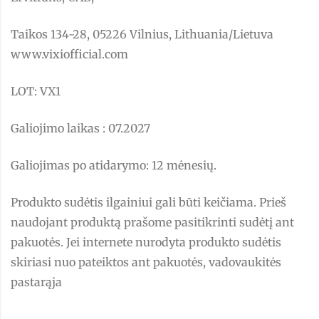
Taikos 134-28, 05226 Vilnius, Lithuania/Lietuva
www.vixiofficial.com
LOT: VX1
Galiojimo laikas : 07.2027
Galiojimas po atidarymo: 12 mėnesių.
Produkto sudėtis ilgainiui gali būti keičiama. Prieš
naudojant produktą prašome pasitikrinti sudėtį ant
pakuotės. Jei internete nurodyta produkto sudėtis
skiriasi nuo pateiktos ant pakuotės, vadovaukitės
pastarąja