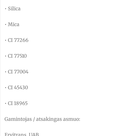
• Silica
• Mica
• CI 77266
• CI 77510
• CI 77004
• CI 45430
• CI 18965
Gamintojas / atsakingas asmuo:
Ervitrans, UAB,