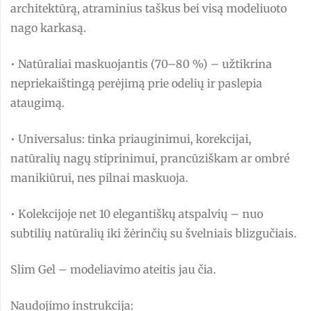
architektūrą, atraminius taškus bei visą modeliuoto
nago karkasą.
• Natūraliai maskuojantis (70–80 %) – užtikrina
nepriekaištingą perėjimą prie odelių ir paslepia
ataugimą.
• Universalus: tinka priauginimui, korekcijai,
natūralių nagų stiprinimui, prancūziškam ar ombré
manikiūrui, nes pilnai maskuoja.
• Kolekcijoje net 10 elegantiškų atspalvių – nuo
subtilių natūralių iki žėrinčių su švelniais blizgučiais.
Slim Gel – modeliavimo ateitis jau čia.
Naudojimo instrukcija: