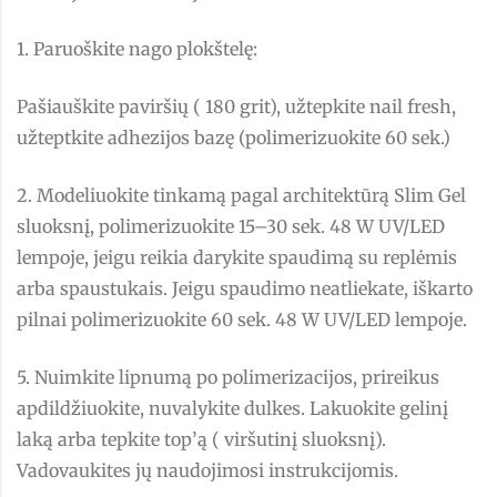
1. Paruoškite nago plokštelę:
Pašiauškite paviršių ( 180 grit), užtepkite nail fresh,
užteptkite adhezijos bazę (polimerizuokite 60 sek.)
2. Modeliuokite tinkamą pagal architektūrą Slim Gel
sluoksnį, polimerizuokite 15–30 sek. 48 W UV/LED
lempoje, jeigu reikia darykite spaudimą su replėmis
arba spaustukais. Jeigu spaudimo neatliekate, iškarto
pilnai polimerizuokite 60 sek. 48 W UV/LED lempoje.
5. Nuimkite lipnumą po polimerizacijos, prireikus
apdildžiuokite, nuvalykite dulkes. Lakuokite gelinį
laką arba tepkite top’ą ( viršutinį sluoksnį).
Vadovaukites jų naudojimosi instrukcijomis.