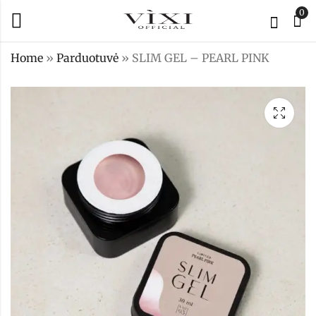
0
Home
»
Parduotuvė
»
SLIM GEL – PEARL PINK
SLIM GEL - PEARL
Teptukas atstatyti
MILK
paralėlėms
24,00
12,00
€
€