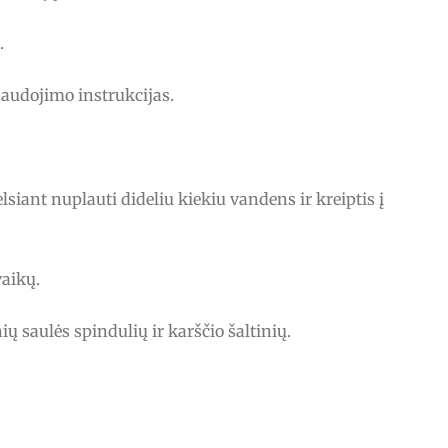
.
naudojimo instrukcijas.
lsiant nuplauti dideliu kiekiu vandens ir kreiptis į
vaikų.
ių saulės spindulių ir karščio šaltinių.