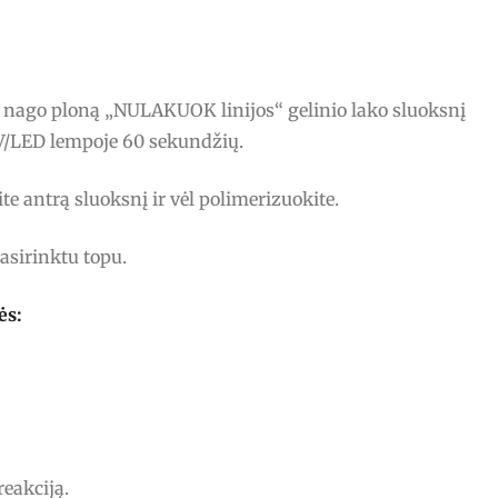
o nago ploną „NULAKUOK linijos“ gelinio lako sluoksnį
UV/LED lempoje 60 sekundžių.
ite antrą sluoksnį ir vėl polimerizuokite.
asirinktu topu.
ės:
reakciją.