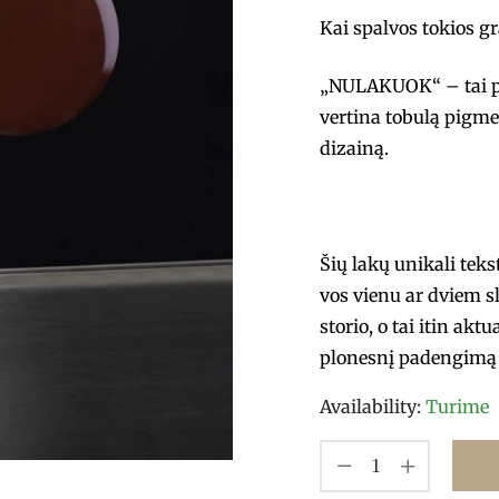
Kai spalvos tokios g
„NULAKUOK“ – tai pro
vertina tobulą pigme
dizainą.
Šių lakų unikali tek
vos vienu ar dviem s
storio, o tai itin akt
plonesnį padengimą 
Availability:
Turime