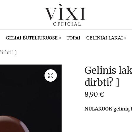
GELIAI BUTELIUKUOSE
TOPAI
GELINIAI LAKAI
irbti? ]
Gelinis la
dirbti? ]
8,90
€
NULAKUOK gelinių lak