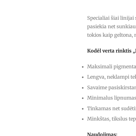
Specialiai šiai linij
pasiekia net sunkiau
tokios kaip geltona, 
Kodėl verta rinkti
Maksimali pigmentac
Lengva, neklampi tek
Savaime pasiskirstan
Minimalus lipnumas 
Tinkamas net sudėt
Minkštas, tikslus te
Naudojimas: