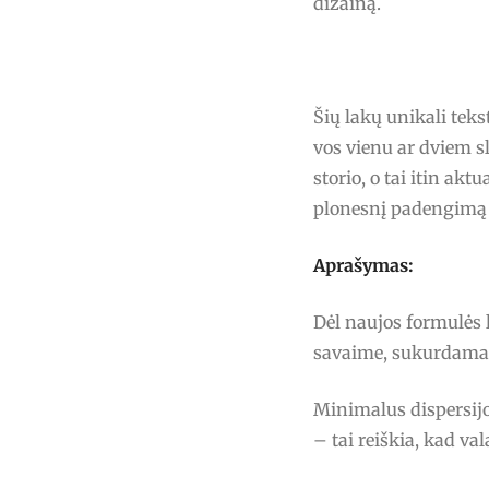
dizainą.
Šių lakų unikali tek
vos vienu ar dviem s
storio, o tai itin akt
plonesnį padengimą 
Aprašymas:
Dėl naujos formulės 
savaime, sukurdamas 
Minimalus dispersijo
– tai reiškia, kad v