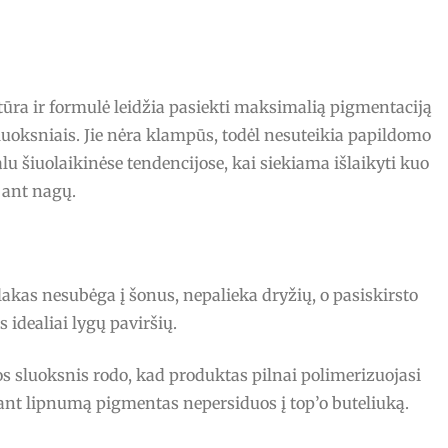
stūra ir formulė leidžia pasiekti maksimalią pigmentaciją
luoksniais. Jie nėra klampūs, todėl nesuteikia papildomo
ualu šiuolaikinėse tendencijose, kai siekiama išlaikyti kuo
ant nagų.
lakas nesubėga į šonus, nepalieka dryžių, o pasiskirsto
idealiai lygų paviršių.
s sluoksnis rodo, kad produktas pilnai polimerizuojasi
alant lipnumą pigmentas nepersiduos į top’o buteliuką.