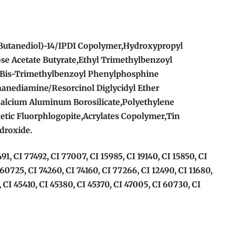
Butanediol)-14/IPDI Copolymer,Hydroxypropyl
ose Acetate Butyrate,Ethyl Trimethylbenzoyl
Bis-Trimethylbenzoyl Phenylphosphine
nanediamine/Resorcinol Diglycidyl Ether
alcium Aluminum Borosilicate,Polyethylene
etic Fluorphlogopite,Acrylates Copolymer,Tin
droxide.
491, CI 77492, CI 77007, CI 15985, CI 19140, CI 15850, CI
 60725, CI 74260, CI 74160, CI 77266, CI 12490, CI 11680,
 CI 45410, CI 45380, CI 45370, CI 47005, CI 60730, CI