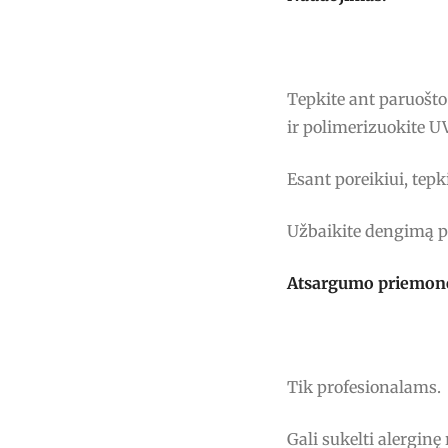
Tepkite ant paruošt
ir polimerizuokite 
Esant poreikiui, tepk
Užbaikite dengimą p
Atsargumo priemon
Tik profesionalams.
Gali sukelti alerginę 