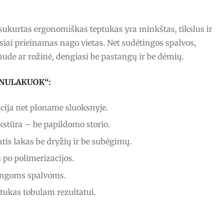
ai sukurtas ergonomiškas teptukas yra minkštas, tikslus ir
siai prieinamas nago vietas. Net sudėtingos spalvos,
nude ar rožinė, dengiasi be pastangų ir be dėmių.
s „NULAKUOK“:
ija net ploname sluoksnyje.
stūra – be papildomo storio.
tis lakas be dryžių ir be subėgimų.
po polimerizacijos.
ingoms spalvoms.
ptukas tobulam rezultatui.