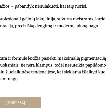
ražios – pabandyk nenulakuoti, kai taip norisi.
fesionali gelinių lakų linija, sukurta meistrams, kurie
ntaciją, precizišką dengimą ir modernų, ploną nago
stūra ir formulė leidžia pasiekti maksimalią pigmentaciją
luoksniais. Jie nėra klampūs, todėl nesuteikia papildomo
ualu šiuolaikinėse tendencijose, kai siekiama išlaikyti kuo
ant nagų.
Į KREPŠELĮ