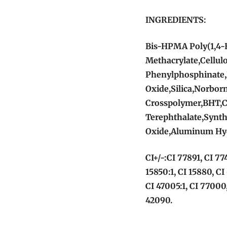
INGREDIENTS:
Bis-HPMA Poly(1,4-
Methacrylate,Cellul
Phenylphosphinate,
Oxide,Silica,Norbor
Crosspolymer,BHT,C
Terephthalate,Synth
Oxide,Aluminum Hy
CI+/-:CI 77891, CI 77
15850:1, CI 15880, CI
CI 47005:1, CI 77000,
42090.