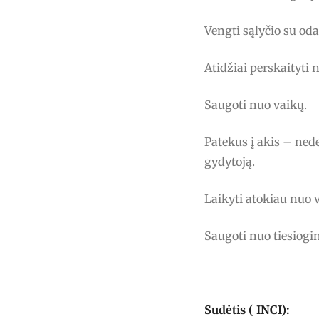
Vengti sąlyčio su oda
Atidžiai perskaityti 
Saugoti nuo vaikų.
Patekus į akis – nede
gydytoją.
Laikyti atokiau nuo 
Saugoti nuo tiesiogin
Sudėtis ( INCI):