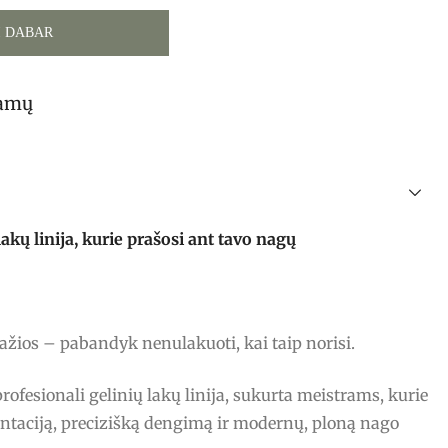
I DABAR
tamų
ų linija, kurie prašosi ant tavo nagų
ražios – pabandyk nenulakuoti, kai taip norisi.
fesionali gelinių lakų linija, sukurta meistrams, kurie
ntaciją, precizišką dengimą ir modernų, ploną nago