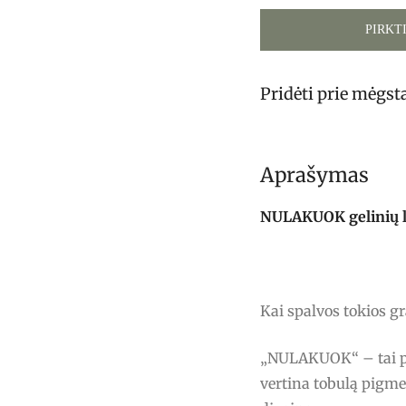
PIRKT
Pridėti prie mėgs
Aprašymas
NULAKUOK gelinių lak
Kai spalvos tokios g
„NULAKUOK“ – tai pro
vertina tobulą pigme