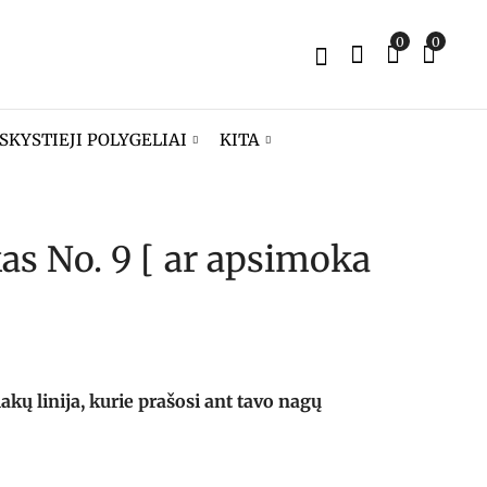
0
0
SKYSTIEJI POLYGELIAI
KITA
kas No. 9 [ ar apsimoka
Gelinis lakas No. 1 [
FIBER BAZĖ [
tik ne žalią ]
ERROR] 13 ml
8,90
14,90
€
€
ų linija, kurie prašosi ant tavo nagų