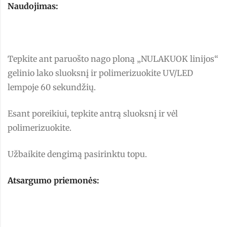
Naudojimas:
Tepkite ant paruošto nago ploną „NULAKUOK linijos“
gelinio lako sluoksnį ir polimerizuokite UV/LED
lempoje 60 sekundžių.
Esant poreikiui, tepkite antrą sluoksnį ir vėl
polimerizuokite.
Užbaikite dengimą pasirinktu topu.
Atsargumo priemonės: