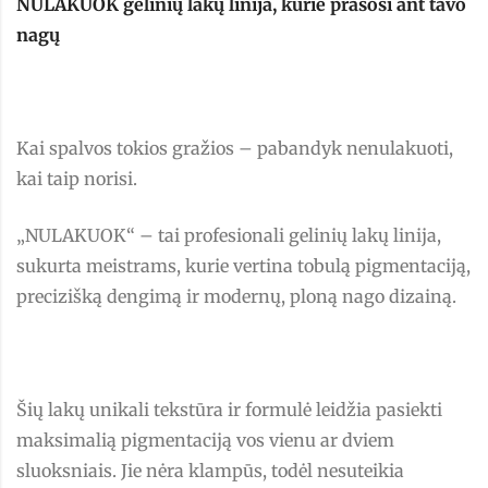
NULAKUOK gelinių lakų linija, kurie prašosi ant tavo
nagų
Kai spalvos tokios gražios – pabandyk nenulakuoti,
kai taip norisi.
„NULAKUOK“ – tai profesionali gelinių lakų linija,
sukurta meistrams, kurie vertina tobulą pigmentaciją,
precizišką dengimą ir modernų, ploną nago dizainą.
Šių lakų unikali tekstūra ir formulė leidžia pasiekti
maksimalią pigmentaciją vos vienu ar dviem
sluoksniais. Jie nėra klampūs, todėl nesuteikia