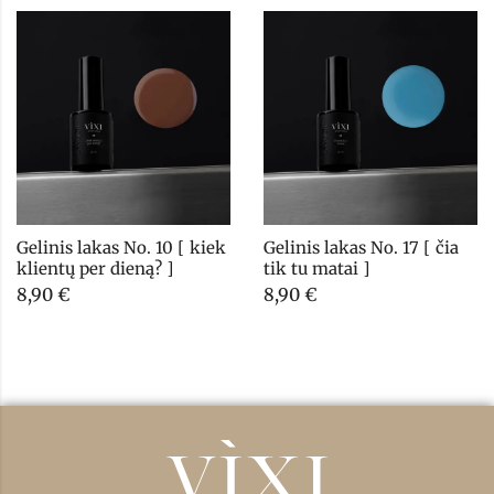
Gelinis lakas No. 10 [ kiek 
Gelinis lakas No. 17 [ čia 
klientų per dieną? ]
tik tu matai ]
8,90
€
8,90
€