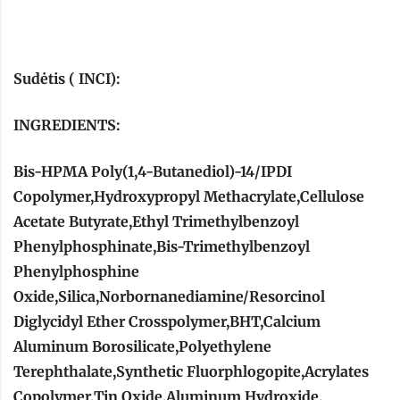
Sudėtis ( INCI):
INGREDIENTS:
Bis-HPMA Poly(1,4-Butanediol)-14/IPDI
Copolymer,Hydroxypropyl Methacrylate,Cellulose
Acetate Butyrate,Ethyl Trimethylbenzoyl
Phenylphosphinate,Bis-Trimethylbenzoyl
Phenylphosphine
Oxide,Silica,Norbornanediamine/Resorcinol
Diglycidyl Ether Crosspolymer,BHT,Calcium
Aluminum Borosilicate,Polyethylene
Terephthalate,Synthetic Fluorphlogopite,Acrylates
Copolymer,Tin Oxide,Aluminum Hydroxide.