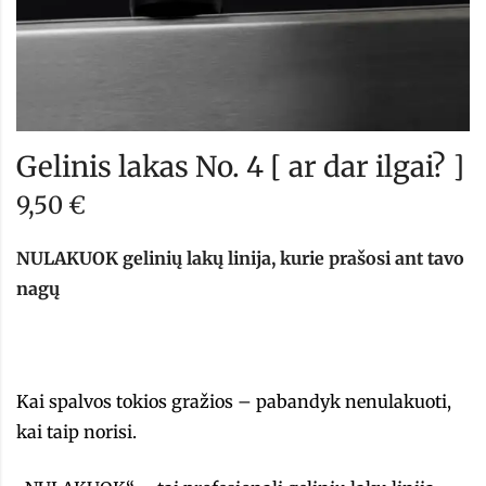
Gelinis lakas No. 4 [ ar dar ilgai? ]
9,50
€
NULAKUOK gelinių lakų linija, kurie prašosi ant tavo
nagų
Kai spalvos tokios gražios – pabandyk nenulakuoti,
kai taip norisi.