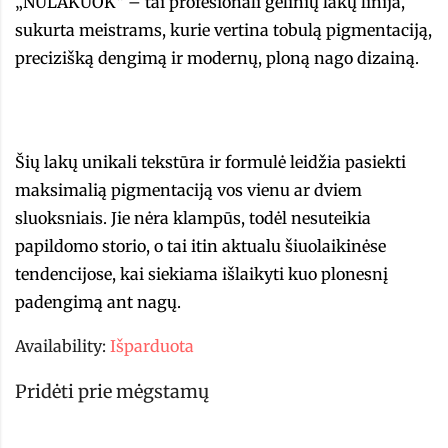
„NULAKUOK“ – tai profesionali gelinių lakų linija,
sukurta meistrams, kurie vertina tobulą pigmentaciją,
precizišką dengimą ir modernų, ploną nago dizainą.
Šių lakų unikali tekstūra ir formulė leidžia pasiekti
maksimalią pigmentaciją vos vienu ar dviem
sluoksniais. Jie nėra klampūs, todėl nesuteikia
papildomo storio, o tai itin aktualu šiuolaikinėse
tendencijose, kai siekiama išlaikyti kuo plonesnį
padengimą ant nagų.
Availability:
Išparduota
Pridėti prie mėgstamų