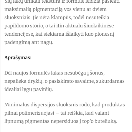
Šių lakų unikali tekstūra ir formulė leidžia pasiekti
maksimalią pigmentaciją vos vienu ar dviem
sluoksniais. Jie nėra klampūs, todėl nesuteikia
papildomo storio, o tai itin aktualu šiuolaikinėse
tendencijose, kai siekiama išlaikyti kuo plonesnį
padengimą ant nagų.
Aprašymas:
Dėl naujos formulės lakas nesubėga į šonus,
nepalieka dryžių, o pasiskirsto savaime, sukurdamas
idealiai lygų paviršių.
Minimalus dispersijos sluoksnis rodo, kad produktas
pilnai polimerizuojasi – tai reiškia, kad valant
lipnumą pigmentas nepersiduos į top’o buteliuką.