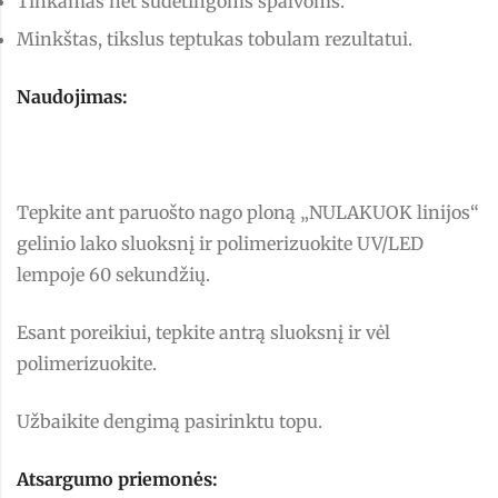
Tinkamas net sudėtingoms spalvoms.
Minkštas, tikslus teptukas tobulam rezultatui.
Naudojimas:
Tepkite ant paruošto nago ploną „NULAKUOK linijos“
gelinio lako sluoksnį ir polimerizuokite UV/LED
lempoje 60 sekundžių.
Esant poreikiui, tepkite antrą sluoksnį ir vėl
polimerizuokite.
Užbaikite dengimą pasirinktu topu.
Atsargumo priemonės: