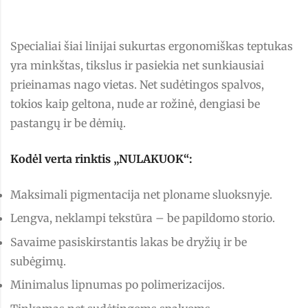
Specialiai šiai linijai sukurtas ergonomiškas teptukas
yra minkštas, tikslus ir pasiekia net sunkiausiai
prieinamas nago vietas. Net sudėtingos spalvos,
tokios kaip geltona, nude ar rožinė, dengiasi be
pastangų ir be dėmių.
Kodėl verta rinktis „NULAKUOK“:
Maksimali pigmentacija net ploname sluoksnyje.
Lengva, neklampi tekstūra – be papildomo storio.
Savaime pasiskirstantis lakas be dryžių ir be
subėgimų.
Minimalus lipnumas po polimerizacijos.