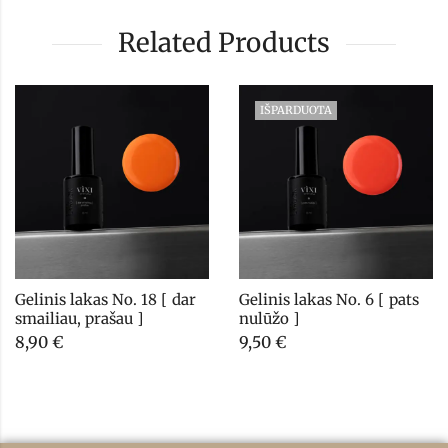
Related Products
IŠPARDUOTA
Gelinis lakas No. 18 [ dar 
Gelinis lakas No. 6 [ pats 
smailiau, prašau ]
nulūžo ]
8,90
€
9,50
€