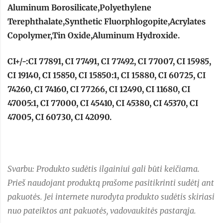
Aluminum Borosilicate,Polyethylene
Terephthalate,Synthetic Fluorphlogopite,Acrylates
Copolymer,Tin Oxide,Aluminum Hydroxide.
CI+/-:CI 77891, CI 77491, CI 77492, CI 77007, CI 15985,
CI 19140, CI 15850, CI 15850:1, CI 15880, CI 60725, CI
74260, CI 74160, CI 77266, CI 12490, CI 11680, CI
47005:1, CI 77000, CI 45410, CI 45380, CI 45370, CI
47005, CI 60730, CI 42090.
Svarbu: Produkto sudėtis ilgainiui gali būti keičiama.
Prieš naudojant produktą prašome pasitikrinti sudėtį ant
pakuotės. Jei internete nurodyta produkto sudėtis skiriasi
nuo pateiktos ant pakuotės, vadovaukitės pastarąja.