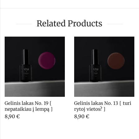
Related Products
Gelinis lakas No. 19 [ 
Gelinis lakas No. 13 [ turi 
nepataikiau į lempą ]
rytoj vietos? ]
8,90
€
8,90
€