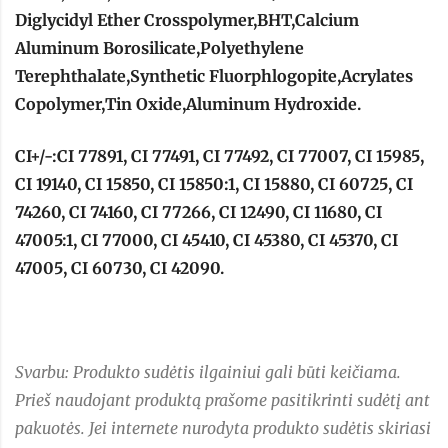
Diglycidyl Ether Crosspolymer,BHT,Calcium
Aluminum Borosilicate,Polyethylene
Terephthalate,Synthetic Fluorphlogopite,Acrylates
Copolymer,Tin Oxide,Aluminum Hydroxide.
CI+/-:CI 77891, CI 77491, CI 77492, CI 77007, CI 15985,
CI 19140, CI 15850, CI 15850:1, CI 15880, CI 60725, CI
74260, CI 74160, CI 77266, CI 12490, CI 11680, CI
47005:1, CI 77000, CI 45410, CI 45380, CI 45370, CI
47005, CI 60730, CI 42090.
Svarbu: Produkto sudėtis ilgainiui gali būti keičiama.
Prieš naudojant produktą prašome pasitikrinti sudėtį ant
pakuotės. Jei internete nurodyta produkto sudėtis skiriasi