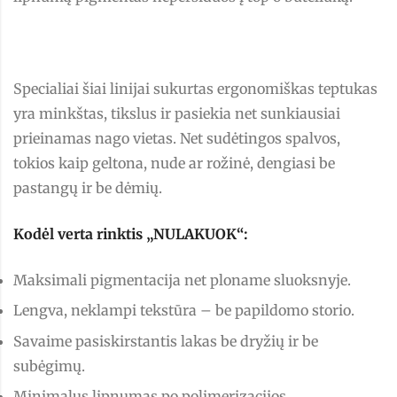
Specialiai šiai linijai sukurtas ergonomiškas teptukas
yra minkštas, tikslus ir pasiekia net sunkiausiai
prieinamas nago vietas. Net sudėtingos spalvos,
tokios kaip geltona, nude ar rožinė, dengiasi be
pastangų ir be dėmių.
Kodėl verta rinktis „NULAKUOK“:
Maksimali pigmentacija net ploname sluoksnyje.
Lengva, neklampi tekstūra – be papildomo storio.
Savaime pasiskirstantis lakas be dryžių ir be
subėgimų.
Minimalus lipnumas po polimerizacijos.