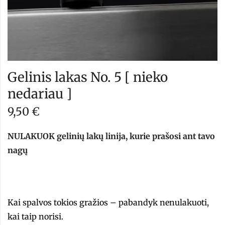
Gelinis lakas No. 5 [ nieko
nedariau ]
9,50
€
NULAKUOK gelinių lakų linija, kurie prašosi ant tavo
nagų
Kai spalvos tokios gražios – pabandyk nenulakuoti,
kai taip norisi.