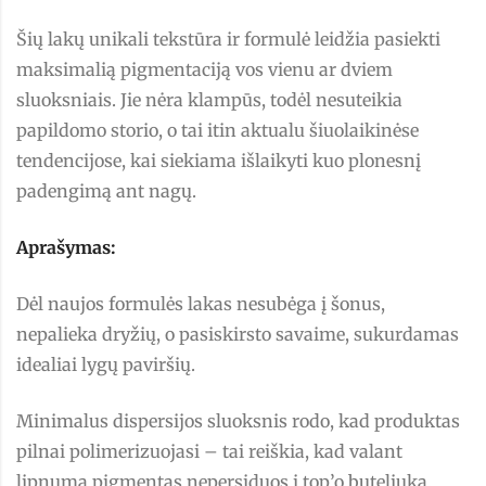
Šių lakų unikali tekstūra ir formulė leidžia pasiekti
maksimalią pigmentaciją vos vienu ar dviem
sluoksniais. Jie nėra klampūs, todėl nesuteikia
papildomo storio, o tai itin aktualu šiuolaikinėse
tendencijose, kai siekiama išlaikyti kuo plonesnį
padengimą ant nagų.
Aprašymas:
Dėl naujos formulės lakas nesubėga į šonus,
nepalieka dryžių, o pasiskirsto savaime, sukurdamas
idealiai lygų paviršių.
Minimalus dispersijos sluoksnis rodo, kad produktas
pilnai polimerizuojasi – tai reiškia, kad valant
lipnumą pigmentas nepersiduos į top’o buteliuką.