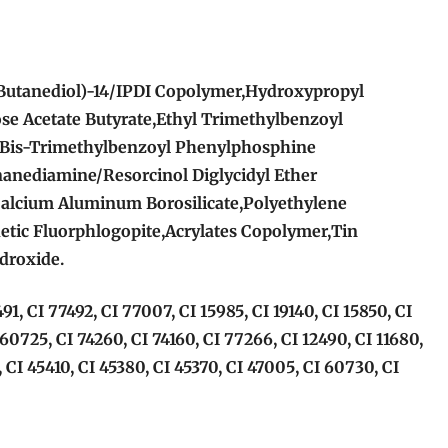
Butanediol)-14/IPDI Copolymer,Hydroxypropyl
ose Acetate Butyrate,Ethyl Trimethylbenzoyl
Bis-Trimethylbenzoyl Phenylphosphine
nanediamine/Resorcinol Diglycidyl Ether
alcium Aluminum Borosilicate,Polyethylene
etic Fluorphlogopite,Acrylates Copolymer,Tin
droxide.
491, CI 77492, CI 77007, CI 15985, CI 19140, CI 15850, CI
 60725, CI 74260, CI 74160, CI 77266, CI 12490, CI 11680,
 CI 45410, CI 45380, CI 45370, CI 47005, CI 60730, CI