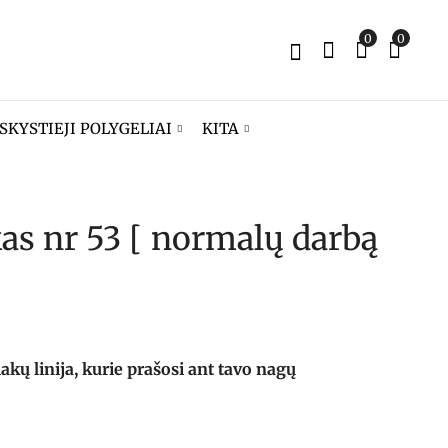
0
0
SKYSTIEJI POLYGELIAI
KITA
kas nr 53 [ normalų darbą
Gelinis lakas nr 52
Gelinis lakas nr 54
[ ką per Kalėdas? ]
[ tokia pati kaip ir
ana ]
8,90
€
8,90
€
ų linija, kurie prašosi ant tavo nagų