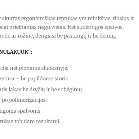
ai sukurtas ergonomiškas teptukas yra minkštas, tikslus ir
siai prieinamas nago vietas. Net sudėtingos spalvos,
nude ar rožinė, dengiasi be pastangų ir be dėmių.
s „NULAKUOK“:
ija net ploname sluoksnyje.
stūra – be papildomo storio.
tis lakas be dryžių ir be subėgimų.
po polimerizacijos.
ingoms spalvoms.
ptukas tobulam rezultatui.