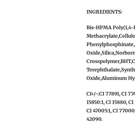
INGREDIENTS:
Bis-HPMA Poly(1,4-
Methacrylate,Cellul
Phenylphosphinate,
Oxide,Silica,Norbor
Crosspolymer,BHT,C
Terephthalate,Synth
Oxide,Aluminum Hy
CI+/-:CI 77891, CI 77
15850:1, CI 15880, CI
CI 47005:1, CI 77000,
42090.