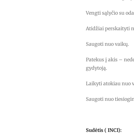
Vengti sąlyčio su oda
Atidžiai perskaityti 
Saugoti nuo vaikų.
Patekus į akis – nede
gydytoją.
Laikyti atokiau nuo 
Saugoti nuo tiesiogin
Sudėtis ( INCI):