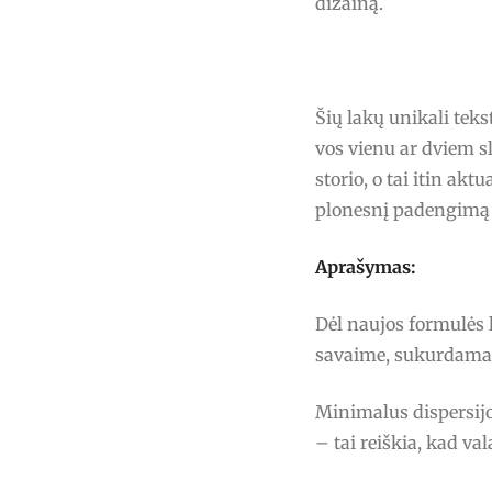
dizainą.
Šių lakų unikali tek
vos vienu ar dviem s
storio, o tai itin akt
plonesnį padengimą 
Aprašymas:
Dėl naujos formulės 
savaime, sukurdamas 
Minimalus dispersijo
– tai reiškia, kad v