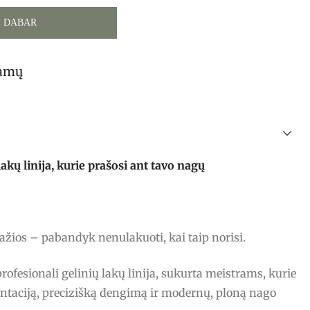
I DABAR
tamų
ų linija, kurie prašosi ant tavo nagų
ražios – pabandyk nenulakuoti, kai taip norisi.
fesionali gelinių lakų linija, sukurta meistrams, kurie
ntaciją, precizišką dengimą ir modernų, ploną nago