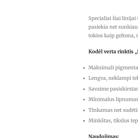
Specialiai šiai linij
pasiekia net sunkiau
tokios kaip geltona, 
Kodėl verta rinkti
Maksimali pigmentac
Lengva, neklampi tek
Savaime pasiskirstan
Minimalus lipnumas 
Tinkamas net sudėt
Minkštas, tikslus te
Naudojimas: