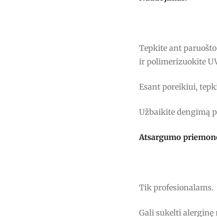
Tepkite ant paruošt
ir polimerizuokite 
Esant poreikiui, tepk
Užbaikite dengimą p
Atsargumo priemon
Tik profesionalams.
Gali sukelti alerginę 