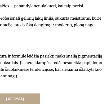
ražios – pabandyk nenulakuoti, kai taip norisi.
fesionali gelinių lakų linija, sukurta meistrams, kurie
ntaciją, precizišką dengimą ir modernų, ploną nago
stūra ir formulė leidžia pasiekti maksimalią pigmentaciją
luoksniais. Jie nėra klampūs, todėl nesuteikia papildomo
ualu šiuolaikinėse tendencijose, kai siekiama išlaikyti kuo
ant nagų.
Į KREPŠELĮ