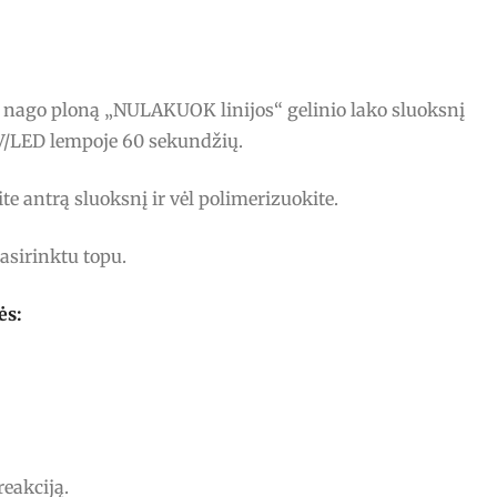
o nago ploną „NULAKUOK linijos“ gelinio lako sluoksnį
UV/LED lempoje 60 sekundžių.
ite antrą sluoksnį ir vėl polimerizuokite.
asirinktu topu.
ės:
reakciją.