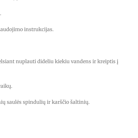
.
naudojimo instrukcijas.
lsiant nuplauti dideliu kiekiu vandens ir kreiptis į
vaikų.
ių saulės spindulių ir karščio šaltinių.