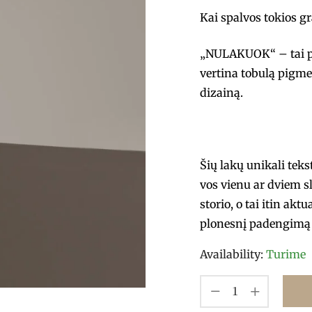
Kai spalvos tokios g
„NULAKUOK“ – tai pro
vertina tobulą pigme
dizainą.
Šių lakų unikali tek
vos vienu ar dviem s
storio, o tai itin akt
plonesnį padengimą 
Availability:
Turime