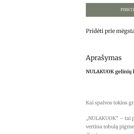
PIRKT
Pridėti prie mėgs
Aprašymas
NULAKUOK gelinių lak
Kai spalvos tokios g
„NULAKUOK“ – tai pro
vertina tobulą pigme