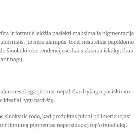
stūra ir formulė leidžia pasiekti maksimalią pigmentaciją
luoksniais. Jie nėra klampūs, todėl nesuteikia papildomo
ualu šiuolaikinėse tendencijose, kai siekiama išlaikyti kuo
ant nagų.
lakas nesubėga į šonus, nepalieka dryžių, o pasiskirsto
idealiai lygų paviršių.
s sluoksnis rodo, kad produktas pilnai polimerizuojasi
alant lipnumą pigmentas nepersiduos į top’o buteliuką.