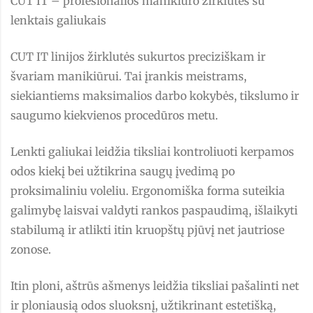
CUT IT – profesionalios manikiūro žirklutės su
lenktais galiukais
CUT IT linijos žirklutės sukurtos preciziškam ir
švariam manikiūrui. Tai įrankis meistrams,
siekiantiems maksimalios darbo kokybės, tikslumo ir
saugumo kiekvienos procedūros metu.
Lenkti galiukai leidžia tiksliai kontroliuoti kerpamos
odos kiekį bei užtikrina saugų įvedimą po
proksimaliniu voleliu. Ergonomiška forma suteikia
galimybę laisvai valdyti rankos paspaudimą, išlaikyti
stabilumą ir atlikti itin kruopštų pjūvį net jautriose
zonose.
Itin ploni, aštrūs ašmenys leidžia tiksliai pašalinti net
ir ploniausią odos sluoksnį, užtikrinant estetišką,