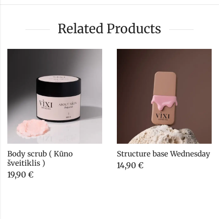
Related Products
Body scrub ( Kūno 
Structure base Wednesday
šveitiklis )
14,90
€
19,90
€