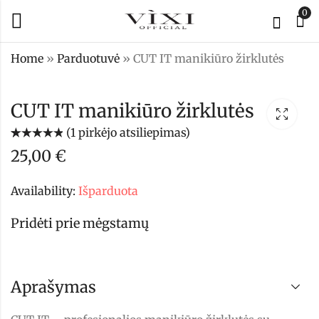
0
Home
»
Parduotuvė
»
CUT IT manikiūro žirklutės
FLUID GELIS -
Shower gel (dušo
CUT IT manikiūro žirklutės
lime
gelis)
(
1
pirkėjo atsiliepimas)
16,00
14,90
€
€
Įvertinimas:
1
25,00
€
5.00
iš 5
(viso
įvertinimų:
)
Availability:
Išparduota
Pridėti prie mėgstamų
Aprašymas