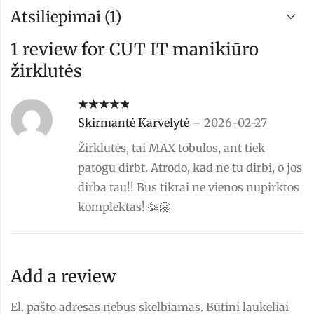
Atsiliepimai (1)
1 review for
CUT IT manikiūro
žirklutės
Įvertinimas:
Skirmantė Karvelytė
–
2026-02-27
5
iš 5
Žirklutės, tai MAX tobulos, ant tiek
patogu dirbt. Atrodo, kad ne tu dirbi, o jos
dirba tau!! Bus tikrai ne vienos nupirktos
komplektas! 🥳🤗
Add a review
El. pašto adresas nebus skelbiamas.
Būtini laukeliai