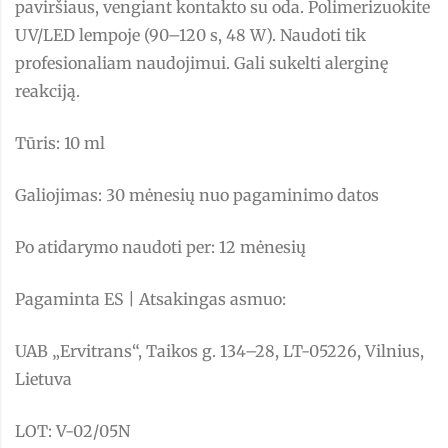
paviršiaus, vengiant kontakto su oda. Polimerizuokite
UV/LED lempoje (90–120 s, 48 W). Naudoti tik
profesionaliam naudojimui. Gali sukelti alerginę
reakciją.
Tūris: 10 ml
Galiojimas: 30 mėnesių nuo pagaminimo datos
Po atidarymo naudoti per: 12 mėnesių
Pagaminta ES | Atsakingas asmuo:
UAB „Ervitrans“, Taikos g. 134–28, LT-05226, Vilnius,
Lietuva
LOT: V-02/05N