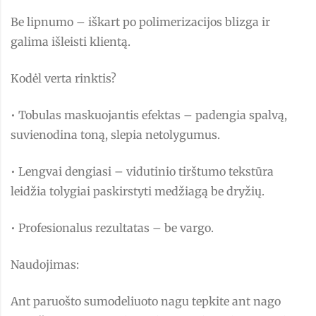
Be lipnumo – iškart po polimerizacijos blizga ir
galima išleisti klientą.
Kodėl verta rinktis?
• Tobulas maskuojantis efektas – padengia spalvą,
suvienodina toną, slepia netolygumus.
• Lengvai dengiasi – vidutinio tirštumo tekstūra
leidžia tolygiai paskirstyti medžiagą be dryžių.
• Profesionalus rezultatas – be vargo.
Naudojimas:
Ant paruošto sumodeliuoto nagu tepkite ant nago