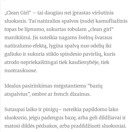
„Clean Girl“ – tai daugiau nei įprastas viršutinis
sluoksnis. Tai natūralios spalvos (nude) kamufliažinis
topas be lipnumo, sukurtas tobulam „clean girl“
manikiūrui. Jis suteikia nagams švelnų švaraus
natūralumo efektą, lygina spalvą nuo odelių iki
galiuko ir sukuria stiklo spindesio paviršių, kuris
atrodo nepriekaištingai tiek kasdienybėje, tiek
nuotraukuose.
Idealus pasirinkimas mėgstantiems “bazių
atspalvius”, ombre ar french dizainus.
Sutaupai laiko ir pinigų– nereikia papildomo lako
sluoksnio, jeigu padengus bazę, arba geli dildžiavai ir
matosi dildės pėdsakos, arba pradildžiuoti sluoksniai.