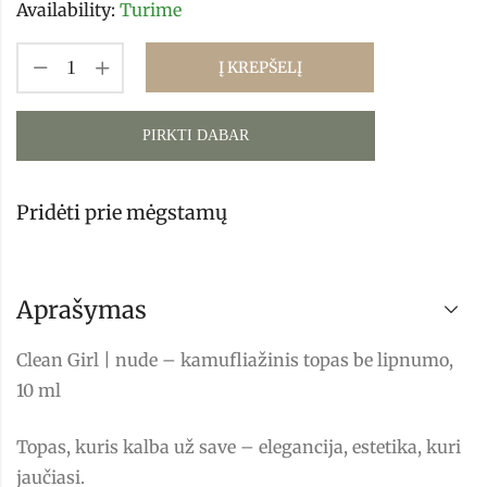
Availability:
Turime
Į KREPŠELĮ
PIRKTI DABAR
Pridėti prie mėgstamų
Aprašymas
Clean Girl | nude – kamufliažinis topas be lipnumo,
10 ml
Topas, kuris kalba už save – elegancija, estetika, kuri
jaučiasi.