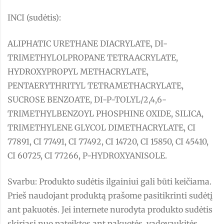
INCI (sudėtis):
ALIPHATIC URETHANE DIACRYLATE, DI-
TRIMETHYLOLPROPANE TETRAACRYLATE,
HYDROXYPROPYL METHACRYLATE,
PENTAERYTHRITYL TETRAMETHACRYLATE,
SUCROSE BENZOATE, DI-P-TOLYL/2,4,6-
TRIMETHYLBENZOYL PHOSPHINE OXIDE, SILICA,
TRIMETHYLENE GLYCOL DIMETHACRYLATE, CI
77891, CI 77491, CI 77492, CI 14720, CI 15850, CI 45410,
CI 60725, CI 77266, P-HYDROXYANISOLE.
Svarbu: Produkto sudėtis ilgainiui gali būti keičiama.
Prieš naudojant produktą prašome pasitikrinti sudėtį
ant pakuotės. Jei internete nurodyta produkto sudėtis
skiriasi nuo pateiktos ant pakuotės, vadovaukitės