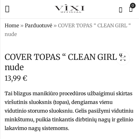
0
Home
»
Parduotuvė
»
COVER TOPAS “ CLEAN GIRL “
nude
FLUID GELIS -
COVER TOPAS “
Kelly
CLEAN GIRL “ pink
COVER TOPAS “ CLEAN GIRL “
15,99
13,99
€
€
nude
13,99
€
Tai
blizgus manikiūro procedūros užbaigimui skirtas
viršutinis sluoksnis (topas), dengiamas vienu
vidutinio storumo sluoksniu. Gelis pasižymi vidutiniu
minkštumu, puikia tinkantis dirbtinių nagų ir gelinio
lakavimo nagų sistemoms.