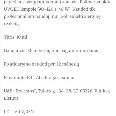
paviršiaus, vengiant kontakto su oda. Polimerizuokite
UV/LED lempoje (90–120 s, 48 W). Naudoti tik
profesionaliam naudojimui. Gali sukelti alerginę
reakciją.
Tūris: 10 ml
Galiojimas: 30 mėnesių nuo pagaminimo datos
Po atidarymo naudoti per: 12 mėnesių
Pagaminta ES | Atsakingas asmuo:
UAB „Ervitrans“, Taikos g. 134–28, LT-05226, Vilnius,
Lietuva
LOT: V-02/05N