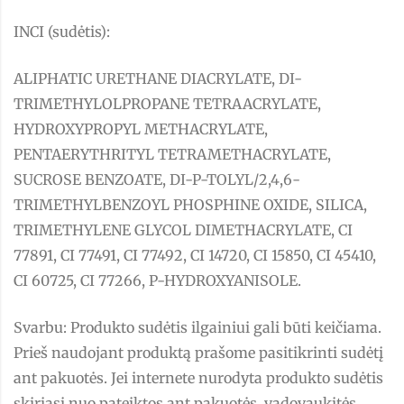
INCI (sudėtis):
ALIPHATIC URETHANE DIACRYLATE, DI-
TRIMETHYLOLPROPANE TETRAACRYLATE,
HYDROXYPROPYL METHACRYLATE,
PENTAERYTHRITYL TETRAMETHACRYLATE,
SUCROSE BENZOATE, DI-P-TOLYL/2,4,6-
TRIMETHYLBENZOYL PHOSPHINE OXIDE, SILICA,
TRIMETHYLENE GLYCOL DIMETHACRYLATE, CI
77891, CI 77491, CI 77492, CI 14720, CI 15850, CI 45410,
CI 60725, CI 77266, P-HYDROXYANISOLE.
Svarbu: Produkto sudėtis ilgainiui gali būti keičiama.
Prieš naudojant produktą prašome pasitikrinti sudėtį
ant pakuotės. Jei internete nurodyta produkto sudėtis
skiriasi nuo pateiktos ant pakuotės, vadovaukitės