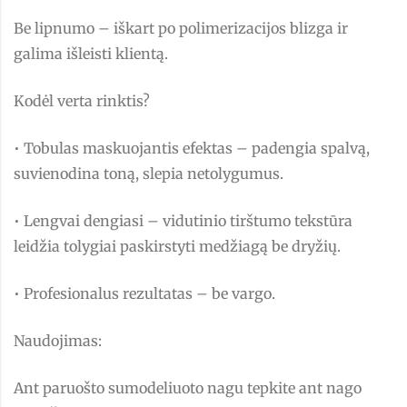
Be lipnumo – iškart po polimerizacijos blizga ir
galima išleisti klientą.
Kodėl verta rinktis?
• Tobulas maskuojantis efektas – padengia spalvą,
suvienodina toną, slepia netolygumus.
• Lengvai dengiasi – vidutinio tirštumo tekstūra
leidžia tolygiai paskirstyti medžiagą be dryžių.
• Profesionalus rezultatas – be vargo.
Naudojimas:
Ant paruošto sumodeliuoto nagu tepkite ant nago