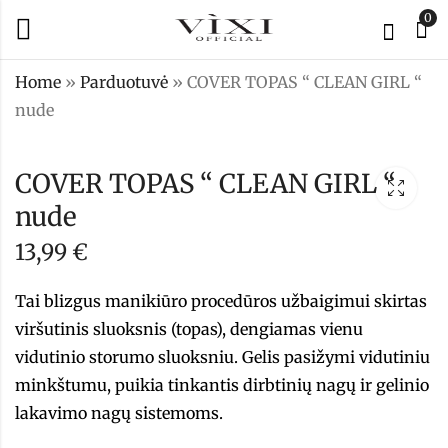
0
Home
»
Parduotuvė
»
COVER TOPAS “ CLEAN GIRL “
nude
FLUID GELIS -
COVER TOPAS “
Kelly
CLEAN GIRL “ pink
COVER TOPAS “ CLEAN GIRL “
15,99
13,99
€
€
nude
13,99
€
Tai
blizgus manikiūro procedūros užbaigimui skirtas
viršutinis sluoksnis (topas), dengiamas vienu
vidutinio storumo sluoksniu. Gelis pasižymi vidutiniu
minkštumu, puikia tinkantis dirbtinių nagų ir gelinio
lakavimo nagų sistemoms.