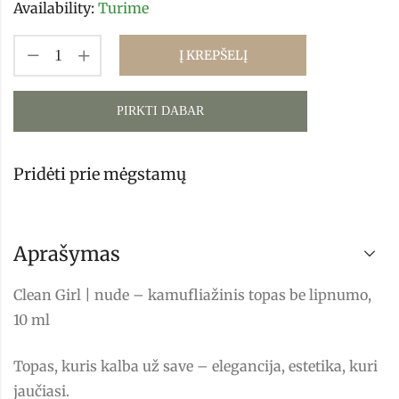
Availability:
Turime
Į KREPŠELĮ
PIRKTI DABAR
Pridėti prie mėgstamų
Aprašymas
Clean Girl | nude – kamufliažinis topas be lipnumo,
10 ml
Topas, kuris kalba už save – elegancija, estetika, kuri
jaučiasi.