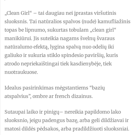
„Clean Girl“ – tai daugiau nei įprastas viršutinis
sluoksnis. Tai natūralios spalvos (nude) kamufliažinis
topas be lipnumo, sukurtas tobulam „clean girl“
manikiūrui. Jis suteikia nagams švelnų švaraus
natūralumo efektą, lygina spalvą nuo odelių iki
galiuko ir sukuria stiklo spindesio paviršių, kuris
atrodo nepriekaištingai tiek kasdienybėje, tiek
nuotraukuose.
Idealus pasirinkimas mėgstantiems “bazių
atspalvius”, ombre ar french dizainus.
Sutaupai laiko ir pinigų– nereikia papildomo lako
sluoksnio, jeigu padengus bazę, arba geli dildžiavai ir
matosi dildės pėdsakos, arba pradildžiuoti sluoksniai.