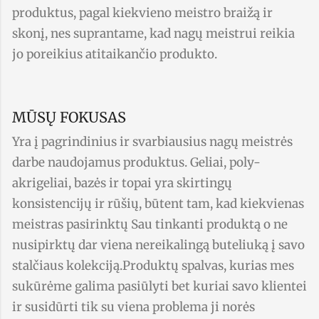
produktus, pagal kiekvieno meistro braižą ir
skonį, nes suprantame, kad nagų meistrui reikia
jo poreikius atitaikančio produkto.
MŪSŲ FOKUSAS
Yra į pagrindinius ir svarbiausius nagų meistrės
darbe naudojamus produktus. Geliai, poly-
akrigeliai, bazės ir topai yra skirtingų
konsistencijų ir rūšių, būtent tam, kad kiekvienas
meistras pasirinktų Sau tinkanti produktą o ne
nusipirktų dar viena nereikalingą buteliuką į savo
stalčiaus kolekciją.Produktų spalvas, kurias mes
sukūrėme galima pasiūlyti bet kuriai savo klientei
ir susidūrti tik su viena problema ji norės