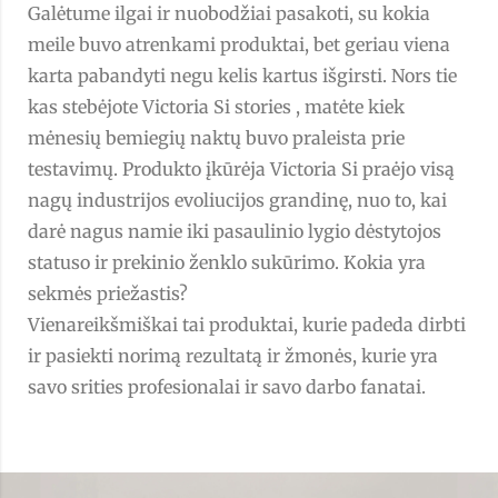
Galėtume ilgai ir nuobodžiai pasakoti, su kokia
meile buvo atrenkami produktai, bet geriau viena
karta pabandyti negu kelis kartus išgirsti. Nors tie
kas stebėjote Victoria Si stories , matėte kiek
mėnesių bemiegių naktų buvo praleista prie
testavimų. Produkto įkūrėja Victoria Si praėjo visą
nagų industrijos evoliucijos grandinę, nuo to, kai
darė nagus namie iki pasaulinio lygio dėstytojos
statuso ir prekinio ženklo sukūrimo. Kokia yra
sekmės priežastis?
Vienareikšmiškai tai produktai, kurie padeda dirbti
ir pasiekti norimą rezultatą ir žmonės, kurie yra
savo srities profesionalai ir savo darbo fanatai.