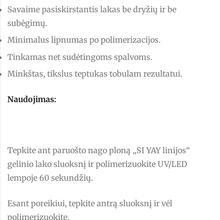
Savaime pasiskirstantis lakas be dryžių ir be
subėgimų.
Minimalus lipnumas po polimerizacijos.
Tinkamas net sudėtingoms spalvoms.
Minkštas, tikslus teptukas tobulam rezultatui.
Naudojimas:
Tepkite ant paruošto nago ploną „SI YAY linijos“
gelinio lako sluoksnį ir polimerizuokite UV/LED
lempoje 60 sekundžių.
Esant poreikiui, tepkite antrą sluoksnį ir vėl
polimerizuokite.