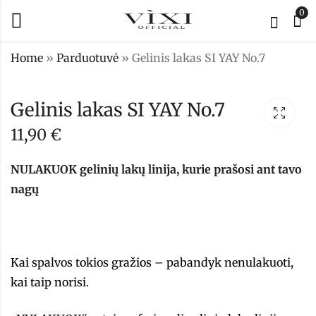
0
Home
»
Parduotuvė
»
Gelinis lakas SI YAY No.7
Gelinis lakas SI
Gelinis lakas SI
Gelinis lakas SI YAY No.7
YAY No.5
YAY No.8
11,90
€
11,90
11,90
€
€
NULAKUOK gelinių lakų linija, kurie prašosi ant tavo
nagų
Kai spalvos tokios gražios – pabandyk nenulakuoti,
kai taip norisi.