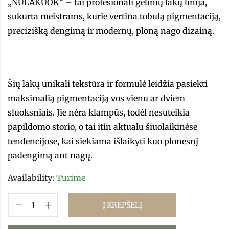
„NULAKUOK“ – tai profesionali gelinių lakų linija,
sukurta meistrams, kurie vertina tobulą pigmentaciją,
precizišką dengimą ir modernų, ploną nago dizainą.
Šių lakų unikali tekstūra ir formulė leidžia pasiekti
maksimalią pigmentaciją vos vienu ar dviem
sluoksniais. Jie nėra klampūs, todėl nesuteikia
papildomo storio, o tai itin aktualu šiuolaikinėse
tendencijose, kai siekiama išlaikyti kuo plonesnį
padengimą ant nagų.
Availability:
Turime
Į KREPŠELĮ