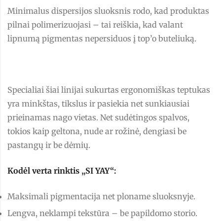
Minimalus dispersijos sluoksnis rodo, kad produktas
pilnai polimerizuojasi – tai reiškia, kad valant
lipnumą pigmentas nepersiduos į top’o buteliuką.
Specialiai šiai linijai sukurtas ergonomiškas teptukas
yra minkštas, tikslus ir pasiekia net sunkiausiai
prieinamas nago vietas. Net sudėtingos spalvos,
tokios kaip geltona, nude ar rožinė, dengiasi be
pastangų ir be dėmių.
Kodėl verta rinktis „SI YAY“:
Maksimali pigmentacija net ploname sluoksnyje.
Lengva, neklampi tekstūra – be papildomo storio.