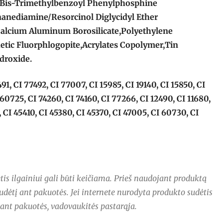
Bis-Trimethylbenzoyl Phenylphosphine
nanediamine/Resorcinol Diglycidyl Ether
alcium Aluminum Borosilicate,Polyethylene
etic Fluorphlogopite,Acrylates Copolymer,Tin
droxide.
491, CI 77492, CI 77007, CI 15985, CI 19140, CI 15850, CI
 60725, CI 74260, CI 74160, CI 77266, CI 12490, CI 11680,
 CI 45410, CI 45380, CI 45370, CI 47005, CI 60730, CI
is ilgainiui gali būti keičiama. Prieš naudojant produktą
udėtį ant pakuotės. Jei internete nurodyta produkto sudėtis
 ant pakuotės, vadovaukitės pastarąja.