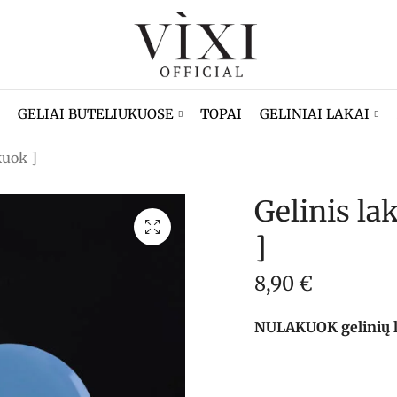
GELIAI BUTELIUKUOSE
TOPAI
GELINIAI LAKAI
kuok ]
Gelinis la
]
8,90
€
NULAKUOK gelinių lak