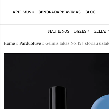
APIE MUS
BENDRADARBIAVIMAS
BLOG
NAUJIENOS
BAZĖS
GELIAI
Home
»
Parduotuvė
»
Gelinis lakas No. 15 [ storiau užla