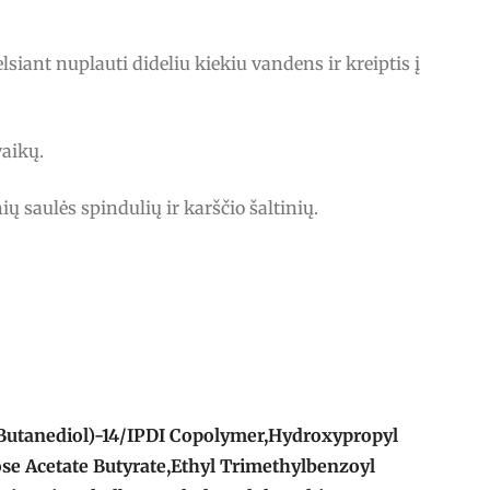
lsiant nuplauti dideliu kiekiu vandens ir kreiptis į
vaikų.
ių saulės spindulių ir karščio šaltinių.
Butanediol)-14/IPDI Copolymer,Hydroxypropyl
ose Acetate Butyrate,Ethyl Trimethylbenzoyl