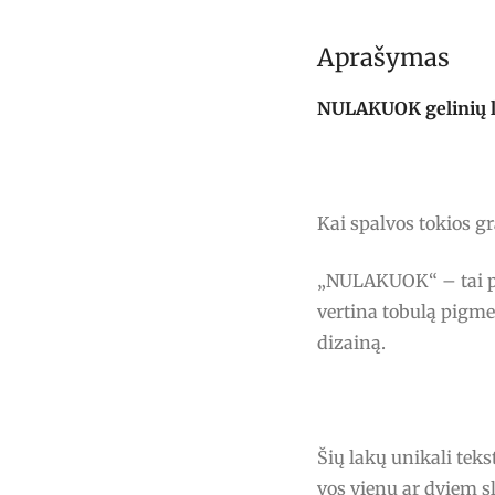
Aprašymas
NULAKUOK gelinių lak
Kai spalvos tokios g
„NULAKUOK“ – tai pro
vertina tobulą pigme
dizainą.
Šių lakų unikali tek
vos vienu ar dviem s