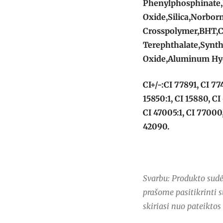
Phenylphosphinate,
Oxide,Silica,Norbor
Crosspolymer,BHT,C
Terephthalate,Synth
Oxide,Aluminum Hy
CI+/-:CI 77891, CI 77
15850:1, CI 15880, CI
CI 47005:1, CI 77000,
42090.
Svarbu: Produkto sudėt
prašome pasitikrinti s
skiriasi nuo pateiktos