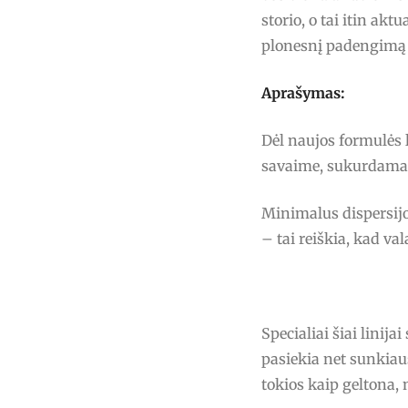
storio, o tai itin akt
plonesnį padengimą 
Aprašymas:
Dėl naujos formulės 
savaime, sukurdamas 
Minimalus dispersijo
– tai reiškia, kad v
Specialiai šiai linij
pasiekia net sunkiau
tokios kaip geltona, 