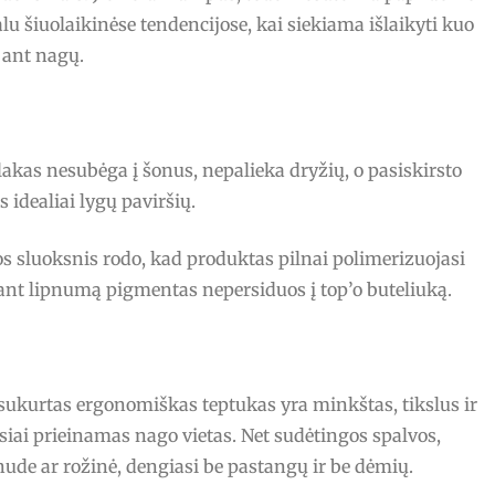
ualu šiuolaikinėse tendencijose, kai siekiama išlaikyti kuo
ant nagų.
lakas nesubėga į šonus, nepalieka dryžių, o pasiskirsto
idealiai lygų paviršių.
s sluoksnis rodo, kad produktas pilnai polimerizuojasi
alant lipnumą pigmentas nepersiduos į top’o buteliuką.
ai sukurtas ergonomiškas teptukas yra minkštas, tikslus ir
siai prieinamas nago vietas. Net sudėtingos spalvos,
nude ar rožinė, dengiasi be pastangų ir be dėmių.