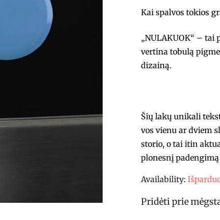
Kai spalvos tokios g
„NULAKUOK“ – tai pro
vertina tobulą pigme
dizainą.
Šių lakų unikali tek
vos vienu ar dviem s
storio, o tai itin akt
plonesnį padengimą 
Availability:
Išpardu
Pridėti prie mėgs