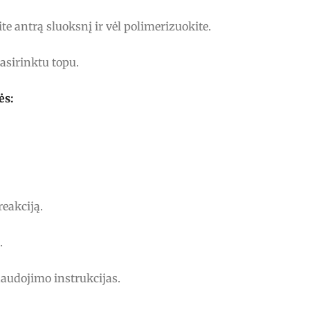
ite antrą sluoksnį ir vėl polimerizuokite.
asirinktu topu.
ės:
reakciją.
.
naudojimo instrukcijas.