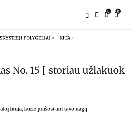
0
0
SKYSTIEJI POLYGELIAI
KITA
kas No. 15 [ storiau užlakuok
Gelinis lakas No. 14
Gelinis lakas No. 16
[ netvarkyk odelių
[ gera geltona ]
]
8,90
€
8,90
€
ų linija, kurie prašosi ant tavo nagų