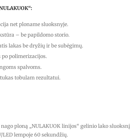
s „NULAKUOK“:
ija net ploname sluoksnyje.
stūra – be papildomo storio.
tis lakas be dryžių ir be subėgimų.
po polimerizacijos.
ingoms spalvoms.
ptukas tobulam rezultatui.
o nago ploną „NULAKUOK linijos“ gelinio lako sluoksnį
UV/LED lempoje 60 sekundžių.