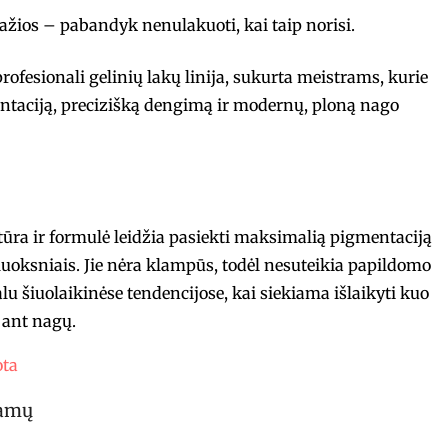
ražios – pabandyk nenulakuoti, kai taip norisi.
fesionali gelinių lakų linija, sukurta meistrams, kurie
ntaciją, precizišką dengimą ir modernų, ploną nago
stūra ir formulė leidžia pasiekti maksimalią pigmentaciją
luoksniais. Jie nėra klampūs, todėl nesuteikia papildomo
ualu šiuolaikinėse tendencijose, kai siekiama išlaikyti kuo
ant nagų.
ota
tamų