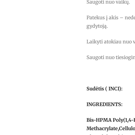
Saugoti nuo vaikų.
Patekus į akis – nede
gydytoją.
Laikyti atokiau nuo 
Saugoti nuo tiesiogin
Sudėtis ( INCI):
INGREDIENTS:
Bis-HPMA Poly(1,4-
Methacrylate,Cellul