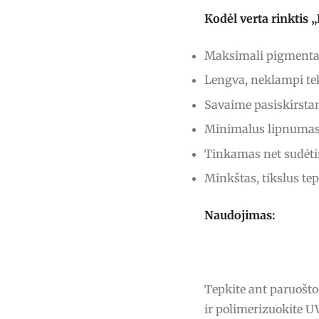
Kodėl verta rinkti
Maksimali pigmentac
Lengva, neklampi tek
Savaime pasiskirstan
Minimalus lipnumas 
Tinkamas net sudėt
Minkštas, tikslus te
Naudojimas:
Tepkite ant paruošt
ir polimerizuokite 