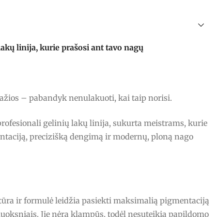
ų linija, kurie prašosi ant tavo nagų
ražios – pabandyk nenulakuoti, kai taip norisi.
fesionali gelinių lakų linija, sukurta meistrams, kurie
ntaciją, precizišką dengimą ir modernų, ploną nago
stūra ir formulė leidžia pasiekti maksimalią pigmentaciją
luoksniais. Jie nėra klampūs, todėl nesuteikia papildomo