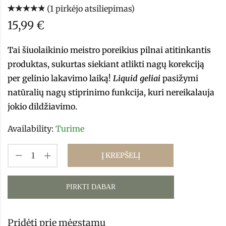
(
1
pirkėjo atsiliepimas)
Įvertinimas:
1
15,99
€
5.00
iš 5
(viso
įvertinimų:
)
Tai šiuolaikinio meistro poreikius pilnai atitinkantis
produktas, sukurtas siekiant atlikti nagų korekciją
per gelinio lakavimo laiką!
Liquid geliai
pasižymi
natūralių nagų stiprinimo funkcija, kuri nereikalauja
jokio dildžiavimo.
Availability:
Turime
Į KREPŠELĮ
PIRKTI DABAR
Pridėti prie mėgstamų