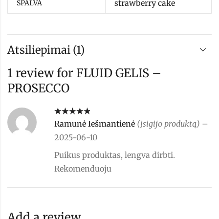
strawberry cake
SPALVA
Atsiliepimai (1)
1 review for
FLUID GELIS –
PROSECCO
Įvertinimas:
Ramunė Iešmantienė
(įsigijo produktą)
–
5
iš 5
2025-06-10
Puikus produktas, lengva dirbti.
Rekomenduoju
Add a review