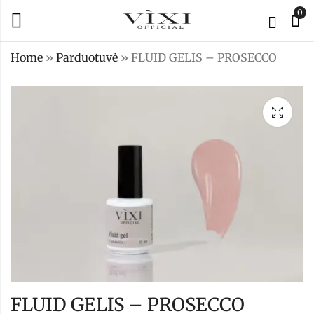
0
Home
»
Parduotuvė
»
FLUID GELIS – PROSECCO
FLUID GELIS -
MEMORY GELIS -
COSMO
FANCY (rausvas su
blizgučiu)
15,99
€
25,99
€
FLUID GELIS – PROSECCO