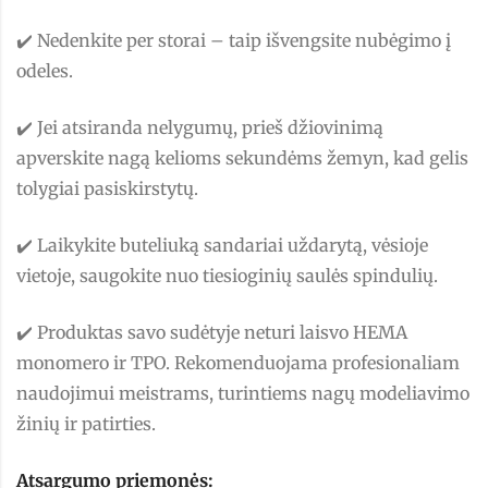
✔️ Nedenkite per storai – taip išvengsite nubėgimo į
odeles.
✔️ Jei atsiranda nelygumų, prieš džiovinimą
apverskite nagą kelioms sekundėms žemyn, kad gelis
tolygiai pasiskirstytų.
✔️ Laikykite buteliuką sandariai uždarytą, vėsioje
vietoje, saugokite nuo tiesioginių saulės spindulių.
✔️ Produktas savo sudėtyje neturi laisvo HEMA
monomero ir TPO. Rekomenduojama profesionaliam
naudojimui meistrams, turintiems nagų modeliavimo
žinių ir patirties.
Atsargumo priemonės: