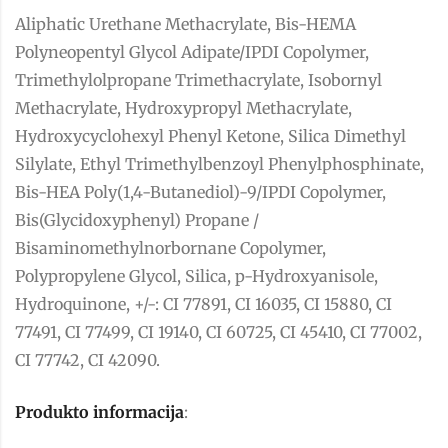
Aliphatic Urethane Methacrylate, Bis-HEMA
Polyneopentyl Glycol Adipate/IPDI Copolymer,
Trimethylolpropane Trimethacrylate, Isobornyl
Methacrylate, Hydroxypropyl Methacrylate,
Hydroxycyclohexyl Phenyl Ketone, Silica Dimethyl
Silylate, Ethyl Trimethylbenzoyl Phenylphosphinate,
Bis-HEA Poly(1,4-Butanediol)-9/IPDI Copolymer,
Bis(Glycidoxyphenyl) Propane /
Bisaminomethylnorbornane Copolymer,
Polypropylene Glycol, Silica, p-Hydroxyanisole,
Hydroquinone, +/-: CI 77891, CI 16035, CI 15880, CI
77491, CI 77499, CI 19140, CI 60725, CI 45410, CI 77002,
CI 77742, CI 42090.
Produkto informacija
: