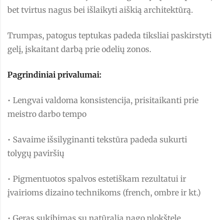
bet tvirtus nagus bei išlaikyti aiškią architektūrą.
Trumpas, patogus teptukas padeda tiksliai paskirstyti
gelį, įskaitant darbą prie odelių zonos.
Pagrindiniai privalumai:
• Lengvai valdoma konsistencija, prisitaikanti prie
meistro darbo tempo
• Savaime išsilyginanti tekstūra padeda sukurti
tolygų paviršių
• Pigmentuotos spalvos estetiškam rezultatui ir
įvairioms dizaino technikoms (french, ombre ir kt.)
• Geras sukibimas su natūralia nago plokštele