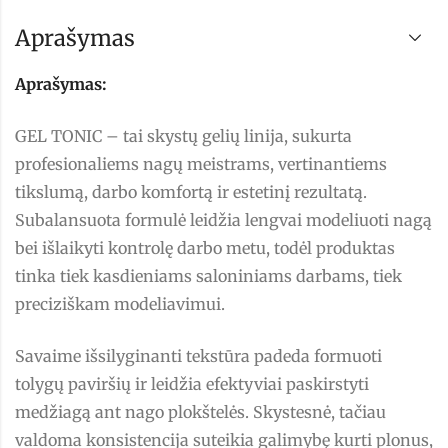
Aprašymas
Aprašymas:
GEL TONIC – tai skystų gelių linija, sukurta
profesionaliems nagų meistrams, vertinantiems
tikslumą, darbo komfortą ir estetinį rezultatą.
Subalansuota formulė leidžia lengvai modeliuoti nagą
bei išlaikyti kontrolę darbo metu, todėl produktas
tinka tiek kasdieniams saloniniams darbams, tiek
preciziškam modeliavimui.
Savaime išsilyginanti tekstūra padeda formuoti
tolygų paviršių ir leidžia efektyviai paskirstyti
medžiagą ant nago plokštelės. Skystesnė, tačiau
valdoma konsistencija suteikia galimybę kurti plonus,