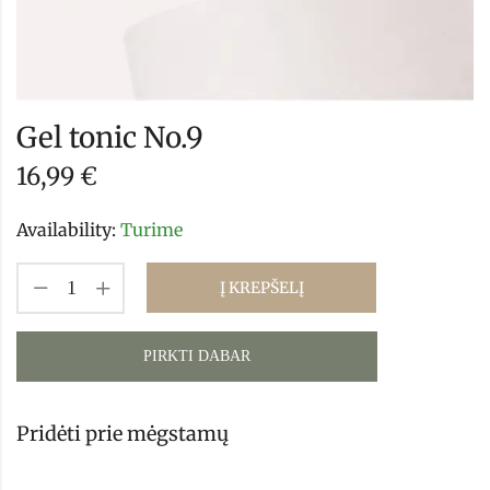
Gel tonic No.9
16,99
€
Availability:
Turime
Į KREPŠELĮ
PIRKTI DABAR
Pridėti prie mėgstamų