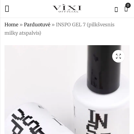
0
Home
»
Parduotuvė
»
INSPO GEL 7 (pilkšvesnis
milky atspalvis)
INSPO GEL 6
FLUID GELIS
[sparkle rose]
16,00
€
16,00
€