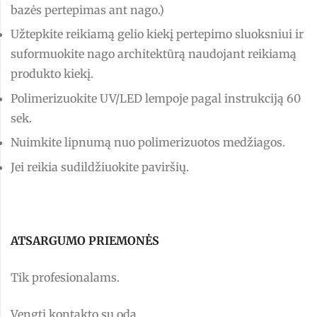
bazės pertepimas ant nago.)
Užtepkite reikiamą gelio kiekį pertepimo sluoksniui ir
suformuokite nago architektūrą naudojant reikiamą
produkto kiekį.
Polimerizuokite UV/LED lempoje pagal instrukciją 60
sek.
Nuimkite lipnumą nuo polimerizuotos medžiagos.
Jei reikia sudildžiuokite paviršių.
ATSARGUMO PRIEMONĖS
Tik profesionalams.
Vengti kontakto su oda.