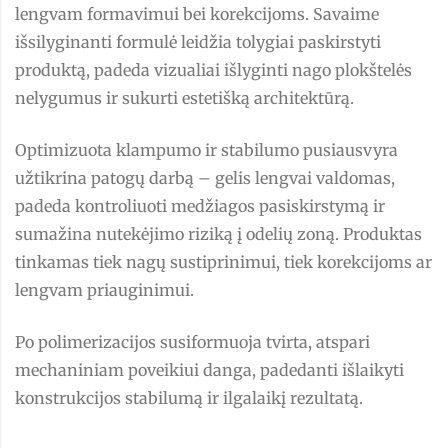
lengvam formavimui bei korekcijoms. Savaime
išsilyginanti formulė leidžia tolygiai paskirstyti
produktą, padeda vizualiai išlyginti nago plokštelės
nelygumus ir sukurti estetišką architektūrą.
Optimizuota klampumo ir stabilumo pusiausvyra
užtikrina patogų darbą – gelis lengvai valdomas,
padeda kontroliuoti medžiagos pasiskirstymą ir
sumažina nutekėjimo riziką į odelių zoną. Produktas
tinkamas tiek nagų sustiprinimui, tiek korekcijoms ar
lengvam priauginimui.
Po polimerizacijos susiformuoja tvirta, atspari
mechaniniam poveikiui danga, padedanti išlaikyti
konstrukcijos stabilumą ir ilgalaikį rezultatą.