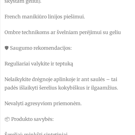
skystam geliui).
French manikiūro linijos piešimui.
Ombre technikoms ar švelniam perėjimui su geliu
🛡️ Saugumo rekomendacijos:
Reguliariai valykite ir teptuką
Nelaikykite drėgnoje aplinkoje ir ant saulės – tai
padės išlaikyti šerelius kokybiškus ir ilgaamžius.
Nevalyti agresyviom priemonėm.
📦 Produkto savybės:
Šereliai: minkšti sintetiniai