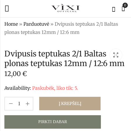
0
Home
»
Parduotuvė
»
Dvipusis teptukas 2/1 Baltas
plonas teptukas 12mm / 12:6 mm
Gelinis lakas SI
Dvipusis teptukas
YAY No.9
2/1 plonas teptukas
Dvipusis teptukas 2/1 Baltas
12mm / 12:6 mm
11,90
€
plonas teptukas 12mm / 12:6 mm
12,00
€
Beige
12,00
€
Availability:
Paskubėk, liko tik: 5.
Į KREPŠELĮ
PIRKTI DABAR