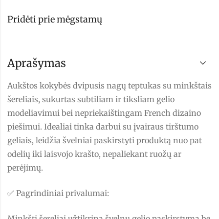
Pridėti prie mėgstamų
Aprašymas
Aukštos kokybės dvipusis nagų teptukas su minkštais
šereliais, sukurtas subtiliam ir tiksliam gelio
modeliavimui bei nepriekaištingam French dizaino
piešimui. Idealiai tinka darbui su įvairaus tirštumo
geliais, leidžia švelniai paskirstyti produktą nuo pat
odelių iki laisvojo krašto, nepaliekant ruožų ar
perėjimų.
✅ Pagrindiniai privalumai:
Minkšti šereliai užtikrina švelnų gelio paskirstymą be