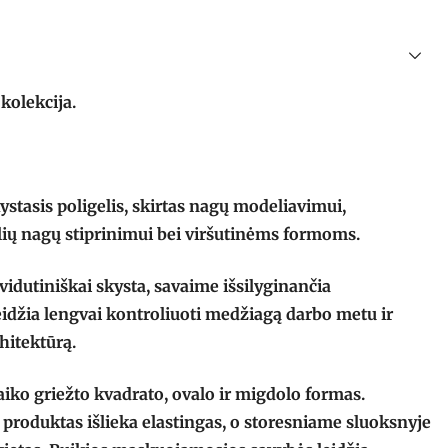
kolekcija.
stasis poligelis, skirtas nagų modeliavimui,
lių nagų stiprinimui bei viršutinėms formoms.
idutiniškai skysta, savaime išsilyginančia
leidžia lengvai kontroliuoti medžiagą darbo metu ir
hitektūrą.
aiko griežto kvadrato, ovalo ir migdolo formas.
produktas išlieka elastingas, o storesniame sluoksnyje