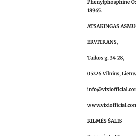
Phenylphosphine Oxid
18965.
ATSAKINGAS ASMU
ERVITRANS,
Taikos g. 34-28,
05226 Vilnius, Lietu
info@vixiofficial.c
www.vixiofficial.co
KILMĖS ŠALIS