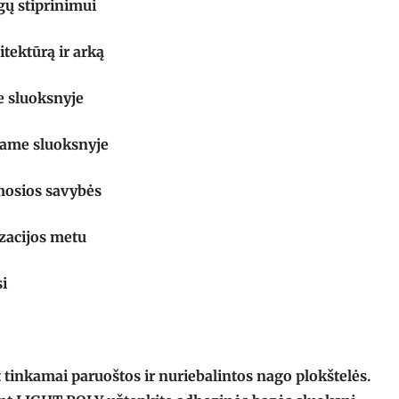
gų stiprinimui
itektūrą ir arką
e sluoksnyje
niame sluoksnyje
mosios savybės
izacijos metu
si
 tinkamai paruoštos ir nuriebalintos nago plokštelės.