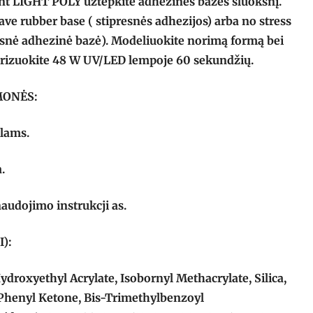
ant LIGHT POLY užtepkite adhezinės bazės sluoksnį.
ave rubber base ( stipresnės adhezijos) arba no stress
gesnė adhezinė bazė). Modeliuokite norimą formą bei
erizuokite 48 W UV/LED lempoje 60 sekundžių.
MONĖS:
alams.
.
naudojimo instrukcji as.
):
droxyethyl Acrylate, Isobornyl Methacrylate, Silica,
Phenyl Ketone, Bis-Trimethylbenzoyl