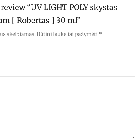
to review “UV LIGHT POLY skystas
am [ Robertas ] 30 ml”
bus skelbiamas.
Būtini laukeliai pažymėti
*