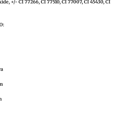
e, +/- CI 77266, CI 77510, CI 77007, CI 45430, CI
O:
va
om
m