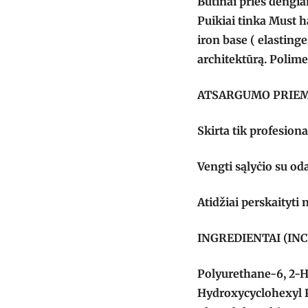
Būtinai prieš dengi
Puikiai tinka Must h
iron base ( elastin
architektūrą. Polim
ATSARGUMO PRIE
Skirta tik profesion
Vengti sąlyċio su oda
Atidžiai perskaityti 
INGREDIENTAI (INCI
Polyurethane-6, 2-Hy
Hydroxycyclohexyl 