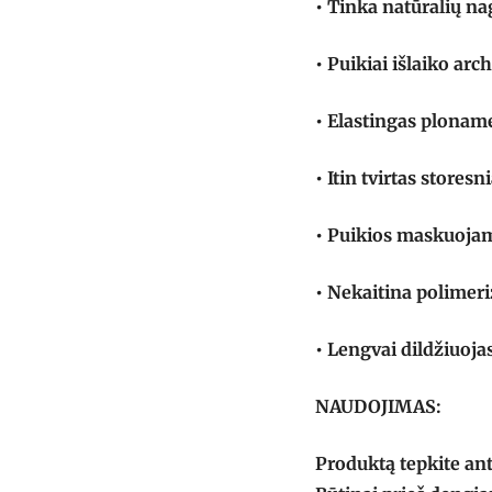
• Tinka natūralių na
• Puikiai išlaiko arch
• Elastingas plonam
• Itin tvirtas stores
• Puikios maskuoja
• Nekaitina polimer
• Lengvai dildžiuoja
NAUDOJIMAS:
Produktą tepkite ant