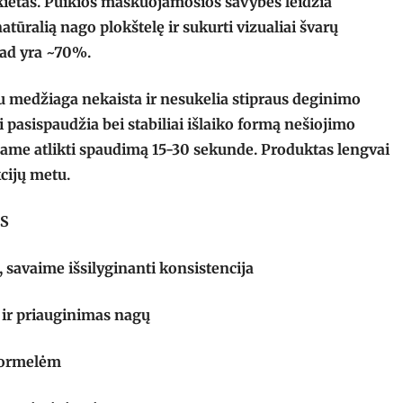
r kietas. Puikios maskuojamosios savybės leidžia
atūralią nago plokštelę ir sukurti vizualiai švarų
ad yra ~70%.
u medžiaga nekaista ir nesukelia stipraus deginimo
i pasispaudžia bei stabiliai išlaiko formą nešiojimo
me atlikti spaudimą 15-30 sekunde. Produktas lengvai
cijų metu.
S
, savaime išsilyginanti konsistencija
 ir priauginimas nagų
 formelėm