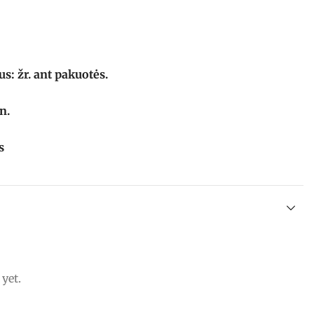
us: žr. ant pakuotės.
n.
s
yet.