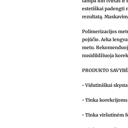
tampa itin tvirtas i
estetiškai padengti n
rezultatą. Maskavim
Polimerizacijos met
pojūčio. Arka lengva
metu. Rekomenduoja
nusidildžiuoja korek
PRODUKTO SAVYBĖ
• Vidutiniškai skysta
• Tinka korekcijoms
• Tinka viršutinėm