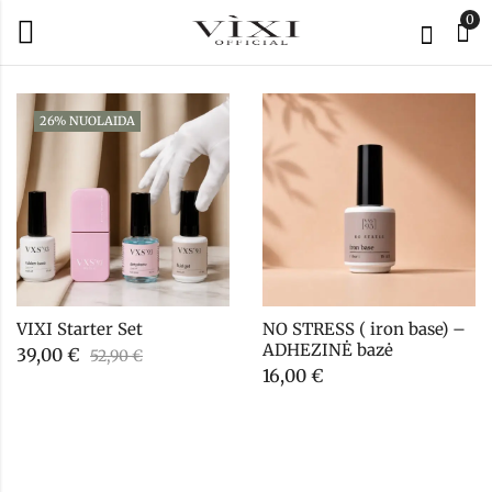
0
26
% NUOLAIDA
VIXI Starter Set
NO STRESS ( iron base) – 
ADHEZINĖ bazė
39,00
€
52,90
€
16,00
€