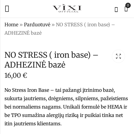
0
Home
»
Parduotuvė
»
NO STRESS ( iron base) –
ADHEZINĖ bazė
Profesionalus
SLIM GEL - 1
teptukas 2/1
HEMA/TPO free
NO STRESS ( iron base) –
modeliavimui ir
24,00
€
ADHEZINĖ bazė
12,00
€
plonas teptukas (
extra plonas
16,00
€
teptukas linijoms)
No Stress Iron Base – tai pažangi įtrinimo bazė,
sukurta jautriems, drėgniems, silpniems, pažeistiems
bei normaliems nagams. Unikali formulė be HEMA ir
be TPO sumažina alergijų riziką ir puikiai tinka net
itin jautriems klientams.