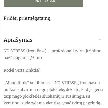
PIRKTI DABAR
Pridėti prie mėgstamų
Aprašymas
NO STRESS (Iron Base) – profesionali tvirta įtrinimo
bazė nagams (15 ml)
Kodėl verta rinktis?
„Monolitinis“ sukibimas – NO STRESS ( iron base )
puikiai sutvirtina nago plokštelę, dėka to, kad įsigeria
tarp nago plokštelės sluoksnių ir susijungia su
keratinu, sudarydama vientisą, ypač tvirtą pagrindą.