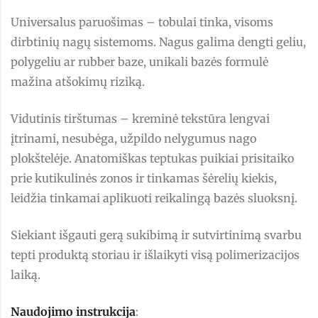
Universalus paruošimas – tobulai tinka, visoms
dirbtinių nagų sistemoms. Nagus galima dengti geliu,
polygeliu ar rubber baze, unikali bazės formulė
mažina atšokimų riziką.
Vidutinis tirštumas – kreminė tekstūra lengvai
įtrinami, nesubėga, užpildo nelygumus nago
plokštelėje. Anatomiškas teptukas puikiai prisitaiko
prie kutikulinės zonos ir tinkamas šėrelių kiekis,
leidžia tinkamai aplikuoti reikalingą bazės sluoksnį.
Siekiant išgauti gerą sukibimą ir sutvirtinimą svarbu
tepti produktą storiau ir išlaikyti visą polimerizacijos
laiką.
Naudojimo instrukcija
: