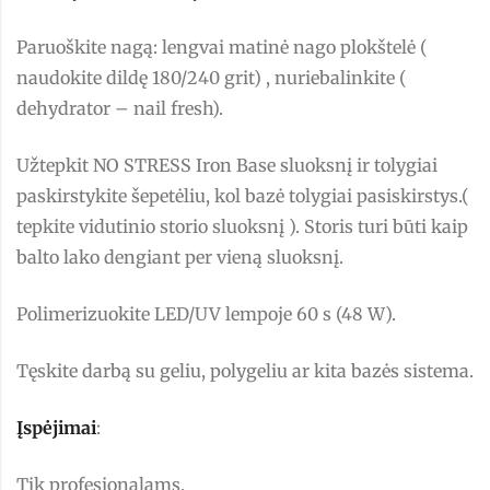
Paruoškite nagą: lengvai matinė nago plokštelė (
naudokite dildę 180/240 grit) , nuriebalinkite (
dehydrator – nail fresh).
Užtepkit NO STRESS Iron Base sluoksnį ir tolygiai
paskirstykite šepetėliu, kol bazė tolygiai pasiskirstys.(
tepkite vidutinio storio sluoksnį ). Storis turi būti kaip
balto lako dengiant per vieną sluoksnį.
Polimerizuokite LED/UV lempoje 60 s (48 W).
Tęskite darbą su geliu, polygeliu ar kita bazės sistema.
Įspėjimai
:
Tik profesionalams.