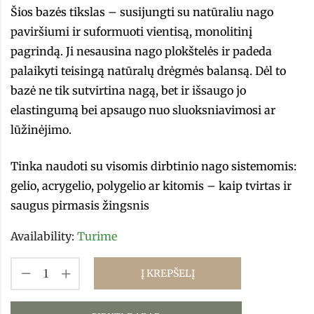
Šios bazės tikslas – susijungti su natūraliu nago
paviršiumi ir suformuoti vientisą, monolitinį
pagrindą. Ji nesausina nago plokštelės ir padeda
palaikyti teisingą natūralų drėgmės balansą. Dėl to
bazė ne tik sutvirtina nagą, bet ir išsaugo jo
elastingumą bei apsaugo nuo sluoksniavimosi ar
lūžinėjimo.
Tinka naudoti su visomis dirbtinio nago sistemomis:
gelio, acrygelio, polygelio ar kitomis – kaip tvirtas ir
saugus pirmasis žingsnis
Availability:
Turime
Į KREPŠELĮ