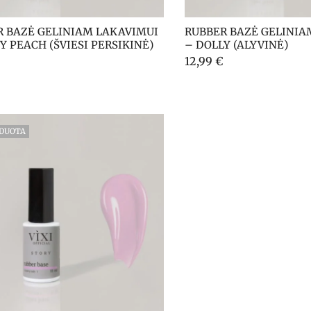
 BAZĖ GELINIAM LAKAVIMUI 
RUBBER BAZĖ GELINIA
Y PEACH (ŠVIESI PERSIKINĖ)
– DOLLY (ALYVINĖ)
12,99
€
RDUOTA