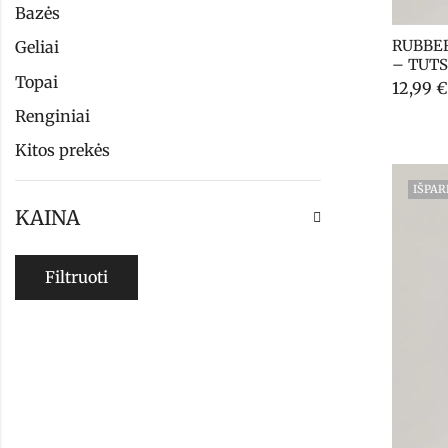
Bazės
RUBBER
Geliai
– TUTS
Topai
12,99
€
Renginiai
Kitos prekės
IŠPA
KAINA
Filtruoti