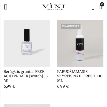
0
IŠPARDUOTA
Berūgštis gruntas FREE 
PARUOŠIAMASIS 
ACID PRIMER [scotch] 15 
SKYSTIS NAIL FRESH 100 
ML
ML
6,99
€
6,99
€