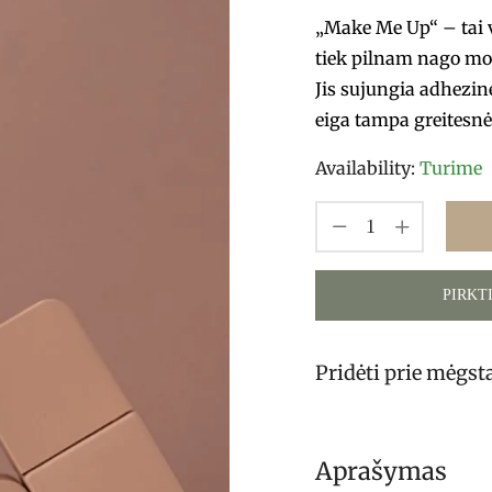
„Make Me Up“ – tai vi
tiek pilnam nago mo
Jis sujungia adhezinę
eiga tampa greitesnė,
Availability:
Turime
PIRKT
Pridėti prie mėgs
Aprašymas