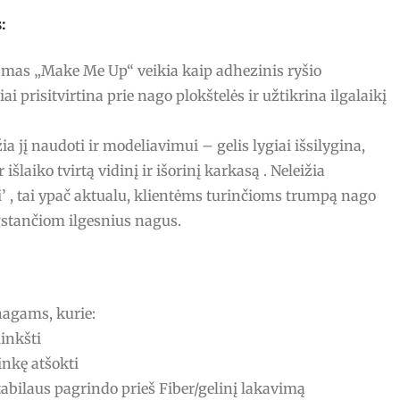
:
amas „Make Me Up“ veikia kaip adhezinis ryšio
ai prisitvirtina prie nago plokštelės ir užtikrina ilgalaikį
ia jį naudoti ir modeliavimui – gelis lygiai išsilygina,
 išlaiko tvirtą vidinį ir išorinį karkasą . Neleižia
 , tai ypač aktualu, klientėms turinčioms trumpą nago
gstančiom ilgesnius nagus.
gams, kurie:
minkšti
inkę atšokti
stabilaus pagrindo prieš Fiber/gelinį lakavimą