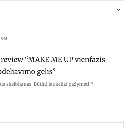
yet.
to review “MAKE ME UP vienfazis
odeliavimo gelis”
bus skelbiamas.
Būtini laukeliai pažymėti
*