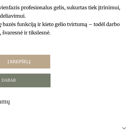
enfazis profesionalus gelis, sukurtas tiek įtrinimui,
deliavimui.
 bazės funkciją ir kieto gelio tvirtumą – todėl darbo
 švaresnė ir tikslesnė.
Į KREPŠELĮ
I DABAR
tamų