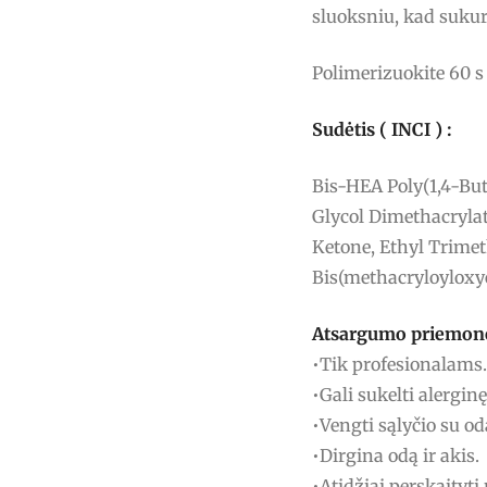
sluoksniu, kad sukur
Polimerizuokite 60 s
Sudėtis ( INCI ) :
Bis-HEA Poly(1,4-But
Glycol Dimethacrylat
Ketone, Ethyl Trime
Bis(methacryloyloxy
Atsargumo priemon
•Tik profesionalams.
•Gali sukelti alerginę
•Vengti sąlyčio su od
•Dirgina odą ir akis.
•Atidžiai perskaityti