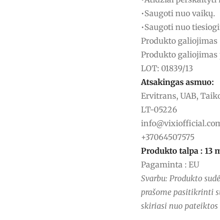
•Saugoti nuo vaikų.
•Saugoti nuo tiesiogi
Produkto galiojimas 
Produkto galiojimas 
LOT: 01839/13
Atsakingas asmuo:
Ervitrans, UAB, Taiko
LT-05226
info@vixiofficial.co
+37064507575
Produkto talpa : 13 
Pagaminta : EU
Svarbu: Produkto sudėt
prašome pasitikrinti s
skiriasi nuo pateikto