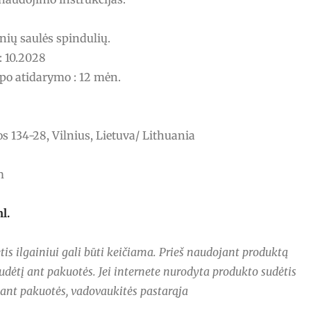
nių saulės spindulių.
: 10.2028
po atidarymo : 12 mėn.
s 134-28, Vilnius, Lietuva/ Lithuania
m
ml.
is ilgainiui gali būti keičiama. Prieš naudojant produktą
udėtį ant pakuotės. Jei internete nurodyta produkto sudėtis
s ant pakuotės, vadovaukitės pastarąja