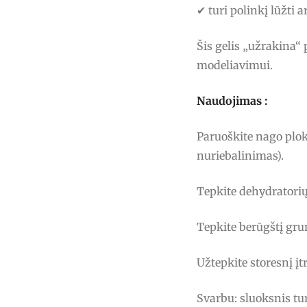
✔ turi polinkį lūžti 
Šis gelis „užrakina“ 
modeliavimui.
Naudojimas :
Paruoškite nago plo
nuriebalinimas).
Tepkite dehydratorių 
Tepkite berūgštį gru
Užtepkite storesnį į
Svarbu: sluoksnis tur