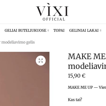
GELIAI BUTELIUKUOSE
TOPAI
GELINIAI LAKAI
r modeliavimo gelis
MAKE ME U
modeliavi
15,90
€
MAKE ME UP — Vienfa
Kas tai?