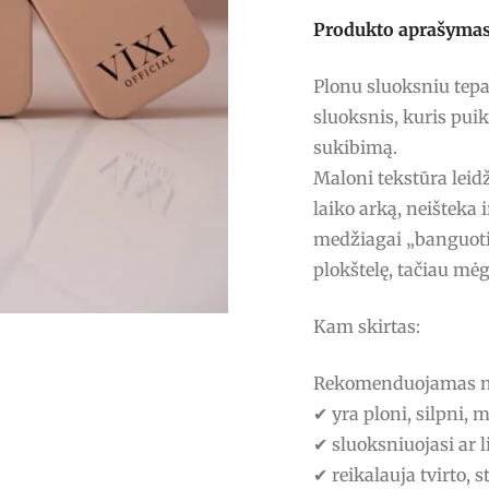
Produkto aprašymas
Plonu sluoksniu tep
sluoksnis, kuris puiki
sukibimą.
Maloni tekstūra leidž
laiko arką, neišteka ir
medžiagai „banguoti’
plokštelę, tačiau mė
Kam skirtas:
Rekomenduojamas na
✔ yra ploni, silpni, 
✔ sluoksniuojasi ar l
✔ reikalauja tvirto, 