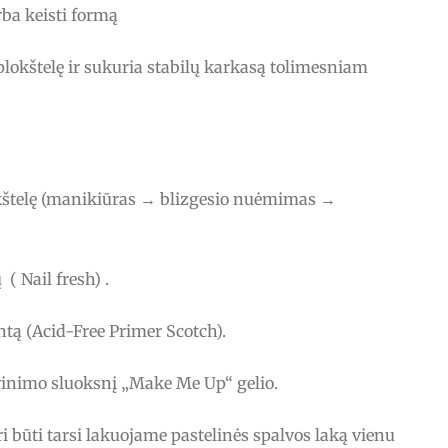
arba keisti formą
plokštelę ir sukuria stabilų karkasą tolimesniam
kštelę (manikiūras → blizgesio nuėmimas →
( Nail fresh) .
ntą (Acid-Free Primer Scotch).
trinimo sluoksnį „Make Me Up“ gelio.
i būti tarsi lakuojame pastelinės spalvos laką vienu