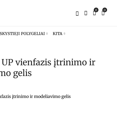
0
0
SKYSTIEJI POLYGELIAI
KITA
P vienfazis įtrinimo ir
FIBER BAZĖ [
FLUID GELIS -
ERROR] 13 ml
Britney
mo gelis
14,90
15,99
€
€
zis įtrinimo ir modeliavimo gelis