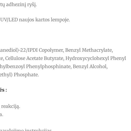
tų adhezinį ryšį.
 UV/LED naujos kartos lempoje.
anediol)-22/IPDI Copolymer, Benzyl Methacrylate,
e, Cellulose Acetate Butyrate, Hydroxycyclohexyl Phenyl
thylbenzoyl Phenylphosphinate, Benzyl Alcohol,
ethyl) Phosphate.
ės :
 reakciją.
a.
 naudojimo instrukcijas.