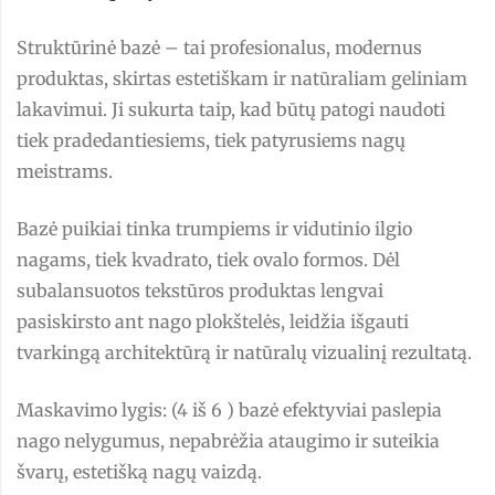
Struktūrinė bazė – tai profesionalus, modernus
produktas, skirtas estetiškam ir natūraliam geliniam
lakavimui. Ji sukurta taip, kad būtų patogi naudoti
tiek pradedantiesiems, tiek patyrusiems nagų
meistrams.
Bazė puikiai tinka trumpiems ir vidutinio ilgio
nagams, tiek kvadrato, tiek ovalo formos. Dėl
subalansuotos tekstūros produktas lengvai
pasiskirsto ant nago plokštelės, leidžia išgauti
tvarkingą architektūrą ir natūralų vizualinį rezultatą.
Maskavimo lygis: (4 iš 6 ) bazė efektyviai paslepia
nago nelygumus, nepabrėžia ataugimo ir suteikia
švarų, estetišką nagų vaizdą.