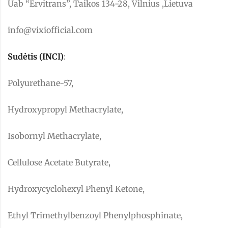
Uab “Ervitrans”, Taikos 134-28, Vilnius ,Lietuva
info@vixiofficial.com
Sudėtis (INCI)
:
Polyurethane-57,
Hydroxypropyl Methacrylate,
Isobornyl Methacrylate,
Cellulose Acetate Butyrate,
Hydroxycyclohexyl Phenyl Ketone,
Ethyl Trimethylbenzoyl Phenylphosphinate,