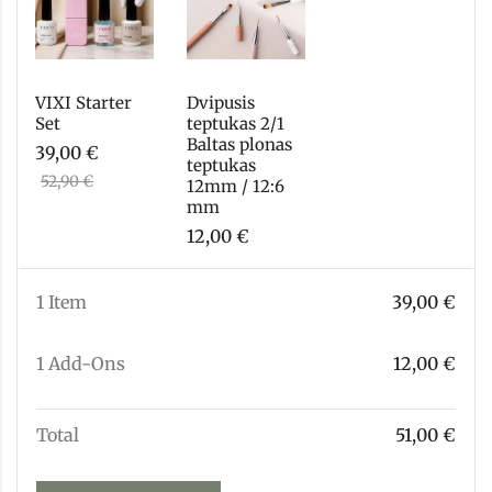
VIXI Starter 
Dvipusis 
Set
teptukas 2/1 
Baltas plonas 
39,00
€
teptukas 
52,90
€
12mm / 12:6 
mm
12,00
€
1 Item
39,00
€
1
Add-Ons
12,00
€
Total
51,00
€