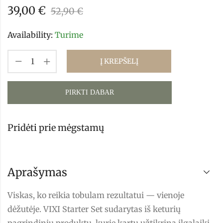
39,00
€
52,90
€
Availability:
Turime
Į KREPŠELĮ
PIRKTI DABAR
Pridėti prie mėgstamų
Aprašymas
Viskas, ko reikia tobulam rezultatui — vienoje
dėžutėje. VIXI Starter Set sudarytas iš keturių
pagrindinių produktų, kurie kartu užtikrina ilgalaikį