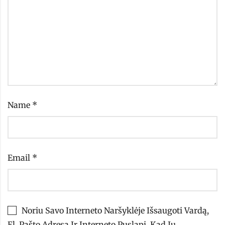
Name
*
Email
*
Noriu Savo Interneto Naršyklėje Išsaugoti Vardą,
El. Pašto Adresą Ir Interneto Puslapį, Kad Jų