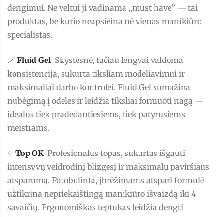
dengimui. Ne veltui ji vadinama „must have” — tai
produktas, be kurio neapsieina nė vienas manikiūro
specialistas.
🪄
Fluid Gel
Skystesnė, tačiau lengvai valdoma
konsistencija, sukurta tiksliam modeliavimui ir
maksimaliai darbo kontrolei. Fluid Gel sumažina
nubėgimą į odeles ir leidžia tiksliai formuoti nagą —
idealus tiek pradedantiesiems, tiek patyrusiems
meistrams.
✨
Top OK
Profesionalus topas, sukurtas išgauti
intensyvų veidrodinį blizgesį ir maksimalų paviršiaus
atsparumą. Patobulinta, įbrėžimams atspari formulė
užtikrina nepriekaištingą manikiūro išvaizdą iki 4
savaičių. Ergonomiškas teptukas leidžia dengti