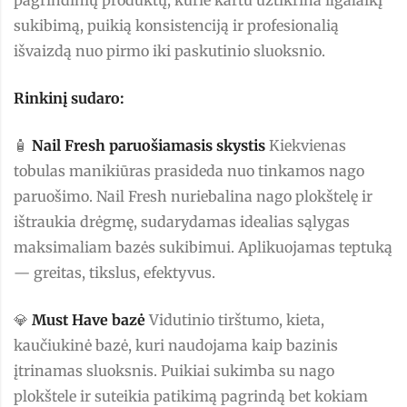
sukibimą, puikią konsistenciją ir profesionalią
išvaizdą nuo pirmo iki paskutinio sluoksnio.
Rinkinį sudaro:
🧴
Nail Fresh paruošiamasis skystis
Kiekvienas
tobulas manikiūras prasideda nuo tinkamos nago
paruošimo. Nail Fresh nuriebalina nago plokštelę ir
ištraukia drėgmę, sudarydamas idealias sąlygas
maksimaliam bazės sukibimui. Aplikuojamas teptuką
— greitas, tikslus, efektyvus.
💎
Must Have bazė
Vidutinio tirštumo, kieta,
kaučiukinė bazė, kuri naudojama kaip bazinis
įtrinamas sluoksnis. Puikiai sukimba su nago
plokštele ir suteikia patikimą pagrindą bet kokiam