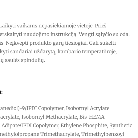
Laikyti vaikams nepasiekiamoje vietoje. Prieš
rskaityti naudojimo instrukciją. Vengti sąlyčio su oda.
s. Neįkvėpti produkto garų tiesiogiai. Gali sukelti
aikyti sandariai uždarytą, kambario temperatūroje,
ių saulės spindulių.
):
anediol)-9/IPDI Copolymer, Isobornyl Acrylate,
crylate, Isobornyl Methacrylate, Bis-HEMA
 Adipate/IPDI Copolymer, Ethylene Phosphite, Synthetic
imethylolpropane Trimethacrylate, Trimethylbenzoyl