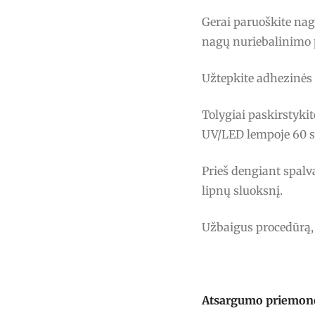
Gerai paruoškite na
nagų nuriebalinimo 
Užtepkite adhezinės 
Tolygiai paskirstyki
UV/LED lempoje 60 
Prieš dengiant spalvą
lipnų sluoksnį.
Užbaigus procedūrą, 
Atsargumo priemon