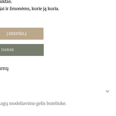
uktas.
ai ir žmonėms, kurie ją kuria.
Į KREPŠELĮ
I DABAR
tamų
agų modeliavimo gelis buteliuke.