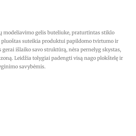
modeliavimo gelis buteliuke, praturtintas stiklo
lo pluoštas suteikia produktui papildomo tvirtumo ir
 gerai išlaiko savo struktūrą, nėra pernelyg skystas,
 zoną. Leidžia tolygiai padengti visą nago plokštelę ir
lyginimo savybėmis.