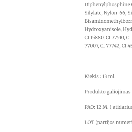
Diphenylphosphine O
Silylate, Nylon-66, S
Bisaminomethylborna
Hydroxyanisole, Hyd
CI 15880, CI 77510, CI
77007, CI 77742, CI 4
Kiekis : 13 ml.
Produkto galiojimas :
PAO: 12 M. ( atidari
LOT (partijos numeri