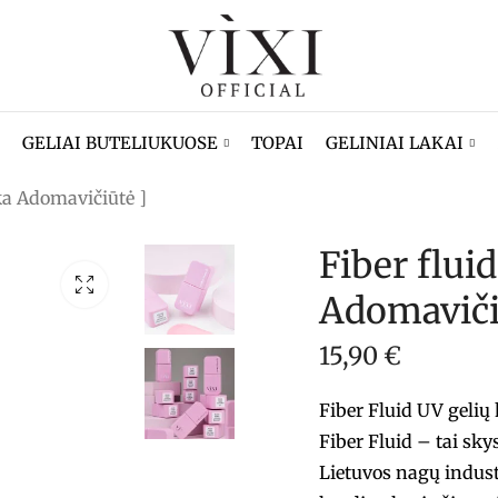
GELIAI BUTELIUKUOSE
TOPAI
GELINIAI LAKAI
ika Adomavičiūtė ]
Fiber flui
Adomaviči
15,90
€
Fiber Fluid UV gelių
Fiber Fluid – tai sky
Lietuvos nagų indust