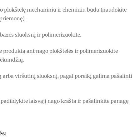
go plokštelę mechaniniu ir cheminiu būdu (naudokite
priemonę).
bazės sluoksnį ir polimerizuokite.
te produktą ant nago plokštelės ir polimerizuokite
sekundžių.
 arba viršutinį sluoksnį, pagal poreikį galima pašalinti
padildykite laisvąjį nago kraštą ir pašalinkite panagę
ės: