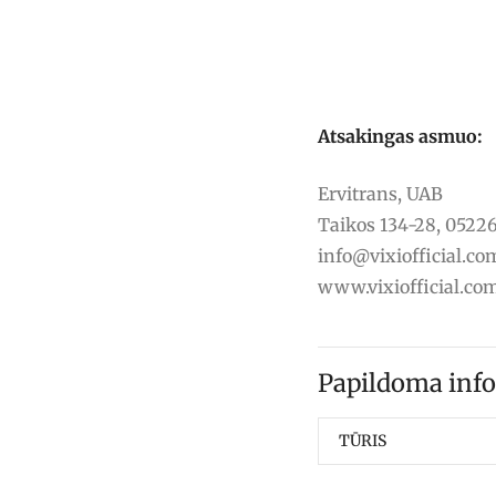
Atsakingas asmuo:
Ervitrans, UAB
Taikos 134-28, 05226
info@vixiofficial.co
www.vixiofficial.co
Papildoma info
TŪRIS