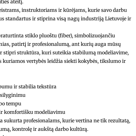
ies ateitį.
meistrams, instruktoriams ir kūrėjams, kurie savo darbu
 standartus ir stiprina visą nagų industriją Lietuvoje ir
raturtinta stiklo pluoštu (fiber), simbolizuojančiu
nias, patirtį ir profesionalumą, ant kurių auga mūsų
 stipri struktūra, kuri suteikia stabilumą modeliavime,
 kuriamos vertybės leidžia siekti kokybės, tikslumo ir
umu ir stabilia tekstūra
šsilyginimu
rbo tempu
ir komfortišku modeliavimu
ija sukurta profesionalams, kurie vertina ne tik rezultatą,
lumą, kontrolę ir aukštą darbo kultūrą.