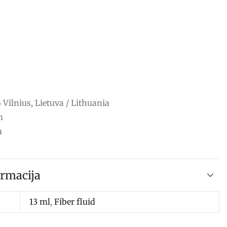
 Vilnius, Lietuva / Lithuania
m
m
rmacija
13 ml
,
Fiber fluid