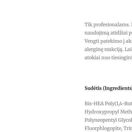
Tik profesionalams. 
naudojimą atidžiai pe
Vengti patekimo į aki
alerginę reakciją. L
atokiai nuo tiesiogin
Sudėtis (Ingredients
Bis-HEA Poly(1,4-But
Hydroxypropyl Metha
Polyneopentyl Glycol
Fluorphlogopite, Tr