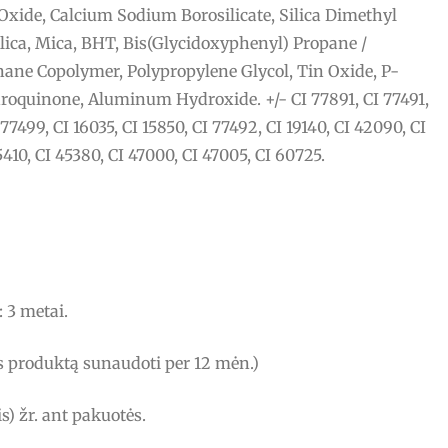
xide, Calcium Sodium Borosilicate, Silica Dimethyl
ilica, Mica, BHT, Bis(Glycidoxyphenyl) Propane /
ne Copolymer, Polypropylene Glycol, Tin Oxide, P-
roquinone, Aluminum Hydroxide. +/- CI 77891, CI 77491,
 77499, CI 16035, CI 15850, CI 77492, CI 19140, CI 42090, CI
5410, CI 45380, CI 47000, CI 47005, CI 60725.
 3 metai.
us produktą sunaudoti per 12 mėn.)
s) žr. ant pakuotės.