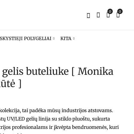
0
0
SKYSTIEJI POLYGELIAI
KITA
d gelis buteliuke [ Monika
Fiber fluid gelis
INSPO GEL 1
buteliuke [ Polina
16,00
€
ūtė ]
Zinger ]
15,90
€
 kolekcija, tai padėka mūsų industrijos atstovams.
stų UV/LED gelių linija su stiklo pluoštu, sukurta
rijos profesionalams ir įkvėpta bendruomenės, kuri