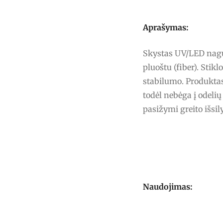
Aprašymas:
Skystas UV/LED nagų 
pluoštu (fiber). Stik
stabilumo. Produktas
todėl nebėga į odelių
pasižymi greito išsi
Naudojimas: