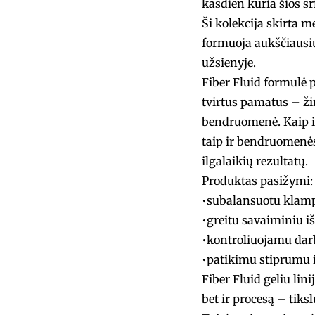
kasdien kuria šios srit
Ši kolekcija skirta 
formuoja aukščiausius
užsienyje.
Fiber Fluid formulė p
tvirtus pamatus – ži
bendruomenė. Kaip ir
taip ir bendruomenės
ilgalaikių rezultatų.
Produktas pasižymi:
•subalansuotu klamp
•greitu savaiminiu i
•kontroliuojamu da
•patikimu stiprumu 
Fiber Fluid geliu lin
bet ir procesą – tiks