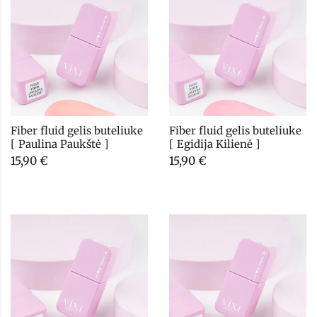
Fiber fluid gelis buteliuke 
Fiber fluid gelis buteliuke 
[ Paulina Paukštė ]
[ Egidija Kilienė ]
15,90
€
15,90
€