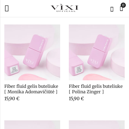
0
Fiber fluid gelis buteliuke 
Fiber fluid gelis buteliuke 
[ Monika Adomavičiūtė ]
[ Polina Zinger ]
15,90
€
15,90
€