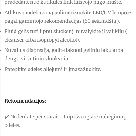
pradedant nuo kutikulės link laisvojo nago krašto.
Atlikus modeliavimą polimerizuokite LED/UV lempoje
pagal gamintojo rekomendacijas (60 sekundžių.).
Fluid gelis turi lipnų sluoksnį, nuvalykite jį valikliu (
cleanser arba isopropyl alcohol).
Nuvalius dispresiją, galite lakuoti geliniu laku arba
dengti viršutiniu sluoksniu.
Patepkite odeles aliejumi ir įmasažuokite.
Rekomendacijos:
✔️ Nedenkite per storai – taip išvengsite nubėgimo į
odeles.