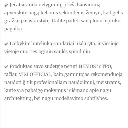
✔️ Jei atsiranda nelygumų, prieš džiovinimą
apverskite nagą kelioms sekundėms žemyn, kad gelis
gražiai pasiskirstytų. Galite padėti sau plono teptuko
pagalba.
✔️ Laikykite buteliuką sandariai uždarytą, ir viesioje
vietoje nuo tiesioginių saulės spindulių.
✔️ Produktas savo sudėtyje neturi HEMOS ir TPO,
tačiau VIXI OFFICIAL, kaip gamintojas rekomenduoja
naudoti jį tik profesionaliam naudojimui, meistrams,
kurie yra pabaigę mokymus ir išmano apie nagų
architektūrą, bei nagų modeliavimo subtilybes.