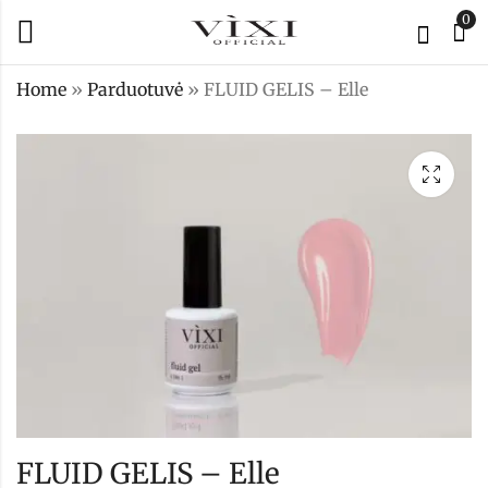
0
Home
»
Parduotuvė
»
FLUID GELIS – Elle
FLUID GELIS -
FLUID GELIS -
Ashley
Charlotte
15,99
15,99
€
€
FLUID GELIS – Elle