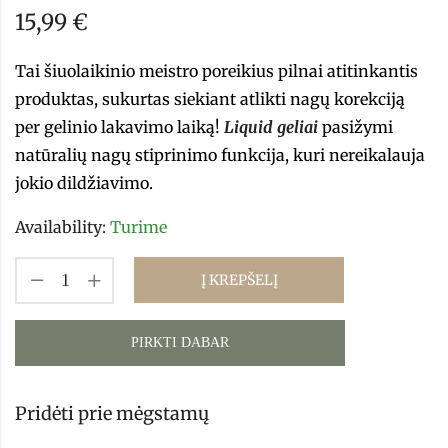
15,99
€
Tai šiuolaikinio meistro poreikius pilnai atitinkantis
produktas, sukurtas siekiant atlikti nagų korekciją
per gelinio lakavimo laiką!
Liquid geliai
pasižymi
natūralių nagų stiprinimo funkcija, kuri nereikalauja
jokio dildžiavimo.
Availability:
Turime
Į KREPŠELĮ
PIRKTI DABAR
Pridėti prie mėgstamų