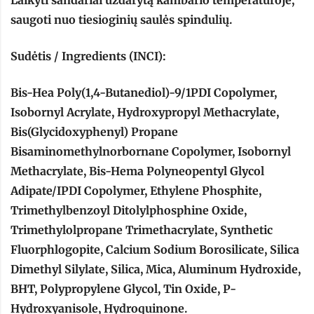
Laikyti sandariai uždarytą kambario temperatūroje,
saugoti nuo tiesioginių saulės spindulių.
Sudėtis / Ingredients (INCI):
Bis-Hea Poly(1,4-Butanediol)-9/1PDI Copolymer,
Isobornyl Acrylate, Hydroxypropyl Methacrylate,
Bis(Glycidoxyphenyl) Propane
Bisaminomethylnorbornane Copolymer, Isobornyl
Methacrylate, Bis-Hema Polyneopentyl Glycol
Adipate/IPDI Copolymer, Ethylene Phosphite,
Trimethylbenzoyl Ditolylphosphine Oxide,
Trimethylolpropane Trimethacrylate, Synthetic
Fluorphlogopite, Calcium Sodium Borosilicate, Silica
Dimethyl Silylate, Silica, Mica, Aluminum Hydroxide,
BHT, Polypropylene Glycol, Tin Oxide, P-
Hydroxyanisole, Hydroquinone.