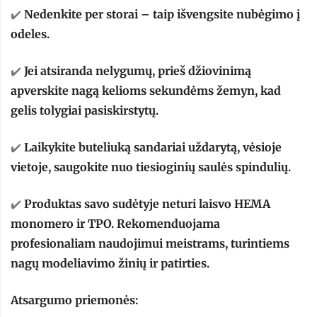
✔️
Nedenkite per storai – taip išvengsite nubėgimo į
odeles.
✔️
Jei atsiranda nelygumų, prieš džiovinimą
apverskite nagą kelioms sekundėms žemyn, kad
gelis tolygiai pasiskirstytų.
✔️
Laikykite buteliuką sandariai uždarytą, vėsioje
vietoje, saugokite nuo tiesioginių saulės spindulių.
✔️
Produktas savo sudėtyje neturi laisvo HEMA
monomero ir TPO. Rekomenduojama
profesionaliam naudojimui meistrams, turintiems
nagų modeliavimo žinių ir patirties.
Atsargumo priemonės: