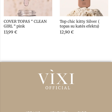
COVER TOPAS “ CLEAN 
Top chic kitty Silver ( 
GIRL “ pink
topas su katės efektu)
13,99
€
12,90
€