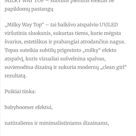
MILKY WAY TOP – subtilus pieninis efektas be
papildomų pastangų
„Milky Way Top“ – tai balkšvo atspalvio UV/LED
viršutinis sluoksnis, sukurtas tiems, kurie mėgsta
švarius, estetiškus ir prabangiai atrodančius nagus.
Topas suteikia subtilų prigesinto „milky“ efekto
atspalvį, kuris vizualiai sušvelnina spalvas,
suvienodina dizainą ir sukuria modernų „clean girl“
rezultatą.
Puikiai tinka:
babyboomer efektui,
natūraliems ir minimalistiniams dizainams,