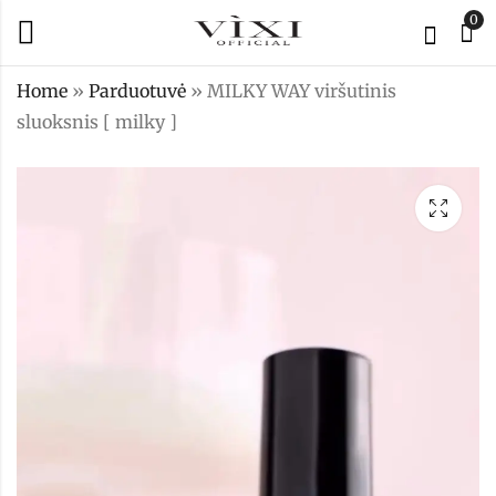
0
Home
»
Parduotuvė
»
MILKY WAY viršutinis
sluoksnis [ milky ]
Top chic kitty
Fluid gelis Scarlett
Silver ( topas su
15,99
€
katės efektu)
12,90
€