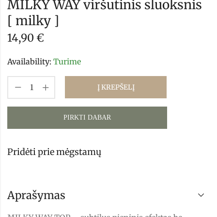
MILKY WAY viršutinis sluoksnis
[ milky ]
14,90
€
Availability:
Turime
Į KREPŠELĮ
PIRKTI DABAR
Pridėti prie mėgstamų
Aprašymas