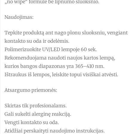
„no wipe“ formule be lipnumo sluoksnio.
Naudojimas:
Tepkite produktą ant nago plonu sluoksniu, vengiant
kontakto su oda ir odelėmis.
Polimerizuokite UV/LED lempoje 60 sek.
Rekomenduojama naudoti naujos kartos lempą,
kurios bangos diapazonas yra 365–410 nm.
Ištraukus iš lempos, leiskite topui visiškai atvėsti.
Atsargumo priemonės:
Skirtas tik profesionalams.
Gali sukelti alerginę reakciją.
Vengti kontakto su oda.
Atidžiai perskaityti naudojimo instrukcijas.