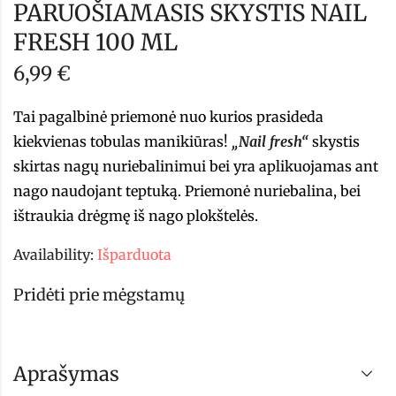
PARUOŠIAMASIS SKYSTIS NAIL
FRESH 100 ML
6,99
€
Tai pagalbinė priemonė nuo kurios prasideda
kiekvienas tobulas manikiūras!
„Nail fresh“
skystis
skirtas nagų nuriebalinimui bei yra
aplikuojamas ant
nago naudojant teptuką. Priemonė nuriebalina, bei
ištraukia drėgmę iš nago plokštelės.
Availability:
Išparduota
Pridėti prie mėgstamų
Aprašymas