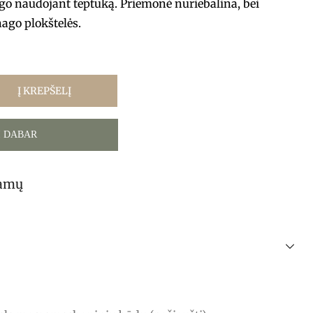
go naudojant teptuką. Priemonė nuriebalina, bei
nago plokštelės.
Į KREPŠELĮ
I DABAR
tamų