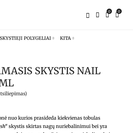
0
0
SKYSTIEJI POLYGELIAI
KITA
MASIS SKYSTIS NAIL
GELINIAI NAGŲ
FLUID GELIS -
DAŽAI FRENCH SI
RICOTA (BALTA)
 ML
11,90
15,99
€
€
tsiliepimas)
nė nuo kurios prasideda kiekvienas tobulas
esh“
skystis skirtas nagų nuriebalinimui bei yra