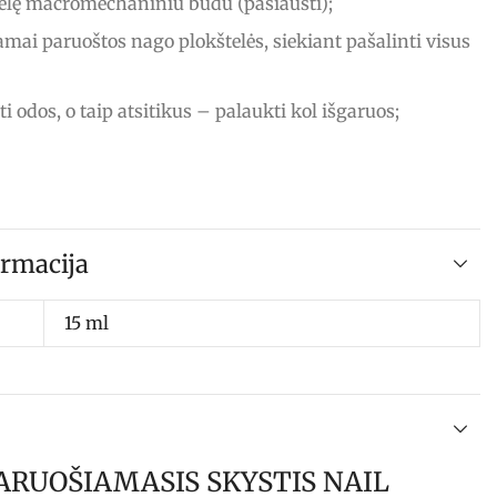
telę macromechaniniu būdu (pašiaušti);
amai paruoštos nago plokštelės, siekiant pašalinti visus
i odos, o taip atsitikus – palaukti kol išgaruos;
rmacija
15 ml
ARUOŠIAMASIS SKYSTIS NAIL