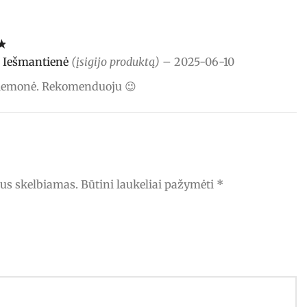
:
 Iešmantienė
(įsigijo produktą)
–
2025-06-10
riemonė. Rekomenduoju 😉
bus skelbiamas.
Būtini laukeliai pažymėti
*