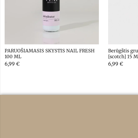
PARUOŠIAMASIS SKYSTIS NAIL FRESH 
Berūgštis gr
100 ML
[scotch] 15 
6,99
€
6,99
€