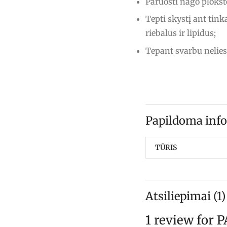
Paruošti nago plokš
Tepti skystį ant tink
riebalus ir lipidus;
Tepant svarbu neliest
Papildoma info
TŪRIS
Atsiliepimai (1)
1 review for
P