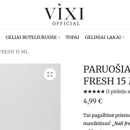
GELIAI BUTELIUKUOSE
TOPAI
GELINIAI LAKAI
FRESH 15 ML
PARUOŠIA
FRESH 15
(
1
pirkėjo a
Įvertinimas:
1
4,99
€
5.00
iš 5
(viso
įvertinimų:
)
Tai pagalbinė priemo
manikiūras!
„Nail fr