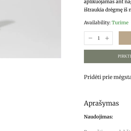
aplikuojamas ant na
ištraukia drėgmę iš 
Availability:
Turime
PIRKT
Pridėti prie mėgs
Aprašymas
Naudojimas: