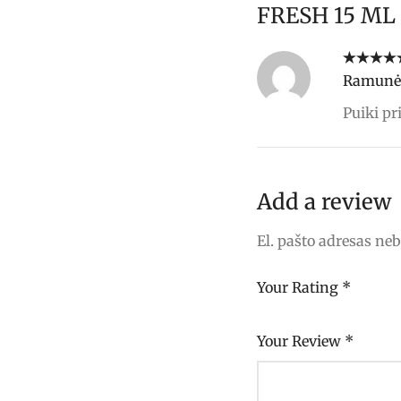
FRESH 15 ML
Įvertinimas
Ramunė
5
iš 5
Puiki p
Add a review
El. pašto adresas ne
Your Rating
*
Your Review
*