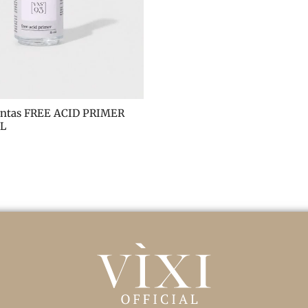
untas FREE ACID PRIMER 
ML