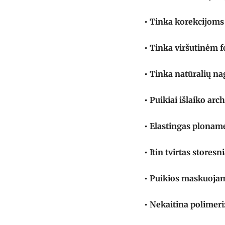
• Tinka korekcijoms
• Tinka viršutinėm
• Tinka natūralių na
• Puikiai išlaiko arch
• Elastingas plonam
• Itin tvirtas stores
• Puikios maskuoja
• Nekaitina polimer