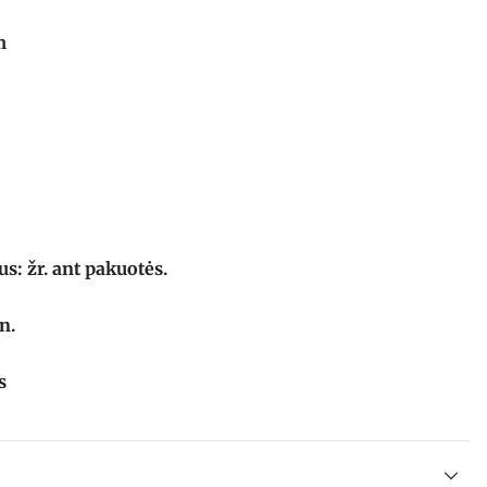
m
us: žr. ant pakuotės.
n.
s