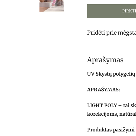
PIRKT
Pridėti prie mėgs
Aprašymas
UV Skystų polygelių 
APRAŠYMAS:
LIGHT POLY – tai sky
korekcijoms, natūra
Produktas pasižymi v