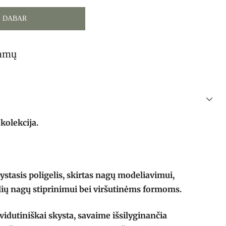
I DABAR
tamų
kolekcija.
stasis poligelis, skirtas nagų modeliavimui,
lių nagų stiprinimui bei viršutinėms formoms.
idutiniškai skysta, savaime išsilyginančia