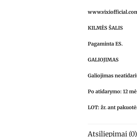
www.vixiofficial.co
KILMĖS ŠALIS
Pagaminta ES.
GALIOJIMAS
Galiojimas neatidari
Po atidarymo: 12 mė
LOT: žr. ant pakuotė
Atsiliepimai (0)