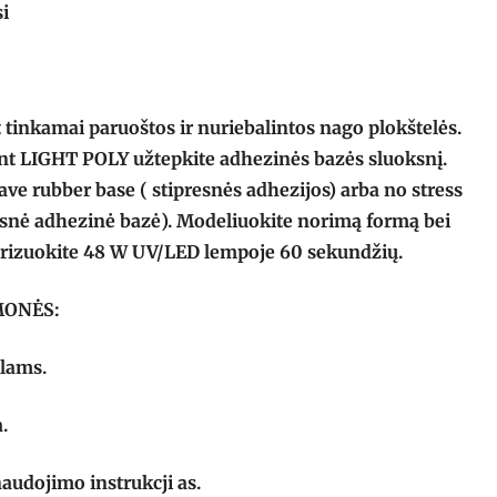
si
 tinkamai paruoštos ir nuriebalintos nago plokštelės.
ant LIGHT POLY užtepkite adhezinės bazės sluoksnį.
ave rubber base ( stipresnės adhezijos) arba no stress
gesnė adhezinė bazė). Modeliuokite norimą formą bei
erizuokite 48 W UV/LED lempoje 60 sekundžių.
MONĖS:
alams.
.
naudojimo instrukcji as.