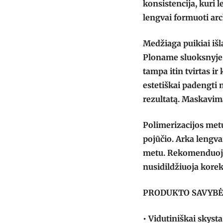
konsistencija, kuri 
lengvai formuoti arc
Medžiaga puikiai išl
Ploname sluoksnyje 
tampa itin tvirtas i
estetiškai padengti n
rezultatą. Maskavim
Polimerizacijos met
pojūčio. Arka lengva
metu. Rekomenduoja
nusidildžiuoja korek
PRODUKTO SAVYBĖ
• Vidutiniškai skysta