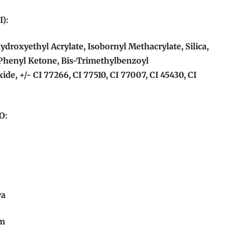
):
droxyethyl Acrylate, Isobornyl Methacrylate, Silica,
Phenyl Ketone, Bis-Trimethylbenzoyl
e, +/- CI 77266, CI 77510, CI 77007, CI 45430, CI
O:
va
om