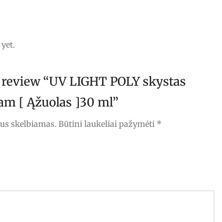
yet.
to review “UV LIGHT POLY skystas
am [ Ąžuolas ]30 ml”
bus skelbiamas.
Būtini laukeliai pažymėti
*