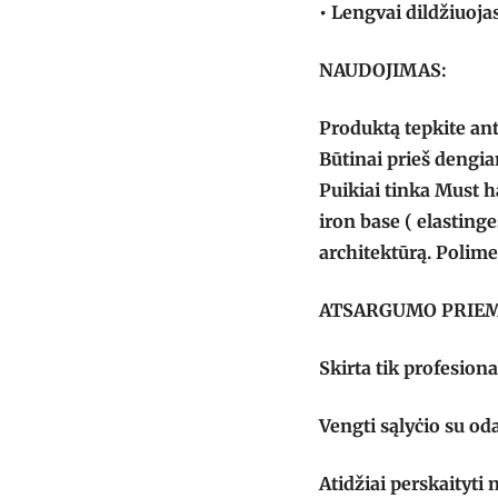
• Lengvai dildžiuoja
NAUDOJIMAS:
Produktą tepkite ant
Būtinai prieš dengi
Puikiai tinka Must h
iron base ( elastin
architektūrą. Polim
ATSARGUMO PRIE
Skirta tik profesion
Vengti sąlyċio su oda
Atidžiai perskaityti 