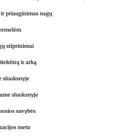
 ir priauginimas nagų
 formelėm
gų stiprinimui
itektūrą ir arką
e sluoksnyje
niame sluoksnyje
mosios savybės
izacijos metu