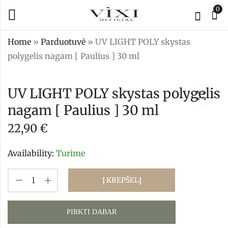
0
Home
»
Parduotuvė
»
UV LIGHT POLY skystas
polygelis nagam [ Paulius ] 30 ml
UV LIGHT POLY
UV LIGHT POLY
skystas polygelis
skystas polygelis
UV LIGHT POLY skystas polygelis
nagam [ Ąžuolas
nagam [ Romas ]
nagam [ Paulius ] 30 ml
22,90
22,90
€
€
]30 ml
30 ml
22,90
€
Availability:
Turime
Į KREPŠELĮ
PIRKTI DABAR