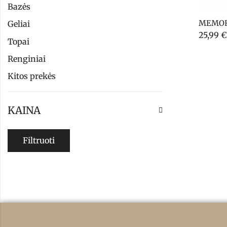
Bazės
MEMOR
Geliai
25,99
€
Topai
Renginiai
Kitos prekės
KAINA
Filtruoti