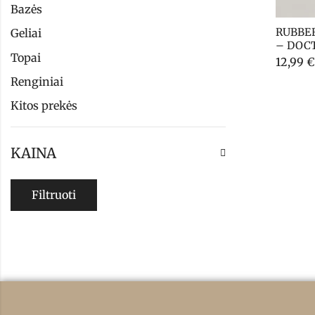
Bazės
RUBBER
Geliai
– DOCT
Topai
12,99
€
Renginiai
Kitos prekės
KAINA
Filtruoti