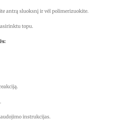
ite antrą sluoksnį ir vėl polimerizuokite.
asirinktu topu.
ės:
reakciją.
.
naudojimo instrukcijas.