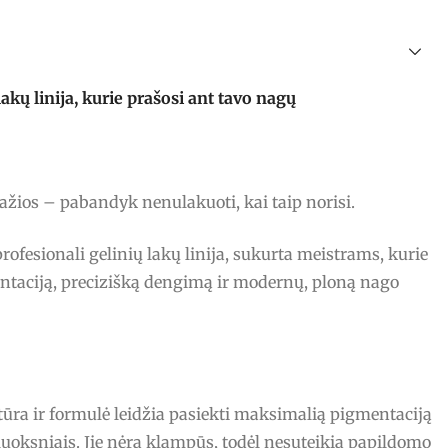
ų linija, kurie prašosi ant tavo nagų
ražios – pabandyk nenulakuoti, kai taip norisi.
fesionali gelinių lakų linija, sukurta meistrams, kurie
ntaciją, precizišką dengimą ir modernų, ploną nago
stūra ir formulė leidžia pasiekti maksimalią pigmentaciją
luoksniais. Jie nėra klampūs, todėl nesuteikia papildomo