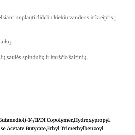
lsiant nuplauti dideliu kiekiu vandens ir kreiptis į
vaikų.
ių saulės spindulių ir karščio šaltinių.
Butanediol)-14/IPDI Copolymer,Hydroxypropyl
ose Acetate Butyrate,Ethyl Trimethylbenzoyl