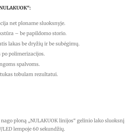
s „NULAKUOK“:
ija net ploname sluoksnyje.
stūra – be papildomo storio.
tis lakas be dryžių ir be subėgimų.
po polimerizacijos.
ingoms spalvoms.
ptukas tobulam rezultatui.
o nago ploną „NULAKUOK linijos“ gelinio lako sluoksnį
UV/LED lempoje 60 sekundžių.