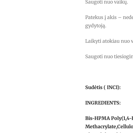
Saugoti nuo vaikų.
Patekus į akis – nede
gydytoją.
Laikyti atokiau nuo 
Saugoti nuo tiesiogin
Sudėtis ( INCI):
INGREDIENTS:
Bis-HPMA Poly(1,4-
Methacrylate,Cellul