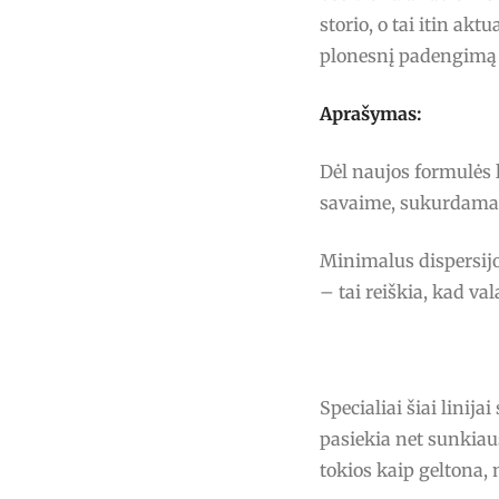
storio, o tai itin akt
plonesnį padengimą 
Aprašymas:
Dėl naujos formulės 
savaime, sukurdamas 
Minimalus dispersijo
– tai reiškia, kad v
Specialiai šiai linij
pasiekia net sunkiau
tokios kaip geltona, 