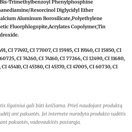
Bis-Trimethylbenzoyl Phenylphosphine
nanediamine/Resorcinol Diglycidyl Ether
alcium Aluminum Borosilicate,Polyethylene
etic Fluorphlogopite,Acrylates Copolymer,Tin
droxide.
491, CI 77492, CI 77007, CI 15985, CI 19140, CI 15850, CI
 60725, CI 74260, CI 74160, CI 77266, CI 12490, CI 11680,
 CI 45410, CI 45380, CI 45370, CI 47005, CI 60730, CI
is ilgainiui gali būti keičiama. Prieš naudojant produktą
udėtį ant pakuotės. Jei internete nurodyta produkto sudėtis
 ant pakuotės, vadovaukitės pastarąja.