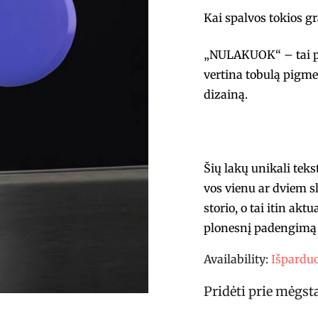
Kai spalvos tokios g
„NULAKUOK“ – tai pro
vertina tobulą pigme
dizainą.
Šių lakų unikali tek
vos vienu ar dviem s
storio, o tai itin akt
plonesnį padengimą 
Availability:
Išpardu
Pridėti prie mėgs