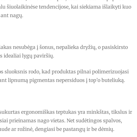
ualu šiuolaikinėse tendencijose, kai siekiama išlaikyti kuo
ant nagų.
lakas nesubėga į šonus, nepalieka dryžių, o pasiskirsto
idealiai lygų paviršių.
s sluoksnis rodo, kad produktas pilnai polimerizuojasi
alant lipnumą pigmentas nepersiduos į top’o buteliuką.
ai sukurtas ergonomiškas teptukas yra minkštas, tikslus ir
siai prieinamas nago vietas. Net sudėtingos spalvos,
nude ar rožinė, dengiasi be pastangų ir be dėmių.