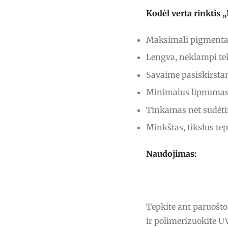
Kodėl verta rinkti
Maksimali pigmentac
Lengva, neklampi tek
Savaime pasiskirstan
Minimalus lipnumas 
Tinkamas net sudėt
Minkštas, tikslus te
Naudojimas:
Tepkite ant paruošt
ir polimerizuokite 