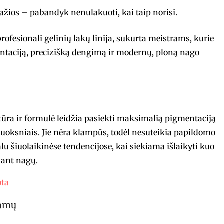
ražios – pabandyk nenulakuoti, kai taip norisi.
fesionali gelinių lakų linija, sukurta meistrams, kurie
ntaciją, precizišką dengimą ir modernų, ploną nago
stūra ir formulė leidžia pasiekti maksimalią pigmentaciją
luoksniais. Jie nėra klampūs, todėl nesuteikia papildomo
ualu šiuolaikinėse tendencijose, kai siekiama išlaikyti kuo
ant nagų.
ota
tamų