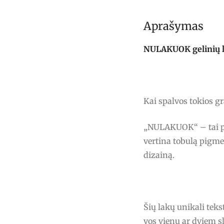
Aprašymas
NULAKUOK gelinių lak
Kai spalvos tokios g
„NULAKUOK“ – tai pro
vertina tobulą pigme
dizainą.
Šių lakų unikali tek
vos vienu ar dviem s