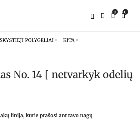
0
0
SKYSTIEJI POLYGELIAI
KITA
kas No. 14 [ netvarkyk odelių
Gelinis lakas No. 13
Gelinis lakas No. 15
[ turi rytoj vietos? ]
[ storiau užlakuok
]
8,90
€
8,90
€
ų linija, kurie prašosi ant tavo nagų