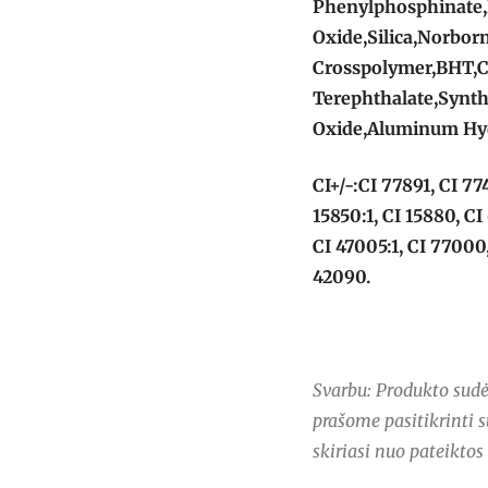
Phenylphosphinate,
Oxide,Silica,Norbor
Crosspolymer,BHT,C
Terephthalate,Synth
Oxide,Aluminum Hy
CI+/-:CI 77891, CI 77
15850:1, CI 15880, CI
CI 47005:1, CI 77000,
42090.
Svarbu: Produkto sudėt
prašome pasitikrinti s
skiriasi nuo pateiktos