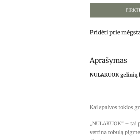
PIRKT
Pridėti prie mėgs
Aprašymas
NULAKUOK gelinių lak
Kai spalvos tokios g
„NULAKUOK“ – tai pro
vertina tobulą pigme