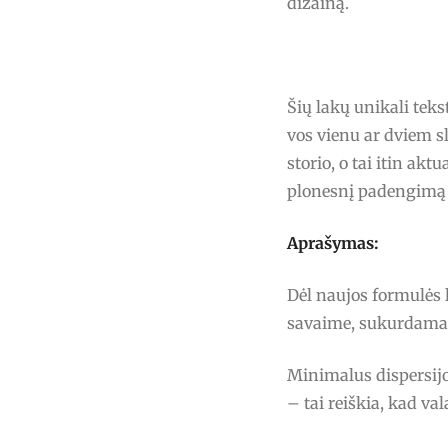
dizainą.
Šių lakų unikali tek
vos vienu ar dviem s
storio, o tai itin akt
plonesnį padengimą 
Aprašymas:
Dėl naujos formulės 
savaime, sukurdamas 
Minimalus dispersijo
– tai reiškia, kad v