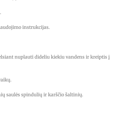
.
naudojimo instrukcijas.
lsiant nuplauti dideliu kiekiu vandens ir kreiptis į
vaikų.
ių saulės spindulių ir karščio šaltinių.