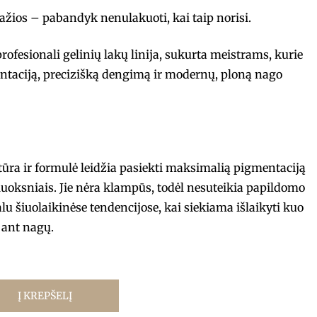
ražios – pabandyk nenulakuoti, kai taip norisi.
fesionali gelinių lakų linija, sukurta meistrams, kurie
ntaciją, precizišką dengimą ir modernų, ploną nago
stūra ir formulė leidžia pasiekti maksimalią pigmentaciją
luoksniais. Jie nėra klampūs, todėl nesuteikia papildomo
ualu šiuolaikinėse tendencijose, kai siekiama išlaikyti kuo
ant nagų.
Į KREPŠELĮ