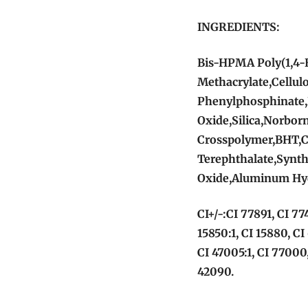
INGREDIENTS:
Bis-HPMA Poly(1,4-
Methacrylate,Cellul
Phenylphosphinate,
Oxide,Silica,Norbor
Crosspolymer,BHT,C
Terephthalate,Synth
Oxide,Aluminum Hy
CI+/-:CI 77891, CI 77
15850:1, CI 15880, CI
CI 47005:1, CI 77000,
42090.