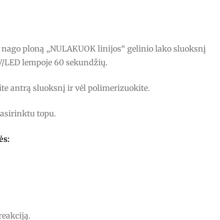
o nago ploną „NULAKUOK linijos“ gelinio lako sluoksnį
UV/LED lempoje 60 sekundžių.
ite antrą sluoksnį ir vėl polimerizuokite.
asirinktu topu.
ės:
reakciją.