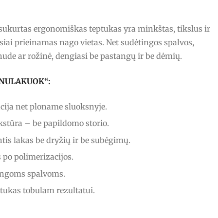
ai sukurtas ergonomiškas teptukas yra minkštas, tikslus ir
siai prieinamas nago vietas. Net sudėtingos spalvos,
nude ar rožinė, dengiasi be pastangų ir be dėmių.
s „NULAKUOK“:
ija net ploname sluoksnyje.
stūra – be papildomo storio.
tis lakas be dryžių ir be subėgimų.
po polimerizacijos.
ingoms spalvoms.
ptukas tobulam rezultatui.