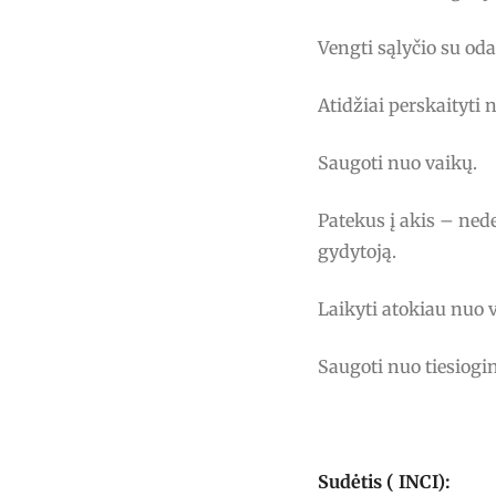
Vengti sąlyčio su oda
Atidžiai perskaityti 
Saugoti nuo vaikų.
Patekus į akis – nede
gydytoją.
Laikyti atokiau nuo 
Saugoti nuo tiesiogin
Sudėtis ( INCI):