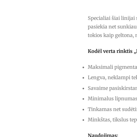
Specialiai šiai linij
pasiekia net sunkiau
tokios kaip geltona, 
Kodėl verta rinkti
Maksimali pigmentac
Lengva, neklampi tek
Savaime pasiskirstan
Minimalus lipnumas 
Tinkamas net sudėt
Minkštas, tikslus te
Naudojimas: