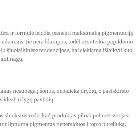
stūra ir formulė leidžia pasiekti maksimalią pigmentaciją
luoksniais. Jie nėra klampūs, todėl nesuteikia papildomo
ualu šiuolaikinėse tendencijose, kai siekiama išlaikyti kuo
ant nagų.
lakas nesubėga į šonus, nepalieka dryžių, o pasiskirsto
idealiai lygų paviršių.
s sluoksnis rodo, kad produktas pilnai polimerizuojasi
alant lipnumą pigmentas nepersiduos į top’o buteliuką.