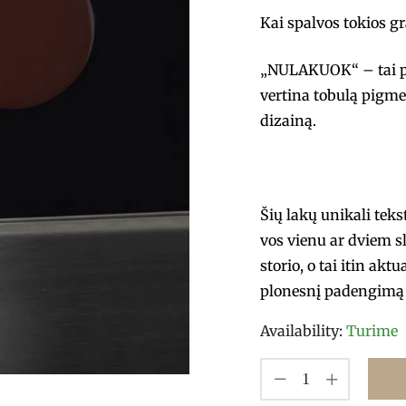
Kai spalvos tokios g
„NULAKUOK“ – tai pro
vertina tobulą pigme
dizainą.
Šių lakų unikali tek
vos vienu ar dviem s
storio, o tai itin akt
plonesnį padengimą 
Availability:
Turime