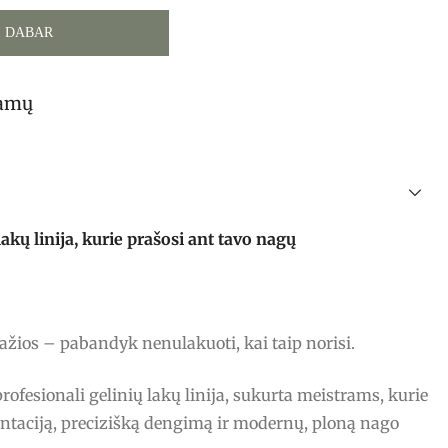
I DABAR
tamų
ų linija, kurie prašosi ant tavo nagų
ražios – pabandyk nenulakuoti, kai taip norisi.
fesionali gelinių lakų linija, sukurta meistrams, kurie
ntaciją, precizišką dengimą ir modernų, ploną nago