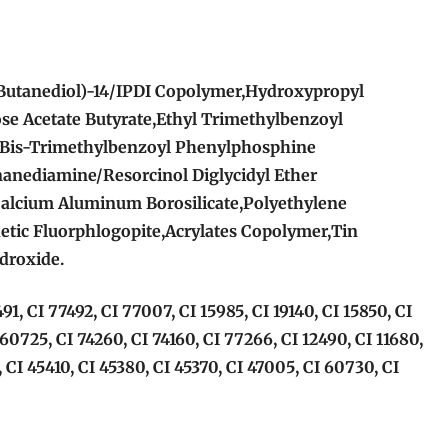
Butanediol)-14/IPDI Copolymer,Hydroxypropyl
ose Acetate Butyrate,Ethyl Trimethylbenzoyl
Bis-Trimethylbenzoyl Phenylphosphine
nanediamine/Resorcinol Diglycidyl Ether
alcium Aluminum Borosilicate,Polyethylene
etic Fluorphlogopite,Acrylates Copolymer,Tin
droxide.
491, CI 77492, CI 77007, CI 15985, CI 19140, CI 15850, CI
 60725, CI 74260, CI 74160, CI 77266, CI 12490, CI 11680,
 CI 45410, CI 45380, CI 45370, CI 47005, CI 60730, CI