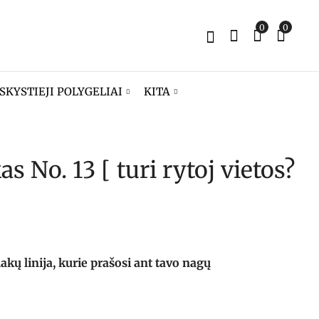
0
0
SKYSTIEJI POLYGELIAI
KITA
as No. 13 [ turi rytoj vietos?
Gelinis lakas No. 12
Gelinis lakas No. 14
[ minkštas
[ netvarkyk odelių
kvadratas ]
]
8,90
8,90
€
€
ų linija, kurie prašosi ant tavo nagų