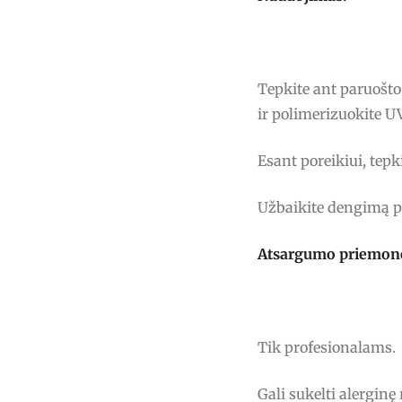
Tepkite ant paruošt
ir polimerizuokite 
Esant poreikiui, tepk
Užbaikite dengimą p
Atsargumo priemon
Tik profesionalams.
Gali sukelti alerginę 