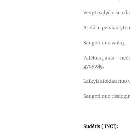
Vengti sąlyčio su oda
Atidžiai perskaityti 
Saugoti nuo vaikų.
Patekus į akis – nede
gydytoją.
Laikyti atokiau nuo 
Saugoti nuo tiesiogin
Sudėtis ( INCI):