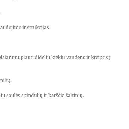
.
naudojimo instrukcijas.
lsiant nuplauti dideliu kiekiu vandens ir kreiptis į
vaikų.
ių saulės spindulių ir karščio šaltinių.