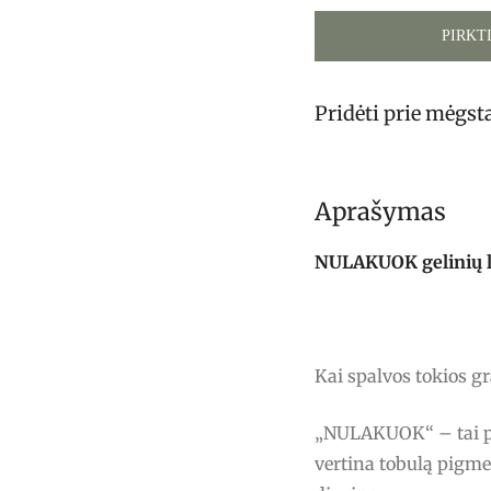
PIRKT
Pridėti prie mėgs
Aprašymas
NULAKUOK gelinių lak
Kai spalvos tokios g
„NULAKUOK“ – tai pro
vertina tobulą pigme