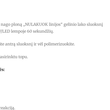
o nago ploną „NULAKUOK linijos“ gelinio lako sluoksnį
UV/LED lempoje 60 sekundžių.
ite antrą sluoksnį ir vėl polimerizuokite.
asirinktu topu.
ės:
reakciją.