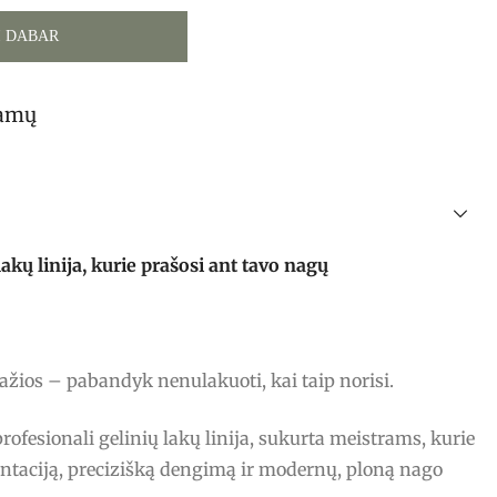
I DABAR
tamų
ų linija, kurie prašosi ant tavo nagų
ražios – pabandyk nenulakuoti, kai taip norisi.
fesionali gelinių lakų linija, sukurta meistrams, kurie
ntaciją, precizišką dengimą ir modernų, ploną nago