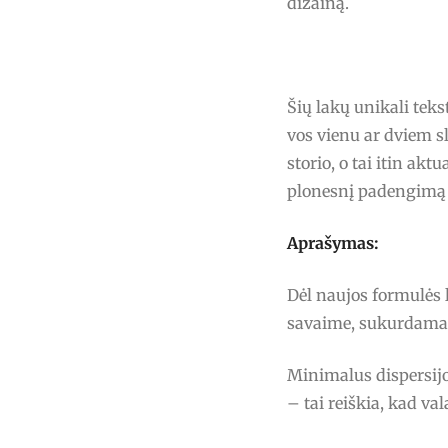
dizainą.
Šių lakų unikali tek
vos vienu ar dviem s
storio, o tai itin akt
plonesnį padengimą 
Aprašymas:
Dėl naujos formulės 
savaime, sukurdamas 
Minimalus dispersijo
– tai reiškia, kad v