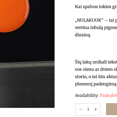
Kai spalvos tokios g
„NULAKUOK“ – tai pro
vertina tobulą pigme
dizainą.
Šių lakų unikali tek
vos vienu ar dviem s
storio, o tai itin akt
plonesnį padengimą 
Availability:
Paskubėk,