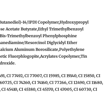
Butanediol)-14/IPDI Copolymer,Hydroxypropyl
ose Acetate Butyrate,Ethyl Trimethylbenzoyl
Bis-Trimethylbenzoyl Phenylphosphine
nanediamine/Resorcinol Diglycidyl Ether
alcium Aluminum Borosilicate,Polyethylene
etic Fluorphlogopite,Acrylates Copolymer,Tin
droxide.
491, CI 77492, CI 77007, CI 15985, CI 19140, CI 15850, CI
 60725, CI 74260, CI 74160, CI 77266, CI 12490, CI 11680,
 CI 45410, CI 45380, CI 45370, CI 47005, CI 60730, CI