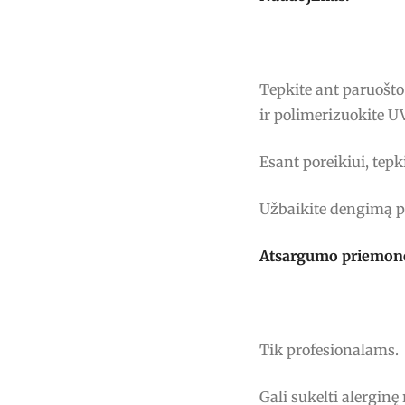
Tepkite ant paruošt
ir polimerizuokite 
Esant poreikiui, tepk
Užbaikite dengimą p
Atsargumo priemon
Tik profesionalams.
Gali sukelti alerginę 