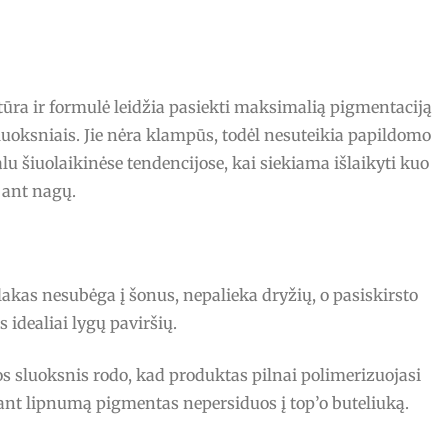
stūra ir formulė leidžia pasiekti maksimalią pigmentaciją
luoksniais. Jie nėra klampūs, todėl nesuteikia papildomo
ualu šiuolaikinėse tendencijose, kai siekiama išlaikyti kuo
ant nagų.
lakas nesubėga į šonus, nepalieka dryžių, o pasiskirsto
idealiai lygų paviršių.
s sluoksnis rodo, kad produktas pilnai polimerizuojasi
alant lipnumą pigmentas nepersiduos į top’o buteliuką.