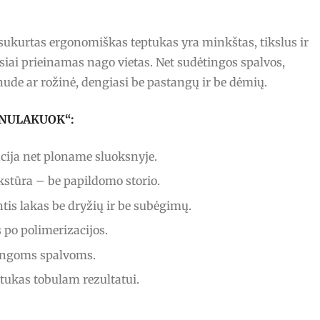
ai sukurtas ergonomiškas teptukas yra minkštas, tikslus ir
siai prieinamas nago vietas. Net sudėtingos spalvos,
nude ar rožinė, dengiasi be pastangų ir be dėmių.
s „NULAKUOK“:
ija net ploname sluoksnyje.
stūra – be papildomo storio.
tis lakas be dryžių ir be subėgimų.
po polimerizacijos.
ingoms spalvoms.
ptukas tobulam rezultatui.