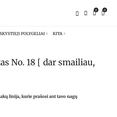
0
0
SKYSTIEJI POLYGELIAI
KITA
as No. 18 [ dar smailiau,
Gelinis lakas No. 17
Gelinis lakas No. 19
[ čia tik tu matai ]
[ nepataikiau į
lempą ]
8,90
€
8,90
€
ų linija, kurie prašosi ant tavo nagų