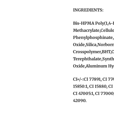
INGREDIENTS:
Bis-HPMA Poly(1,4-
Methacrylate,Cellul
Phenylphosphinate,
Oxide,Silica,Norbor
Crosspolymer,BHT,C
Terephthalate,Synth
Oxide,Aluminum Hy
CI+/-:CI 77891, CI 77
15850:1, CI 15880, CI
CI 47005:1, CI 77000,
42090.