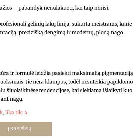
ražios – pabandyk nenulakuoti, kai taip norisi.
fesionali gelinių lakų linija, sukurta meistrams, kurie
ntaciją, precizišką dengimą ir modernų, ploną nago
stūra ir formulė leidžia pasiekti maksimalią pigmentaciją
luoksniais. Jie nėra klampūs, todėl nesuteikia papildomo
ualu šiuolaikinėse tendencijose, kai siekiama išlaikyti kuo
ant nagų.
 liko tik: 4.
Į KREPŠELĮ