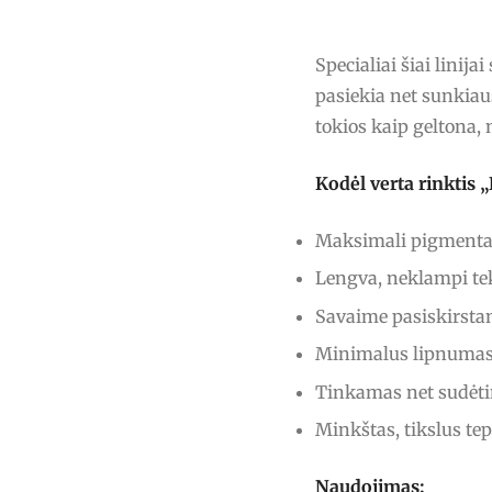
Specialiai šiai linij
pasiekia net sunkiau
tokios kaip geltona, 
Kodėl verta rinkti
Maksimali pigmentac
Lengva, neklampi tek
Savaime pasiskirstan
Minimalus lipnumas 
Tinkamas net sudėt
Minkštas, tikslus te
Naudojimas: