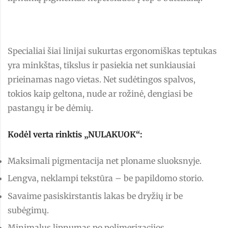
Specialiai šiai linijai sukurtas ergonomiškas teptukas
yra minkštas, tikslus ir pasiekia net sunkiausiai
prieinamas nago vietas. Net sudėtingos spalvos,
tokios kaip geltona, nude ar rožinė, dengiasi be
pastangų ir be dėmių.
Kodėl verta rinktis „NULAKUOK“:
Maksimali pigmentacija net ploname sluoksnyje.
Lengva, neklampi tekstūra – be papildomo storio.
Savaime pasiskirstantis lakas be dryžių ir be
subėgimų.
Minimalus lipnumas po polimerizacijos.