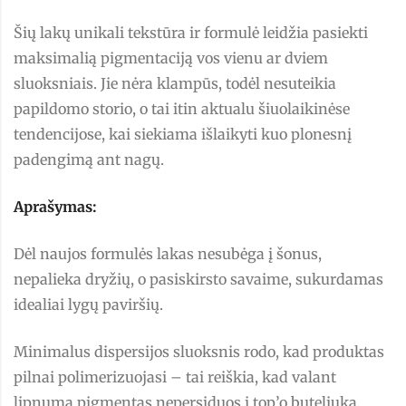
Šių lakų unikali tekstūra ir formulė leidžia pasiekti
maksimalią pigmentaciją vos vienu ar dviem
sluoksniais. Jie nėra klampūs, todėl nesuteikia
papildomo storio, o tai itin aktualu šiuolaikinėse
tendencijose, kai siekiama išlaikyti kuo plonesnį
padengimą ant nagų.
Aprašymas:
Dėl naujos formulės lakas nesubėga į šonus,
nepalieka dryžių, o pasiskirsto savaime, sukurdamas
idealiai lygų paviršių.
Minimalus dispersijos sluoksnis rodo, kad produktas
pilnai polimerizuojasi – tai reiškia, kad valant
lipnumą pigmentas nepersiduos į top’o buteliuką.