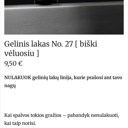
Gelinis lakas No. 27 [ biški
vėluosiu ]
9,50
€
NULAKUOK gelinių lakų linija, kurie prašosi ant tavo
nagų
Kai spalvos tokios gražios – pabandyk nenulakuoti,
kai taip norisi.