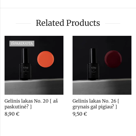
Related Products
IŠPARDUOTA
Gelinis lakas No. 20 [ aš 
Gelinis lakas No. 26 [ 
paskutinė? ]
grynais gal pigiau? ]
8,90
€
9,50
€