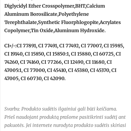
Diglycidyl Ether Crosspolymer,BHT,Calcium
Aluminum Borosilicate,Polyethylene
Terephthalate,Synthetic Fluorphlogopite,Acrylates
Copolymer,Tin Oxide,Aluminum Hydroxide.
CI+/-:CI 77891, CI 77491, CI 77492, CI 77007, CI 15985,
CI 19140, CI 15850, CI 15850:1, CI 15880, CI 60725, CI
74260, CI 74160, CI 77266, CI 12490, CI 11680, CI
47005:1, CI 77000, CI 45410, CI 45380, CI 45370, CI
47005, CI 60730, CI 42090.
Svarbu: Produkto sudėtis ilgainiui gali būti keičiama.
Prieš naudojant produktą prašome pasitikrinti sudėtį ant
pakuotės. Jei internete nurodyta produkto sudėtis skiriasi