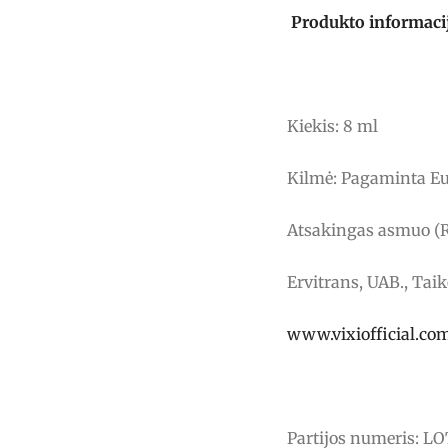
Produkto informaci
Kiekis: 8 ml
Kilmė: Pagaminta Eu
Atsakingas asmuo (R
Ervitrans, UAB., Tai
www.vixiofficial.co
Partijos numeris: L