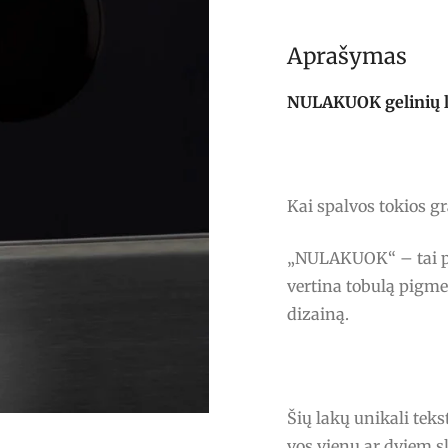
Aprašymas
NULAKUOK gelinių lak
Kai spalvos tokios g
„NULAKUOK“ – tai pro
vertina tobulą pigme
dizainą.
Šių lakų unikali tek
vos vienu ar dviem s