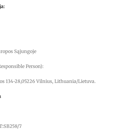
ja:
ropos Sąjungoje
esponsible Person):
kos 134-28,05226 Vilnius, Lithuania/Lietuva.
m
OT:SB258/7