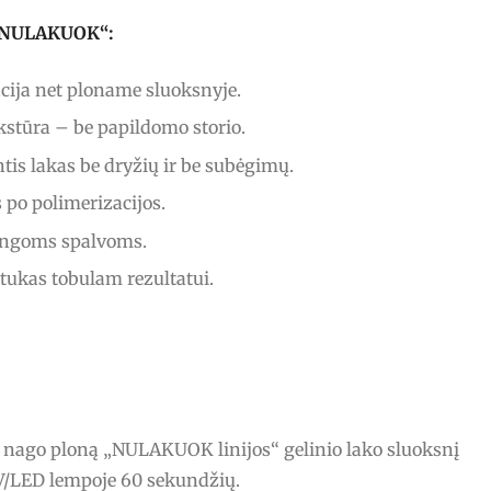
s „NULAKUOK“:
ija net ploname sluoksnyje.
stūra – be papildomo storio.
tis lakas be dryžių ir be subėgimų.
po polimerizacijos.
ingoms spalvoms.
ptukas tobulam rezultatui.
o nago ploną „NULAKUOK linijos“ gelinio lako sluoksnį
UV/LED lempoje 60 sekundžių.