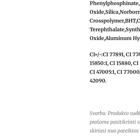
Phenylphosphinate,
Oxide,Silica,Norbor
Crosspolymer,BHT,C
Terephthalate,Synth
Oxide,Aluminum Hy
CI+/-:CI 77891, CI 77
15850:1, CI 15880, CI
CI 47005:1, CI 77000,
42090.
Svarbu: Produkto sudėt
prašome pasitikrinti s
skiriasi nuo pateiktos