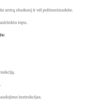
ite antrą sluoksnį ir vėl polimerizuokite.
asirinktu topu.
ės:
reakciją.
.
naudojimo instrukcijas.