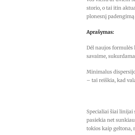
storio, o tai itin akt
plonesnį padengimą 
Aprašymas:
Dėl naujos formulės 
savaime, sukurdamas 
Minimalus dispersijo
– tai reiškia, kad v
Specialiai šiai linij
pasiekia net sunkiau
tokios kaip geltona, 