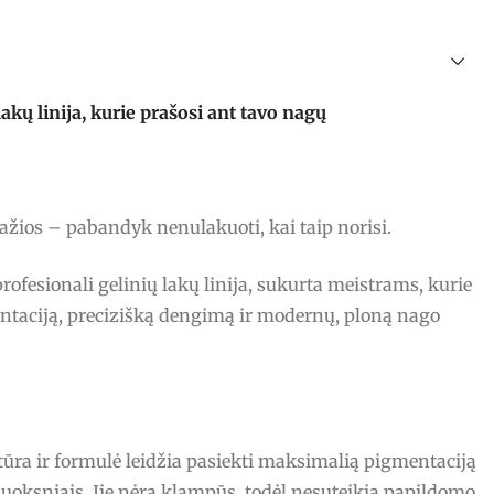
ų linija, kurie prašosi ant tavo nagų
ražios – pabandyk nenulakuoti, kai taip norisi.
fesionali gelinių lakų linija, sukurta meistrams, kurie
ntaciją, precizišką dengimą ir modernų, ploną nago
stūra ir formulė leidžia pasiekti maksimalią pigmentaciją
luoksniais. Jie nėra klampūs, todėl nesuteikia papildomo