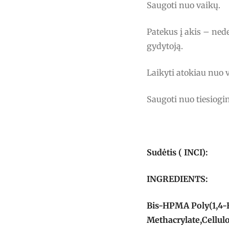
Saugoti nuo vaikų.
Patekus į akis – nede
gydytoją.
Laikyti atokiau nuo 
Saugoti nuo tiesiogin
Sudėtis ( INCI):
INGREDIENTS:
Bis-HPMA Poly(1,4-
Methacrylate,Cellul