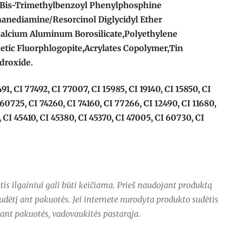
Bis-Trimethylbenzoyl Phenylphosphine
nanediamine/Resorcinol Diglycidyl Ether
alcium Aluminum Borosilicate,Polyethylene
etic Fluorphlogopite,Acrylates Copolymer,Tin
droxide.
491, CI 77492, CI 77007, CI 15985, CI 19140, CI 15850, CI
 60725, CI 74260, CI 74160, CI 77266, CI 12490, CI 11680,
 CI 45410, CI 45380, CI 45370, CI 47005, CI 60730, CI
is ilgainiui gali būti keičiama. Prieš naudojant produktą
udėtį ant pakuotės. Jei internete nurodyta produkto sudėtis
 ant pakuotės, vadovaukitės pastarąja.