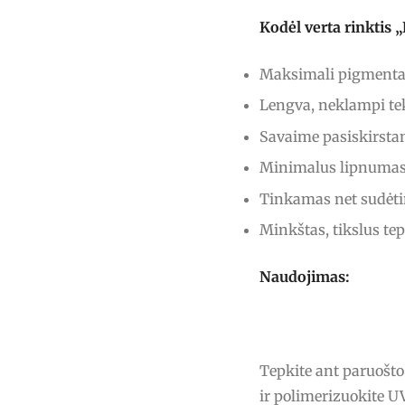
Kodėl verta rinkti
Maksimali pigmentac
Lengva, neklampi tek
Savaime pasiskirstan
Minimalus lipnumas 
Tinkamas net sudėt
Minkštas, tikslus te
Naudojimas:
Tepkite ant paruošt
ir polimerizuokite 