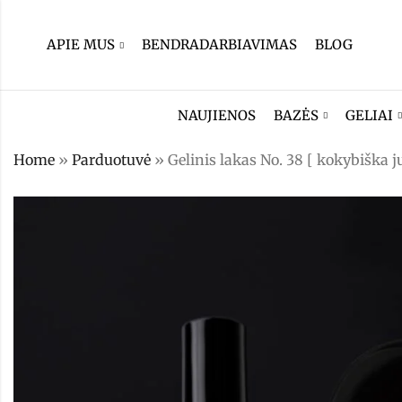
APIE MUS
BENDRADARBIAVIMAS
BLOG
NAUJIENOS
BAZĖS
GELIAI
Home
»
Parduotuvė
»
Gelinis lakas No. 38 [ kokybiška j