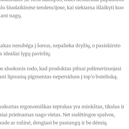
ualu šiuolaikinėse tendencijose, kai siekiama išlaikyti kuo
ant nagų.
lakas nesubėga į šonus, nepalieka dryžių, o pasiskirsto
idealiai lygų paviršių.
s sluoksnis rodo, kad produktas pilnai polimerizuojasi
alant lipnumą pigmentas nepersiduos į top’o buteliuką.
ai sukurtas ergonomiškas teptukas yra minkštas, tikslus ir
siai prieinamas nago vietas. Net sudėtingos spalvos,
nude ar rožinė, dengiasi be pastangų ir be dėmių.