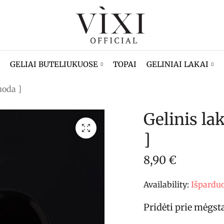
GELIAI BUTELIUKUOSE
TOPAI
GELINIAI LAKAI
uoda ]
Gelinis la
]
8,90
€
Availability:
Išpardu
Pridėti prie mėgs