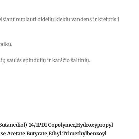
lsiant nuplauti dideliu kiekiu vandens ir kreiptis į
vaikų.
ių saulės spindulių ir karščio šaltinių.
Butanediol)-14/IPDI Copolymer,Hydroxypropyl
ose Acetate Butyrate,Ethyl Trimethylbenzoyl