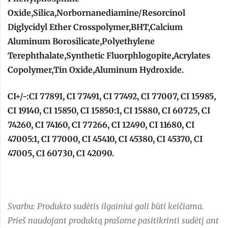
Oxide,Silica,Norbornanediamine/Resorcinol
Diglycidyl Ether Crosspolymer,BHT,Calcium
Aluminum Borosilicate,Polyethylene
Terephthalate,Synthetic Fluorphlogopite,Acrylates
Copolymer,Tin Oxide,Aluminum Hydroxide.
CI+/-:CI 77891, CI 77491, CI 77492, CI 77007, CI 15985,
CI 19140, CI 15850, CI 15850:1, CI 15880, CI 60725, CI
74260, CI 74160, CI 77266, CI 12490, CI 11680, CI
47005:1, CI 77000, CI 45410, CI 45380, CI 45370, CI
47005, CI 60730, CI 42090.
Svarbu: Produkto sudėtis ilgainiui gali būti keičiama.
Prieš naudojant produktą prašome pasitikrinti sudėtį ant