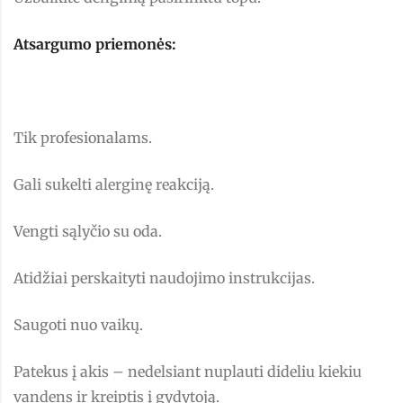
Atsargumo priemonės:
Tik profesionalams.
Gali sukelti alerginę reakciją.
Vengti sąlyčio su oda.
Atidžiai perskaityti naudojimo instrukcijas.
Saugoti nuo vaikų.
Patekus į akis – nedelsiant nuplauti dideliu kiekiu
vandens ir kreiptis į gydytoją.