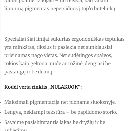
pilnai polimerizuojasi – tai reiškia, kad valant
lipnumą pigmentas nepersiduos į top’o buteliuką.
Specialiai šiai linijai sukurtas ergonomiškas teptukas
yra minkštas, tikslus ir pasiekia net sunkiausiai
prieinamas nago vietas. Net sudėtingos spalvos,
tokios kaip geltona, nude ar rožinė, dengiasi be
pastangų ir be dėmių.
Kodėl verta rinktis „NULAKUOK“:
Maksimali pigmentacija net ploname sluoksnyje.
Lengva, neklampi tekstūra – be papildomo storio.
Savaime pasiskirstantis lakas be dryžių ir be
subėgimų.