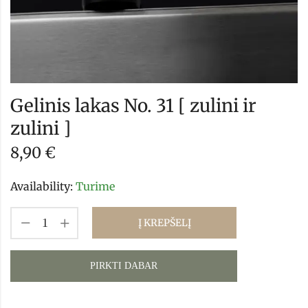
Gelinis lakas No. 31 [ zulini ir
zulini ]
8,90
€
Availability:
Turime
Į KREPŠELĮ
PIRKTI DABAR