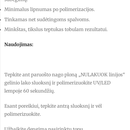
Minimalus lipnumas po polimerizacijos.
Tinkamas net sudėtingoms spalvoms.
Minkštas, tikslus teptukas tobulam rezultatui.
Naudojimas:
Tepkite ant paruošto nago ploną „NULAKUOK linijos“
gelinio lako sluoksnį ir polimerizuokite UV/LED
lempoje 60 sekundžių.
Esant poreikiui, tepkite antrą sluoksnį ir vėl
polimerizuokite.
Užbaikite dengimą pasirinktu topu.