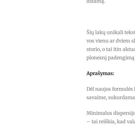
dizainą.
Šių lakų unikali tek
vos vienu ar dviem s
storio, o tai itin akt
plonesnį padengimą 
Aprašymas:
Dėl naujos formulės 
savaime, sukurdamas 
Minimalus dispersijo
– tai reiškia, kad v