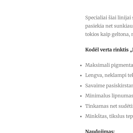
Specialiai šiai linij
pasiekia net sunkiau
tokios kaip geltona, 
Kodėl verta rinkti
Maksimali pigmentac
Lengva, neklampi tek
Savaime pasiskirstan
Minimalus lipnumas 
Tinkamas net sudėt
Minkštas, tikslus te
Naudojimas: