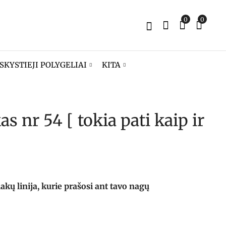
0
0
SKYSTIEJI POLYGELIAI
KITA
as nr 54 [ tokia pati kaip ir
Gelinis lakas nr 53
Gelinis lakas nr 55
[ normalų darbą
[ labai graži ]
susirasi? ]
8,90
€
8,90
€
ų linija, kurie prašosi ant tavo nagų