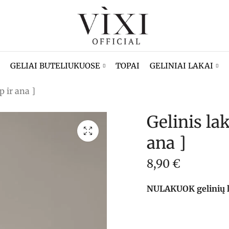
GELIAI BUTELIUKUOSE
TOPAI
GELINIAI LAKAI
p ir ana ]
Gelinis lak
ana ]
8,90
€
NULAKUOK gelinių lak