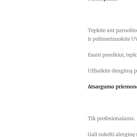
Tepkite ant paruošt
ir polimerizuokite 
Esant poreikiui, tepk
Užbaikite dengimą p
Atsargumo priemon
Tik profesionalams.
Gali sukelti alerginę 