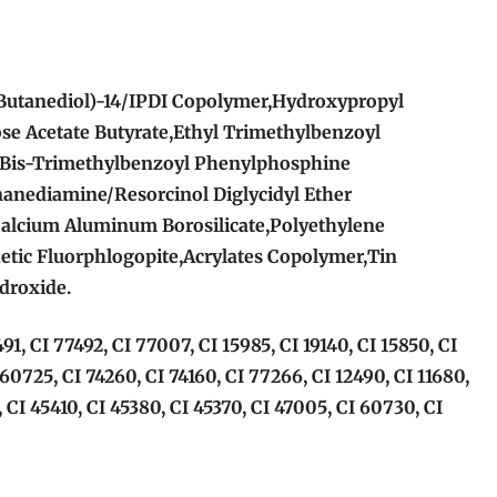
Butanediol)-14/IPDI Copolymer,Hydroxypropyl
ose Acetate Butyrate,Ethyl Trimethylbenzoyl
Bis-Trimethylbenzoyl Phenylphosphine
nanediamine/Resorcinol Diglycidyl Ether
alcium Aluminum Borosilicate,Polyethylene
etic Fluorphlogopite,Acrylates Copolymer,Tin
droxide.
491, CI 77492, CI 77007, CI 15985, CI 19140, CI 15850, CI
 60725, CI 74260, CI 74160, CI 77266, CI 12490, CI 11680,
 CI 45410, CI 45380, CI 45370, CI 47005, CI 60730, CI