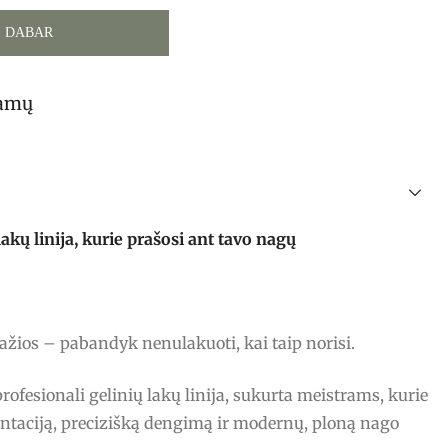
I DABAR
tamų
ų linija, kurie prašosi ant tavo nagų
ražios – pabandyk nenulakuoti, kai taip norisi.
fesionali gelinių lakų linija, sukurta meistrams, kurie
ntaciją, precizišką dengimą ir modernų, ploną nago