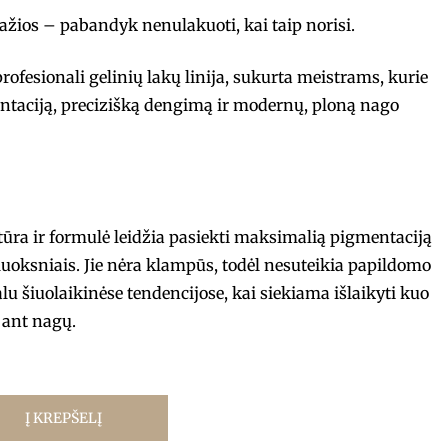
ražios – pabandyk nenulakuoti, kai taip norisi.
fesionali gelinių lakų linija, sukurta meistrams, kurie
ntaciją, precizišką dengimą ir modernų, ploną nago
stūra ir formulė leidžia pasiekti maksimalią pigmentaciją
luoksniais. Jie nėra klampūs, todėl nesuteikia papildomo
ualu šiuolaikinėse tendencijose, kai siekiama išlaikyti kuo
ant nagų.
Į KREPŠELĮ