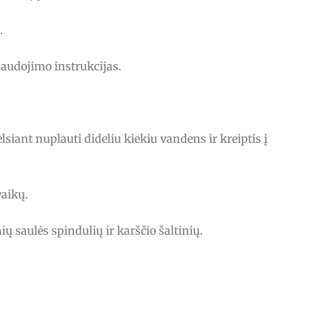
.
naudojimo instrukcijas.
lsiant nuplauti dideliu kiekiu vandens ir kreiptis į
vaikų.
ių saulės spindulių ir karščio šaltinių.