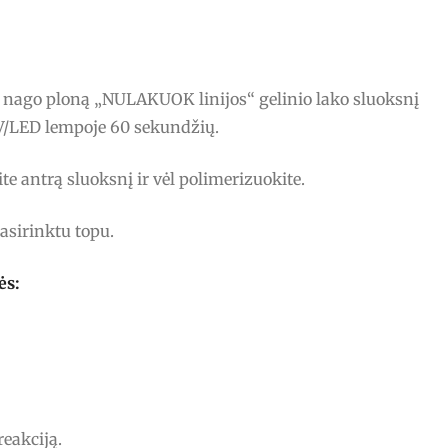
o nago ploną „NULAKUOK linijos“ gelinio lako sluoksnį
UV/LED lempoje 60 sekundžių.
ite antrą sluoksnį ir vėl polimerizuokite.
asirinktu topu.
ės:
reakciją.