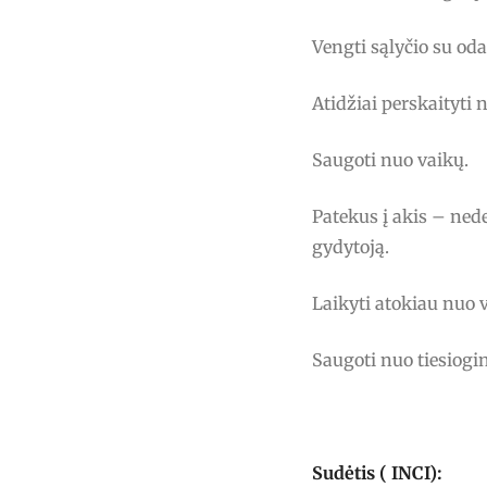
Vengti sąlyčio su oda
Atidžiai perskaityti 
Saugoti nuo vaikų.
Patekus į akis – nede
gydytoją.
Laikyti atokiau nuo 
Saugoti nuo tiesiogin
Sudėtis ( INCI):