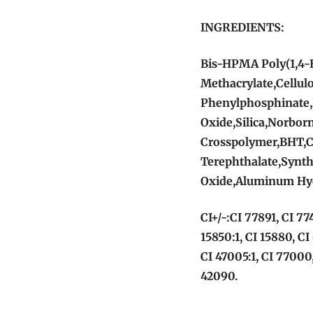
INGREDIENTS:
Bis-HPMA Poly(1,4-
Methacrylate,Cellul
Phenylphosphinate,
Oxide,Silica,Norbor
Crosspolymer,BHT,C
Terephthalate,Synth
Oxide,Aluminum Hy
CI+/-:CI 77891, CI 77
15850:1, CI 15880, CI
CI 47005:1, CI 77000,
42090.