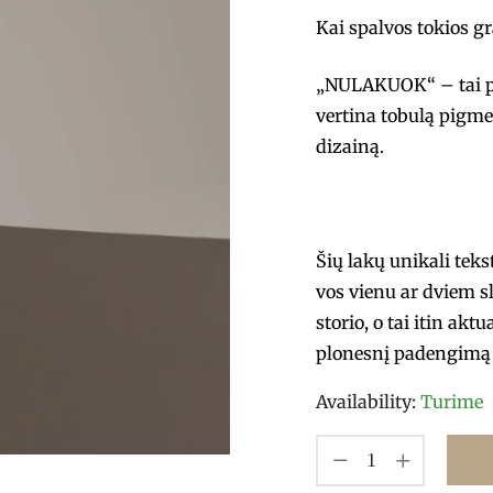
Kai spalvos tokios g
„NULAKUOK“ – tai pro
vertina tobulą pigme
dizainą.
Šių lakų unikali tek
vos vienu ar dviem s
storio, o tai itin akt
plonesnį padengimą 
Availability:
Turime