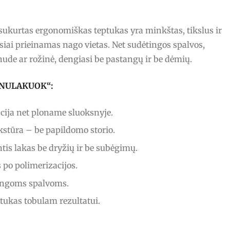
ai sukurtas ergonomiškas teptukas yra minkštas, tikslus ir
siai prieinamas nago vietas. Net sudėtingos spalvos,
nude ar rožinė, dengiasi be pastangų ir be dėmių.
s „NULAKUOK“:
ija net ploname sluoksnyje.
stūra – be papildomo storio.
tis lakas be dryžių ir be subėgimų.
po polimerizacijos.
ingoms spalvoms.
ptukas tobulam rezultatui.