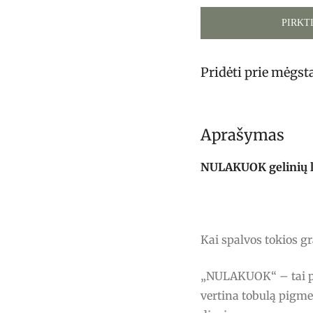
PIRKT
Pridėti prie mėgs
Aprašymas
NULAKUOK gelinių lak
Kai spalvos tokios g
„NULAKUOK“ – tai pro
vertina tobulą pigme