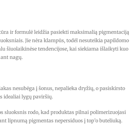
stūra ir formulė leidžia pasiekti maksimalią pigmentaciją
luoksniais. Jie nėra klampūs, todėl nesuteikia papildomo
ualu šiuolaikinėse tendencijose, kai siekiama išlaikyti kuo
ant nagų.
lakas nesubėga į šonus, nepalieka dryžių, o pasiskirsto
idealiai lygų paviršių.
s sluoksnis rodo, kad produktas pilnai polimerizuojasi
alant lipnumą pigmentas nepersiduos į top’o buteliuką.