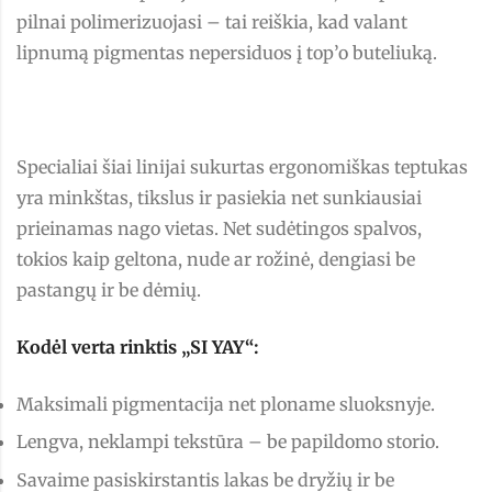
pilnai polimerizuojasi – tai reiškia, kad valant
lipnumą pigmentas nepersiduos į top’o buteliuką.
Specialiai šiai linijai sukurtas ergonomiškas teptukas
yra minkštas, tikslus ir pasiekia net sunkiausiai
prieinamas nago vietas. Net sudėtingos spalvos,
tokios kaip geltona, nude ar rožinė, dengiasi be
pastangų ir be dėmių.
Kodėl verta rinktis „SI YAY“:
Maksimali pigmentacija net ploname sluoksnyje.
Lengva, neklampi tekstūra – be papildomo storio.
Savaime pasiskirstantis lakas be dryžių ir be