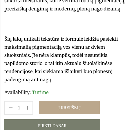
sukurta meistrams, kurie vertina tobulą pigmentaciją,
precizišką dengimą ir modernų, ploną nago dizainą.
Šių lakų unikali tekstūra ir formulė leidžia pasiekti
maksimalią pigmentaciją vos vienu ar dviem
sluoksniais. Jie nėra klampūs, todėl nesuteikia
papildomo storio, o tai itin aktualu šiuolaikinėse
tendencijose, kai siekiama išlaikyti kuo plonesnį
padengimą ant nagų.
Availability:
Turime
Į KREPŠELĮ
PIRKTI DABAR