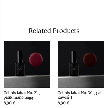
Related Products
Gelinis lakas No. 21 [ 
Gelinis lakas No. 30 [ gal 
palik mano nagą ]
kavos? ]
8,90
€
8,90
€