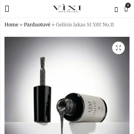
0
Home
»
Parduotuvė
»
Gelinis lakas SI YAY No.11
PROBLEM SOLVED
Gelinis lakas SI
2.0
YAY No.12
11,90
€