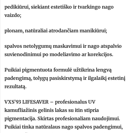
pedikiūrui, siekiant estetiško ir tvarkingo nago
vaizdo;
plonam, natūraliai atrodančiam manikiūrui;
spalvos netolygumų maskavimui ir nago atspalvio
suvienodinimui po modeliavimo ar korekcijos.
Puikiai pigmentuota formulė užtikrina lengvą
padengimą, tolygų pasiskirstymą ir ilgalaikį estetinį
rezultatą.
VXS’93 LIFESAVER – profesionalus UV
kamufliažinis gelinis lakas su itin stipria
pigmentacija. Skirtas profesionaliam naudojimui.
Puikiai tinka natūralaus nago spalvos padengimui,