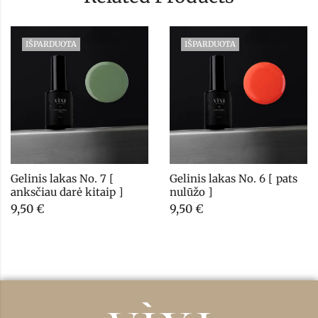
IŠPARDUOTA
IŠPARDUOTA
Gelinis lakas No. 7 [ 
Gelinis lakas No. 6 [ pats 
anksčiau darė kitaip ]
nulūžo ]
9,50
€
9,50
€