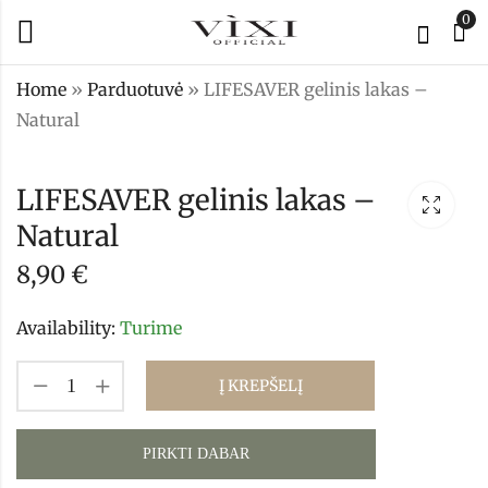
0
Home
»
Parduotuvė
»
LIFESAVER gelinis lakas –
Natural
LIFESAVER gelinis
LIFESAVER gelinis
lakas - Milky
lakas - Hazelnut
LIFESAVER gelinis lakas –
8,90
8,90
€
€
Natural
8,90
€
Availability:
Turime
Į KREPŠELĮ
PIRKTI DABAR