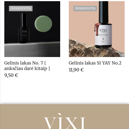
IŠPARDUOTA
IŠPARDUOTA
Gelinis lakas No. 7 [ 
Gelinis lakas SI YAY No.2
anksčiau darė kitaip ]
11,90
€
9,50
€