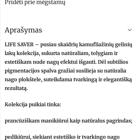
Pridėti prie mėgstamų
Aprašymas
LIFE SAVER – pusiau skaidrių kamufliažinių gelinių
lakų kolekcija, sukurta natūraliam, tolygiam ir
estetiškam nude nagų efektui išgauti. Dėl subtilios
pigmentacijos spalva gražiai susilieja su natūralia
nago plokštele, suteikdama tvarkingą ir elegantišką
rezultatą.
Kolekcija puikiai tinka:
prancūziškam manikiūrui kaip natūralus pagrindas;
pedikiūrui, siekiant estetiško ir tvarkingo nago