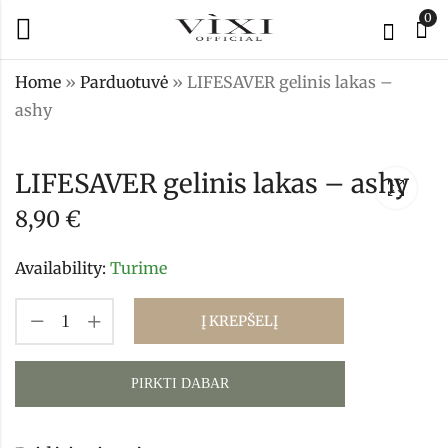
0
Home
»
Parduotuvė
»
LIFESAVER gelinis lakas –
ashy
LIFESAVER gelinis
Viršutinis
lakas - Trendy
sluoksnis TOP OK
LIFESAVER gelinis lakas – ashy
30ml
8,90
€
29,00
€
8,90
€
Availability:
Turime
Į KREPŠELĮ
PIRKTI DABAR