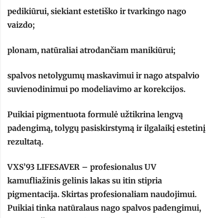
pedikiūrui, siekiant estetiško ir tvarkingo nago
vaizdo;
plonam, natūraliai atrodančiam manikiūrui;
spalvos netolygumų maskavimui ir nago atspalvio
suvienodinimui po modeliavimo ar korekcijos.
Puikiai pigmentuota formulė užtikrina lengvą
padengimą, tolygų pasiskirstymą ir ilgalaikį estetinį
rezultatą.
VXS’93 LIFESAVER – profesionalus UV
kamufliažinis gelinis lakas su itin stipria
pigmentacija. Skirtas profesionaliam naudojimui.
Puikiai tinka natūralaus nago spalvos padengimui,