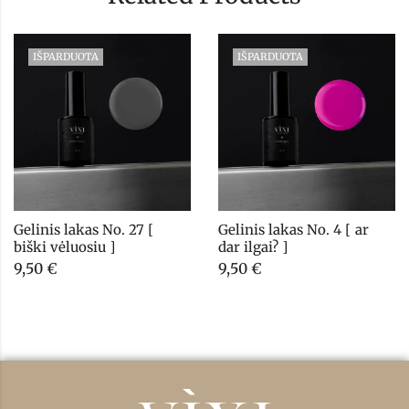
IŠPARDUOTA
IŠPARDUOTA
Gelinis lakas No. 27 [ 
Gelinis lakas No. 4 [ ar 
biški vėluosiu ]
dar ilgai? ]
9,50
€
9,50
€