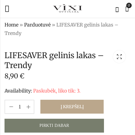
0
Home
»
Parduotuvė
»
LIFESAVER gelinis lakas –
Trendy
LIFESAVER gelinis
LIFESAVER gelinis
lakas - Bloomy
lakas - ashy
LIFESAVER gelinis lakas –
8,90
8,90
€
€
Trendy
8,90
€
Availability:
Paskubėk, liko tik: 3.
Į KREPŠELĮ
PIRKTI DABAR