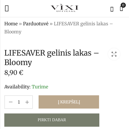
0
Home
»
Parduotuvė
»
LIFESAVER gelinis lakas –
Bloomy
LIFESAVER gelinis
LIFESAVER gelinis
lakas - Hazelnut
lakas - Trendy
LIFESAVER gelinis lakas –
8,90
8,90
€
€
Bloomy
8,90
€
Availability:
Turime
Į KREPŠELĮ
PIRKTI DABAR