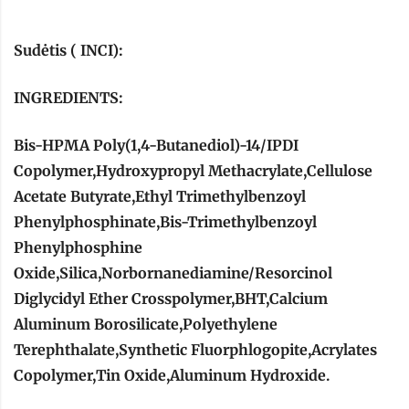
Sudėtis ( INCI):
INGREDIENTS:
Bis-HPMA Poly(1,4-Butanediol)-14/IPDI
Copolymer,Hydroxypropyl Methacrylate,Cellulose
Acetate Butyrate,Ethyl Trimethylbenzoyl
Phenylphosphinate,Bis-Trimethylbenzoyl
Phenylphosphine
Oxide,Silica,Norbornanediamine/Resorcinol
Diglycidyl Ether Crosspolymer,BHT,Calcium
Aluminum Borosilicate,Polyethylene
Terephthalate,Synthetic Fluorphlogopite,Acrylates
Copolymer,Tin Oxide,Aluminum Hydroxide.