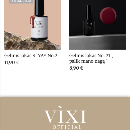
IŠPARDUOTA
Gelinis lakas SI YAY No.2
Gelinis lakas No. 21 [ 
palik mano nagą ]
11,90
€
8,90
€