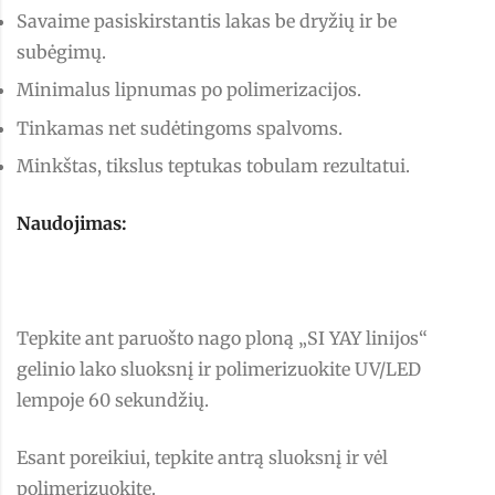
Savaime pasiskirstantis lakas be dryžių ir be
subėgimų.
Minimalus lipnumas po polimerizacijos.
Tinkamas net sudėtingoms spalvoms.
Minkštas, tikslus teptukas tobulam rezultatui.
Naudojimas:
Tepkite ant paruošto nago ploną „SI YAY linijos“
gelinio lako sluoksnį ir polimerizuokite UV/LED
lempoje 60 sekundžių.
Esant poreikiui, tepkite antrą sluoksnį ir vėl
polimerizuokite.