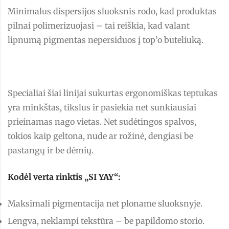
Minimalus dispersijos sluoksnis rodo, kad produktas
pilnai polimerizuojasi – tai reiškia, kad valant
lipnumą pigmentas nepersiduos į top’o buteliuką.
Specialiai šiai linijai sukurtas ergonomiškas teptukas
yra minkštas, tikslus ir pasiekia net sunkiausiai
prieinamas nago vietas. Net sudėtingos spalvos,
tokios kaip geltona, nude ar rožinė, dengiasi be
pastangų ir be dėmių.
Kodėl verta rinktis „SI YAY“:
Maksimali pigmentacija net ploname sluoksnyje.
Lengva, neklampi tekstūra – be papildomo storio.