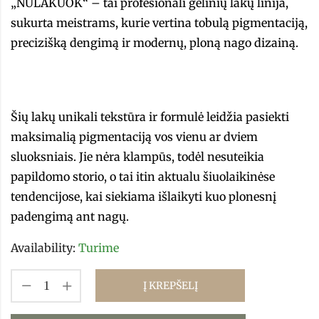
„NULAKUOK“ – tai profesionali gelinių lakų linija,
sukurta meistrams, kurie vertina tobulą pigmentaciją,
precizišką dengimą ir modernų, ploną nago dizainą.
Šių lakų unikali tekstūra ir formulė leidžia pasiekti
maksimalią pigmentaciją vos vienu ar dviem
sluoksniais. Jie nėra klampūs, todėl nesuteikia
papildomo storio, o tai itin aktualu šiuolaikinėse
tendencijose, kai siekiama išlaikyti kuo plonesnį
padengimą ant nagų.
Availability:
Turime
Į KREPŠELĮ