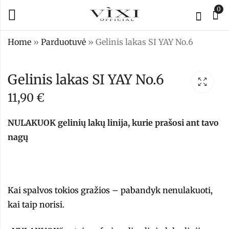
0
Home
»
Parduotuvė
»
Gelinis lakas SI YAY No.6
Gelinis lakas SI
Gelinis lakas SI
Gelinis lakas SI YAY No.6
YAY No.4
YAY No.5
11,90
€
11,90
11,90
€
€
NULAKUOK gelinių lakų linija, kurie prašosi ant tavo
nagų
Kai spalvos tokios gražios – pabandyk nenulakuoti,
kai taip norisi.