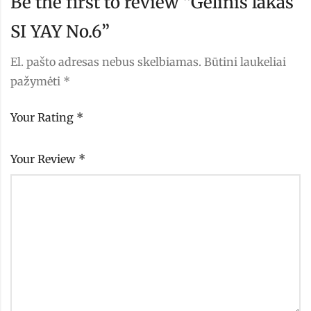
Be the first to review “Gelinis lakas
SI YAY No.6”
El. pašto adresas nebus skelbiamas.
Būtini laukeliai
pažymėti
*
Your Rating
*
Your Review
*