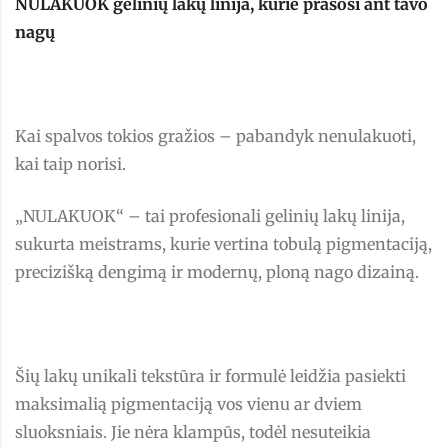
NULAKUOK gelinių lakų linija, kurie prašosi ant tavo
nagų
Kai spalvos tokios gražios – pabandyk nenulakuoti,
kai taip norisi.
„NULAKUOK“ – tai profesionali gelinių lakų linija,
sukurta meistrams, kurie vertina tobulą pigmentaciją,
precizišką dengimą ir modernų, ploną nago dizainą.
Šių lakų unikali tekstūra ir formulė leidžia pasiekti
maksimalią pigmentaciją vos vienu ar dviem
sluoksniais. Jie nėra klampūs, todėl nesuteikia