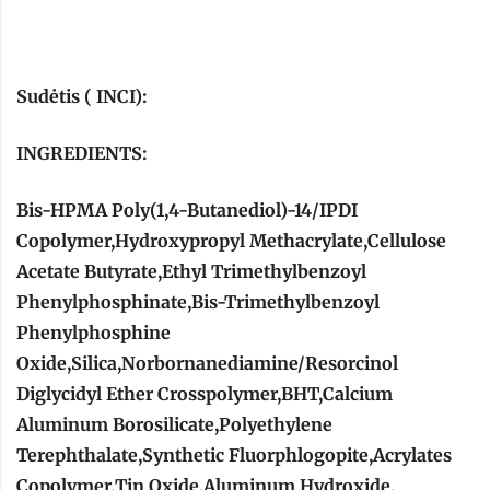
Sudėtis ( INCI):
INGREDIENTS:
Bis-HPMA Poly(1,4-Butanediol)-14/IPDI
Copolymer,Hydroxypropyl Methacrylate,Cellulose
Acetate Butyrate,Ethyl Trimethylbenzoyl
Phenylphosphinate,Bis-Trimethylbenzoyl
Phenylphosphine
Oxide,Silica,Norbornanediamine/Resorcinol
Diglycidyl Ether Crosspolymer,BHT,Calcium
Aluminum Borosilicate,Polyethylene
Terephthalate,Synthetic Fluorphlogopite,Acrylates
Copolymer,Tin Oxide,Aluminum Hydroxide.