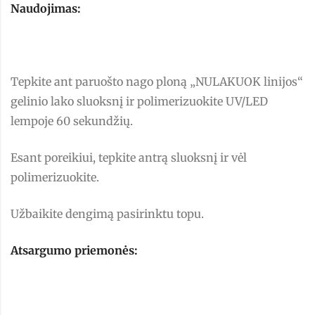
Naudojimas:
Tepkite ant paruošto nago ploną „NULAKUOK linijos“
gelinio lako sluoksnį ir polimerizuokite UV/LED
lempoje 60 sekundžių.
Esant poreikiui, tepkite antrą sluoksnį ir vėl
polimerizuokite.
Užbaikite dengimą pasirinktu topu.
Atsargumo priemonės: