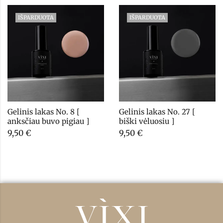
IŠPARDUOTA
IŠPARDUOTA
Gelinis lakas No. 8 [ 
Gelinis lakas No. 27 [ 
anksčiau buvo pigiau ]
biški vėluosiu ]
9,50
€
9,50
€